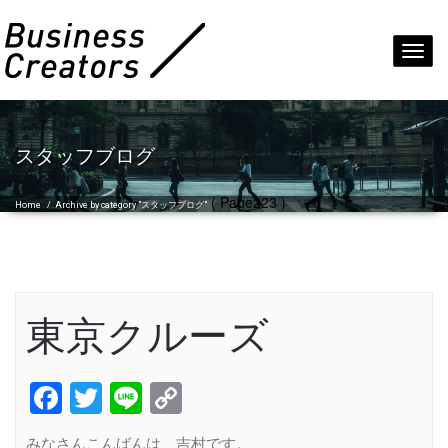
Toggl
navig
スタッフブログ
( Page223 )
Home
/
Archive by category "スタッフブログ"
東京クルーズ
Facebook
Twitter
Line
Copy
Link
みなさんこんばんは、吉村です。