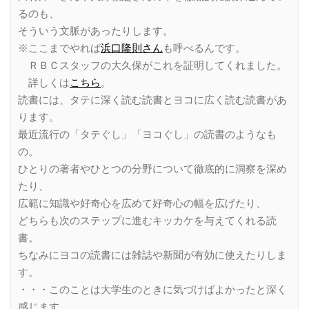
るのも、
そういう文脈があったりします。
※ここまでやれば
浜口隆則さん
も呼べるんです。
ＲＢＣスタッフの大久保がこれを証明してくれました。
詳しくは
こちら
。
読書には、タテに深く読む読書とヨコに広く読む読書があ
ります。
最近流行の「タテぐし」「ヨコぐし」の読書のようなも
の。
ひとりの著者やひとつの分野について徹底的に洞察を深め
たり、
広範に知識や好奇心を広めて好奇心の幅を広げたり、
どちらも次のステップに進むキッカケを与えてくれる読
書。
ちなみにヨコの読書には雑誌や新聞が有効に使えたりしま
す。
・・・このことは大学生のときに気づけばよかったと深く
感じます。