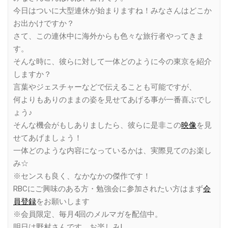
今日はついに大型連休が始まりますね！みなさんはどこか
お出かけですか？
さて、この連休中に海外からも色々な旅行者やってきま
す。
そんな時に、彼らに対して一体どのように今の東京を紹介
しますか？
言葉やジェスチャーなどで伝えることも可能ですが、
何よりもありのままの姿を見せてあげる事が一番喜ぶでし
ょう♪
そんな機会がもしありましたら、彼らに是非この
映像
を見
せてあげましょう！
一体どのような内容になっているかは、実際見てのお楽し
み☆
※センスも良く、なかなかの傑作です！
RBCにご興味のある方・勉強会に参加されたい方はまず
会
員登録
をお願いします
※会員限定、毎月4回のメルマガを配信中。
明日は野村さんです。お楽しみ!