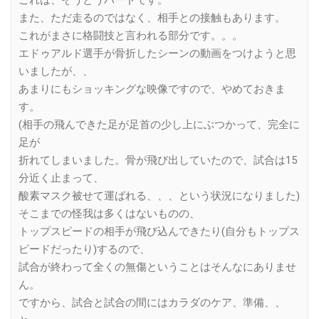
また、ただ走るのではなく、相手との接触もあります。
これがまさに格闘技と言われる部分です。。。
エドゥアルド選手が骨折したシーンの動画をつけようと思
いましたが、、
あまりにもショッキングな映像ですので、やめておきま
す。
(相手の飛んできた足が足首の少し上にぶつかって、完全に
足が
折れてしまいました。骨が飛び出していたので、試合は15
分近く止まって、
酸素マスク被せて運ばれる、、、という状況になりました)
そこまでの怪我は多くはないものの、
トップスピードの相手が飛び込んできたり(自分もトップス
ピードだったり)するので、
試合が終わって全くの無傷ということはそんなにありませ
ん。
ですから、試合と試合の間にはカラダのケア、準備、、