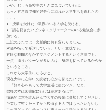
いや、むしろ高校生のときに気づいていれば、
もっと有意義で知的好奇心に溢れた大学生活を送れたの
に。。
■「授業を受けたい教授のいる大学を受ける」
■「話を聴きたいビジネスクリエーターのいる勉強会に参
加する」
上記のふたつは、文脈的に何も変わりません。
対価を払って受講している、という意味でも、
有限な時間のなかでマネジメントするという意味でも。
一点、違うパターンが多いのは、身銭を切っているか否か
というところ。
これから大学生になるひと、
現在大学に在学中の読者に心から伝えたいです。
「好奇心をもって大学生活に臨むべき」だと。
教授の本は図書館に行けば絶対あるはず。
徹底的に本を読み込んで大学の授業に参加してください。
卒業して暫くたってから後悔するのではもったいないし、
これほどまでにチャンスに恵まれた生活はあるはずもな