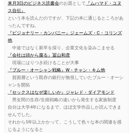
来月3日のビジネス読書会
のお題として
『ムハマド・ユヌ
ス自伝』
という本を読んだのですが、下記の本に通じるところがあ
ったんですね。
『ビジョナリー・カンパニー』ジェームズ・C・コリンズ
他
中途ではなく新卒を採り、企業文化を染みこませる
『会社は頭から腐る』冨山和彦
現場にはりつき続けることが大事
『ブルー・オーシャン戦略』W・チャン・キム他
貧困層という既存の銀行が無視していたブルー・オーシ
ャンを開拓
『セックスはなぜ楽しいか』ジャレド・ダイアモンド
男女間の生存/生殖戦略の違いから発生する家族制度
自分は大学4年になるまで、ほぼ文学作品しか読んできま
せんでした。
それから5年以上かかって、こうして色々な本の関連を感
じるようになると