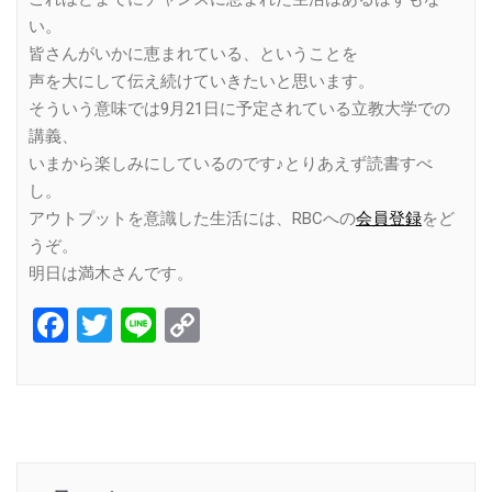
い。
皆さんがいかに恵まれている、ということを
声を大にして伝え続けていきたいと思います。
そういう意味では9月21日に予定されている立教大学での
講義、
いまから楽しみにしているのです♪とりあえず読書すべ
し。
アウトプットを意識した生活には、RBCへの
会員登録
をど
うぞ。
明日は満木さんです。
Facebook
Twitter
Line
Copy
Link