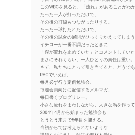
このWBCを見ると、「流れ」があることがわ
たった一人が打っただけで、
その後の打線もつながったりする。
たった一球打たれただけで、
その後の試合の展開がひっくりかえってしまう
イチローが一番不調だったときに
「僕が流れを止めていた」とコメントしていた
まさにそれくらい、一人ひとりの責任は重い。
さて、私たちにとって引き当てると、どうであ
RBCでいえば、
毎月必ず行う定例勉強会、
毎週会員向けに配信するメルマガ、
毎日書くブログリレー。
小さな流れをまわしながら、大きな渦を作って
2004年4月から始まった勉強会も
とうとう来月で5年目を迎える。
当初からでは考えられないような
講師をお迎えし、雑誌の取材も受け、