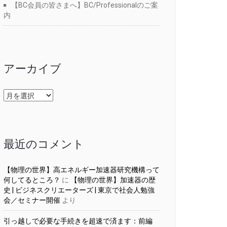
【BC会員の皆さまへ】BC/Professionalのご案
内
アーカイブ
ア
ー
カ
イ
ブ
最近のコメント
【物理の世界】高エネルギー加速器研究機構って
何してるところ？
に
【物理の世界】加速器の歴
史 | ビジネスクリエーターズ | 東京で社会人勉強
会／セミナー開催
より
引っ越しで必要な手続きを超速で済ます：前編