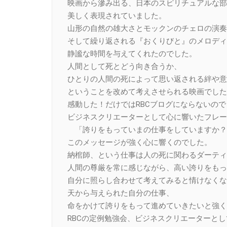
映画から滲み出る、日本のスピリチュアルな部
美しく表現されていました。
山形の自然の雄大さとモックンのチェロの演奏
そして繰り返される『おくりびと』のメロディ
静謐な時間を与えてくれたのでした。
人間として死とどう向き合うか、
ひとりの人間の死によって思い返される絆や意
ということを改めて考えさせられる映画でした
感動した！だけではRBCブログにならないの
ビジネスクリエーターとして心に響いたフレー
「誇りをもっていまの仕事をしていますか？
このメッセージが強く心に響くのでした。
納棺師、という仕事は人の死に関わるダーティ
人間の尊厳を常に感じながら、高い誇りをもっ
自分に照らし合わせて考えてみると情けなくな
天から与えられた自分の仕事、
命をかけて誇りをもって進めていきたいと強く
RBCの定例勉強会、ビジネスクリエーターと