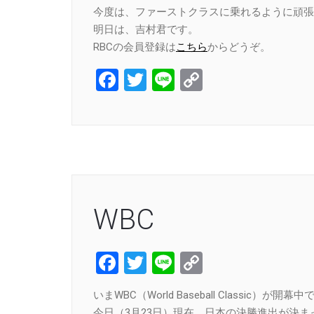
今度は、ファーストクラスに乗れるように頑張
明日は、吉村君です。
RBCの会員登録は
こちら
からどうぞ。
Facebook
Twitter
Line
Copy
Link
WBC
Facebook
Twitter
Line
Copy
Link
いまWBC（World Baseball Classic）が開幕中
今日（3月23日）現在、日本の決勝進出が決ま