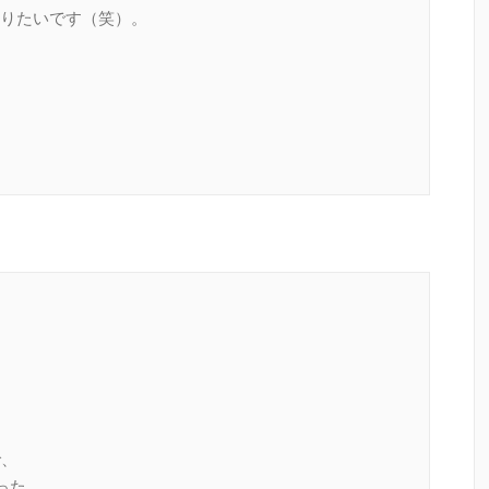
りたいです（笑）。
で、
った。