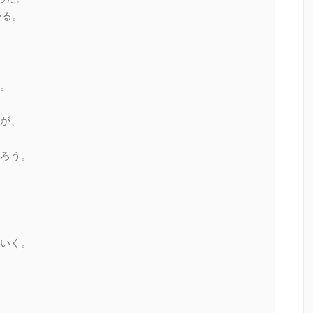
かる。
。
が、
ろう。
いく。