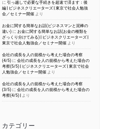
に
引っ越しで必要な手続きを超速で済ます：後
編 | ビジネスクリエーターズ | 東京で社会人勉強
会／セミナー開催
より
お金に関する簡単なお話(ビジネスマンと泥棒の
違い)
に
お金に関する簡単なお話(お金の種類を
ざっくり分けてみる) | ビジネスクリエーターズ |
東京で社会人勉強会／セミナー開催
より
会社の成長を人の規模から考えた場合の考察
(4/5)
に
会社の成長を人の規模から考えた場合の
考察(5/5) | ビジネスクリエーターズ | 東京で社会
人勉強会／セミナー開催
より
会社の成長を人の規模から考えた場合の考察
(3/5)
に
会社の成長を人の規模から考えた場合の
考察(4/5) |
より
カテゴリー