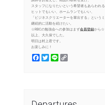
スタッフになりたいという希望者もあらわれる
ヒットでもいい、ホームランでもいい、
「ビジネスクリエーターを輩出する」というミ
継続的に活動を続けたい。
☆RBCの勉強会への参加はまず
会員登録
から☆
以上、大久保でした。
明日は村上君です。
お楽しみに！
Facebook
Twitter
Line
Copy
Link
Departures