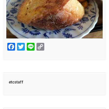
Facebook
Twitter
Line
Copy
Link
etcstaff