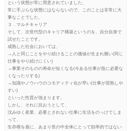
という状態が常に用意されていました。
常に手ぶらな状態にはならないので、このことは非常に大
事なことでした。
３．マルチキャリア
そして、次世代型のキャリア構築というのを、自分自身で
試せたことです。
成熟した社会においては、
→人と同じことをやり続けることの価値が生まれ難い(同じ
仕事をやり続けにくい)
→事業そのものの寿命が短くなる(今ある仕事が急に必要な
くなったりする)
→知識やノウハウのコモディティ化が早い(仕事が習熟しや
すい)
といった性質が強まります。
しかし、それに抗おうとして、
沈みゆく産業、必要とされない仕事に生活をのっけてしま
って、
生存権を盾に、あまり世の中全体にとって効率的ではない