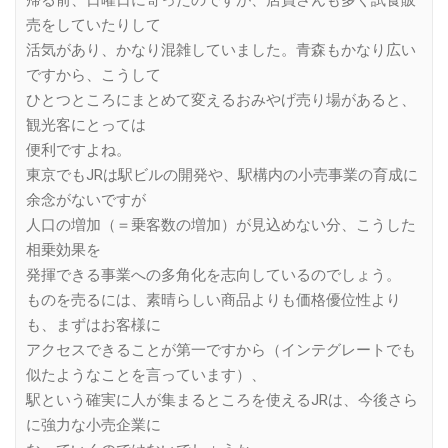
帰る前、日曜日に寄ったのですが、店員さんも多く試食販
売をしていたりして
活気があり、かなり混雑していました。青森もかなり広い
ですから、こうして
ひとつところにまとめて変えるおみやげ売り場があると、
観光客にとっては
便利ですよね。
東京でもJRは駅ビルの開発や、駅構内の小売事業の育成に
余念がないですが
人口の増加（＝乗客数の増加）が見込めない分、こうした
相乗効果を
発揮できる事業への多角化を志向しているのでしょう。
ものを売るには、素晴らしい商品よりも価格優位性より
も、まずはお客様に
アクセスできることが第一ですから（インテグレートでも
似たようなことを言っています）、
駅という確実に人が集まるところを使えるJRは、今後さら
に強力な小売企業に