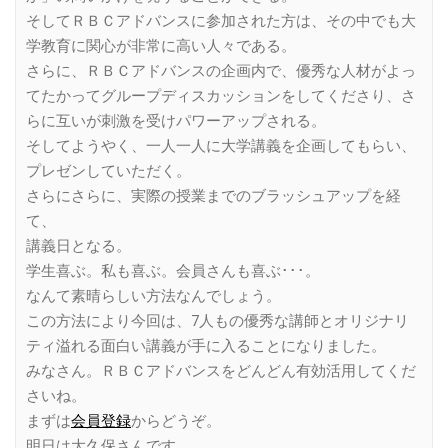
そしてＲＢＣアドバンスに参加された方は、その中でも大
学教育に関心が非常に高い人々である。
さらに、ＲＢＣアドバンスの企画内で、優秀な人材がよっ
てたかってグループディスカッションをしてくださり、さ
らに互いが刺激を受けパワーアップされる。
そしてようやく、一人一人に大学講義を企画してもらい、
プレゼンしていただく。
さらにさらに、実際の授業までのブラッシュアップを経
て、
講義日となる。
学生喜ぶ。私も喜ぶ。会員さんも喜ぶ･･･。
なんて素晴らしい方法なんでしょう。
この方法により今回は、7人もの優秀な講師とオリジナリ
ティ溢れる面白い講義が手に入ることになりました。
みなさん。ＲＢＣアドバンスをどんどん有効活用してくだ
さいね。
まずは
会員登録
からどうぞ。
明日は大久保さんです