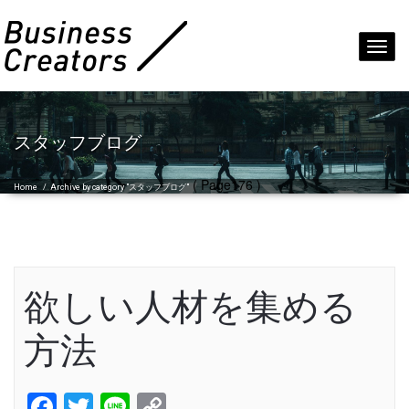
Toggl
navig
スタッフブログ
( Page176 )
Home
/
Archive by category "スタッフブログ"
欲しい人材を集める
方法
Facebook
Twitter
Line
Copy