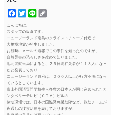
Facebook
Twitter
Line
Copy
Link
こんにちは。
スタッフの阪倉です。
ニュージーランド南島のクライストチャーチ付近で
大規模地震が発生しました。
お昼時にメールの速報でこの事件を知ったのですが、
自然災害の恐ろしさを改めて知りました。
地元警察当局によると、２５日現在死者が１１３人になっ
たと発表しており
ニュージーランド政府は、２００人以上が行方不明になっ
ているとしています。
富山外国語専門学校生ら多数の日本人が閉じ込められたカ
ンタベリーテレビ（ＣＴＶ）ビルの
倒壊現場では、日本の国際緊急援助隊など、救助チームが
夜通しの捜索活動を続けておりますが、
生存者の発見には至っていません。