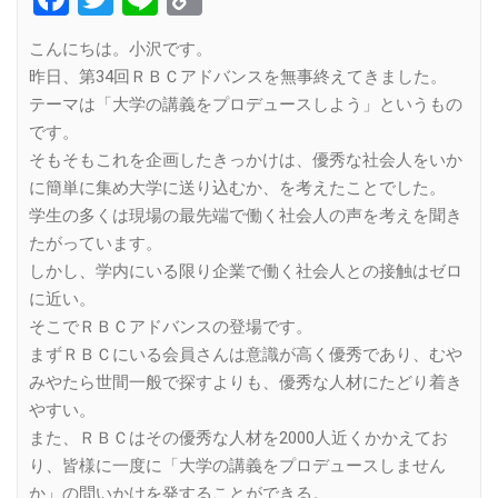
Link
こんにちは。小沢です。
昨日、第34回ＲＢＣアドバンスを無事終えてきました。
テーマは「大学の講義をプロデュースしよう」というもの
です。
そもそもこれを企画したきっかけは、優秀な社会人をいか
に簡単に集め大学に送り込むか、を考えたことでした。
学生の多くは現場の最先端で働く社会人の声を考えを聞き
たがっています。
しかし、学内にいる限り企業で働く社会人との接触はゼロ
に近い。
そこでＲＢＣアドバンスの登場です。
まずＲＢＣにいる会員さんは意識が高く優秀であり、むや
みやたら世間一般で探すよりも、優秀な人材にたどり着き
やすい。
また、ＲＢＣはその優秀な人材を2000人近くかかえてお
り、皆様に一度に「大学の講義をプロデュースしません
か」の問いかけを発することができる。