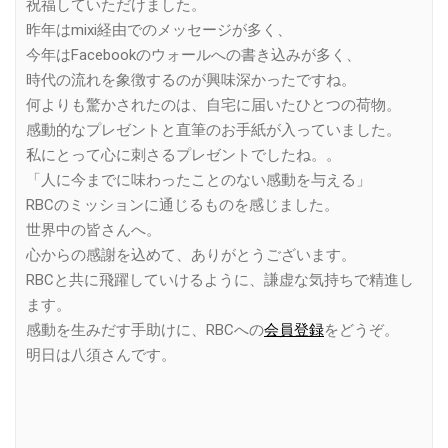
祝福していただけました。
昨年はmixi経由でのメッセージが多く、
今年はFacebookのウォールへの書き込みが多く、
時代の流れを象徴するのが興味深かったですね。
何よりも驚かされたのは、自宅に届いたひとつの荷物。
感動的なプレゼントと直筆のお手紙が入っていました。
私にとって心に刺さるプレゼントでしたね。。
「人に今までに味わったことのない感動を与える」
RBCのミッションに通じるものを感じました。
世界中の皆さんへ。
心からの感謝を込めて、ありがとうございます。
RBCと共に飛躍していけるように、謙虚な気持ちで精進し
ます。
感動を生みだす手助けに、RBCへの
会員登録
をどうぞ。
明日は八須さんです。