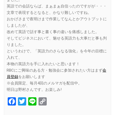
英語での会話ならば、まぁまぁ自信ったのですがが・・・
文章で表現するとなると、かなり難しいですね。
おかげさまで夜明けまで作業してなんとかアウトプットに
しましたが、
改めて英語で話す事と書く事の違いを痛感しました。
そしてビジネスにおいて、魅せる英語力も大事だと事も判
りました。
というわけで、「英語力のさらなる強化」を今年の目標に
入れて、
本物の英語力を手に入れたいと思います！
RBCにご興味のある方・勉強会に参加されたい方はまず
会
員登録
をお願いします
※会員限定、毎月4回のメルマガを配信中。
明日は野村さんです。お楽しみ!
Facebook
Twitter
Line
Copy
Link