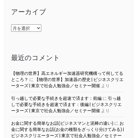
アーカイブ
ア
ー
カ
イ
ブ
最近のコメント
【物理の世界】高エネルギー加速器研究機構って何してる
ところ？
に
【物理の世界】加速器の歴史 | ビジネスクリエ
ーターズ | 東京で社会人勉強会／セミナー開催
より
引っ越しで必要な手続きを超速で済ます：前編
に
引っ越
しで必要な手続きを超速で済ます：後編 | ビジネスクリエ
ーターズ | 東京で社会人勉強会／セミナー開催
より
お金に関する簡単なお話(ビジネスマンと泥棒の違い)
に
お
金に関する簡単なお話(お金の種類をざっくり分けてみる) |
ビジネスクリエーターズ | 東京で社会人勉強会／セミナー