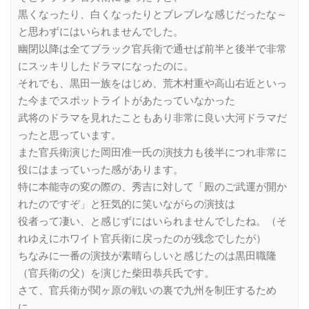
黒くなったり、白くなったりとブレブレな感じだったな～
と思わずにはいられませんでした。
幽閉以降は全てブラック官兵衛で通せば前半と後半で非常
にスッキリしたドラマになったのに。
それでも、黒田一族をはじめ、荒木村重や高山右近といっ
た今までスポットライトがあたっていなかった
武将のドラマを見れたこともあり非常に良い大河ドラマだ
ったと思っています。
また官兵衛演じた岡田准一氏の演技力も後半につれ非常に
役にはまっていった感があります。
特に本能寺の変の際の、秀吉に対して「殿のご武運が開か
れたのですぞ」と狂気的に笑いながらの演技は
役者って凄い、と感じずにはいられませんでしたね。（そ
れゆえにホワイト官兵衛に戻ったのが残念でしたが）
ちなみに一番の演技が素晴らしいと感じたのは黒田職隆
（官兵衛の父）を演じた柴田恭兵氏です。
さて、官兵衛が関ヶ原の戦いの裏で九州を制圧するため
に、