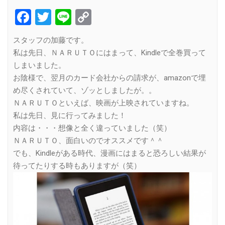
Facebook
Twitter
Line
Copy
Link
スタッフの加藤です。
私は先日、ＮＡＲＵＴＯにはまって、Kindleで全巻買って
しまいました。
お陰様で、翌月のカード会社からの請求が、amazonで埋
め尽くされていて、ゾッとしましたが。。
ＮＡＲＵＴＯといえば、映画が上映されていますね。
私は先日、見に行ってみました！
内容は・・・想像と全く違っていました（笑）
ＮＡＲＵＴＯ、面白いのでオススメです＾＾
でも、Kindleがある時代、漫画にはまると恐ろしい結果が
待ってたりする時もありますが（笑）