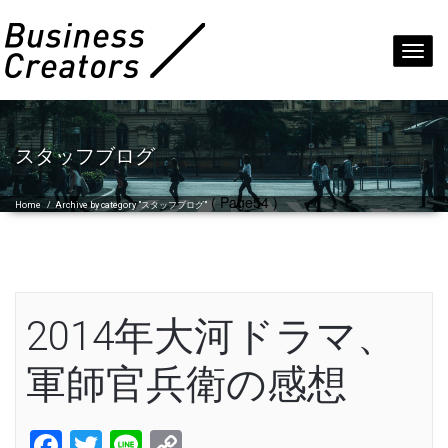
Toggl
navig
スタッフブログ
( Page54 )
Home
/
Archive by category "スタッフブログ"
2014年大河ドラマ、
軍師官兵衛の感想
Facebook
Twitter
Line
Copy