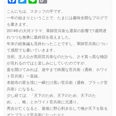
Link
こんにちは、スタッフの平です。
一年の始まりということで、たまには趣味全開なブログで
も書きます。
2014年の大河ドラマ、軍師官兵衛も選挙の影響で1週間遅
れつつも無事に最終回を迎えました。
年末の総集編も見終わったことですし、軍師官兵衛につい
て感想でも書いていきます。
当初、主人公が黒田官兵衛なのだから、さぞ真っ黒な物語
が見れるのではと楽しみにしていたのですが、
蓋を開けてみれば、途中まで綺麗な官兵衛（通称、ホワイ
ト官兵衛）一直線。
本能寺の変を境に一瞬だけ黒い官兵衛（通称、ブラック官
兵衛）になるも、
少し経てば、「天下のため、天下のため、天下のた
め。。。略」とホワイト官兵衛に元通り。
秀吉が亡くなると、最後に野心剥き出しで俺が天下を取る
ぞとブラック官兵衛になったりと、