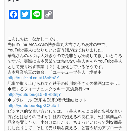
Facebook
Twitter
Line
Copy
Link
こんにちは、なかしーです。
先日のThe MANZAIの博多華丸大吉さんの漫才の中で、
YouTube芸人になりたいと言う話が出ておりました。
華丸さんのネタは大好きなので是非とも実現して欲しいところ
ですが、実際に吉本興業では売れない芸人さんをYouTube芸人
として売り出す事業（？）を強化しているそうです。
吉本興業第三の舞台、「ユーチューブ芸人」増殖中
http://s.nikkei.com/13nFa2Y
記事で取り上げられてた鉄子の鈴川絢子さんの動画はコチラ。
◆恋するフォーチュンクッキー 京浜急行 ver.
http://youtu.be/gL5F8Rb3njY
◆プラレール E5系＆E3系0番代連結セット
http://youtu.be/BsgKQ3cIb-I
ビジネス的な言い方としては、（芸人さんには甚だ失礼な言い
方だとは思うのですが）社内で抱える不良在庫、死に筋商品の
品名を変えたり、小分けにしたり、ちょっといじって別な商品
にしたりして、そして売り場を変える、と言う類のアプローチ