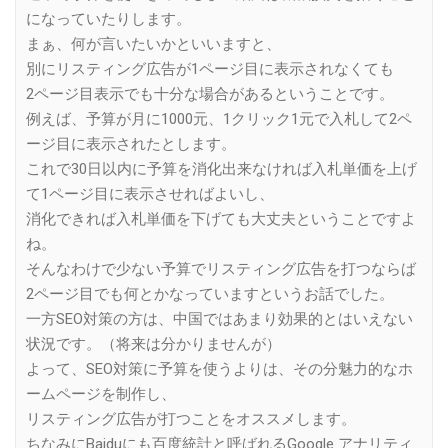
になっていたりします。
まぁ、何が言いたいかといいますと、
別にリスティング広告が1ページ目に表示されなくても
2ページ目表示でも十分な場合があるということです。
例えば、予算が月に1000元、1クリック1元で入札して2ペ
ージ目に表示されたとします。
これで30日以内に予算を消化出来なければ入札単価を上げ
て1ページ目に表示させればよいし、
消化できれば入札単価を下げても大丈夫ということですよ
ね。
そんなわけで少ない予算でリスティング広告を打つならば
2ページ目でも何とかなっていますというお話でした。
一方SEO対策の方は、中国ではあまり効果的とはいえない
状況です。（将来は分かりませんが）
よって、SEO対策に予算を使うよりは、その分魅力的なホ
ームページを制作し、
リスティング広告が打つことをオススメします。
ちなみにBaiduにも百度統計と呼ばれるGoogle アナリティ