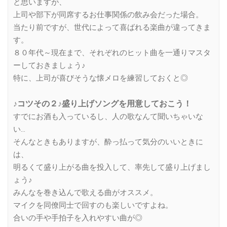
と思いますが、
上司や部下が同席するお仕事関係の飲み会だった場合。
当たり前ですが、世代によって喜ばれる楽曲が違ってきま
す。
８０年代～現在まで、それぞれのヒット曲を一通りマスタ
ーしておきましょう♪
特に、上司が喜びそうな懐メロを練習しておくと◎
♪コツその２♪盛り上げソングを用意しておこう！
すでにお酒も入っているし、人の歌なんて聞いちゃいな
い…
そんなときもありますが、酔っ払って気分のいいときに
は、
明るくて盛り上がる曲を投入して、率先して盛り上げまし
ょう♪
みんなを巻き込んで歌える曲がオススメ。
マイクを同僚同士で回すのも楽しいですよね。
合いの手や手拍子を入れやすい曲が◎