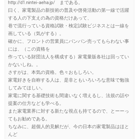
http://d1.nintei-aeha.jp/ まである。
曰く、家電製品の新技術の普及や啓発活動の第一線で活躍
する人の下支えの為の資格だけあって、
巷で流行っている資格試験・検定試験ビジネスとは一線を
画している（気がする）。
確かに、フロントの営業員にバンバン売ってもらわない事
には、（この資格を
作っている財団法人を構成する）家電量販各社は回ってい
かないしね。。
さすがは、本気の資格。色々おもしろい。
家電好きを自称する人は、是非ともいろいろな意味で勉強
してみてほしい。
家電に関する基礎技術も間違いなく増えるし、法規の話や
提案の仕方なども学べる。
また家電業界に対する新たな視点も持てるので、とーーっ
てもお勧めである。
ちなみに、超個人的見解だが、今の日本の家電製品はほと
んど