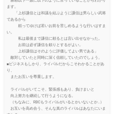
勝頼以下一族に以下のように言っていることからわかり
ます。
「上杉謙信とは和議を結ぶように謙信は男らしい武将
であるから
頼ってゆけば若いお前を苦しめるような行いはすま
い。
私は最後まで謙信に頼るとは言い出せなかった。
お前は必ず謙信を頼りとするがよい。
上杉謙信はそのように評価してよい男である」
敵対していたと同時に深く信頼していたのでしょう。
■ビジネスもしかり、ライバルだからこそわかることがあ
り、
またお互いを尊重します。
ライバルがいてこそ、緊張感もあり、負けまいと
向上努力を継続して行うようになる。
（ちなみに、RBCもライバルがいるとかいないとか…）
お互いを高め合う、そんな真のライバルはあなたにいま