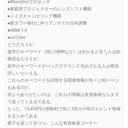
●Atom(tm)プロセッサ
●家庭用プロジェクターのレンズシフト機能
●ノイズキャンセリング機能
●新タワー移行に伴うアンテナの方向調整
●HDMI 1.4
●x.v.Color
どうだろうか。
後半のキーワード（特にHDMIなど）は分かると言う人は結
構居るだろうが、
前半のキーワードがバックグラウンド含めてかる人は相当
詳しいといえる。
これらのキーワードを説明する関連情報が色々と83ページ
もあるのだ。
何よりありがたいのは、これらの情報は有資格者ならタダ
で送ってくる点である。
たった、15,410円の受験料で年に1回その年のトレンド情報
をまとめてある
冊子を送ってきつつ、こんな有資格者コーナー