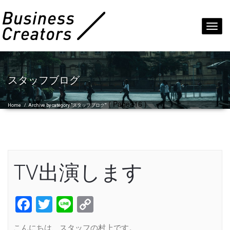
Toggl
navig
スタッフブログ
( Page216 )
Home
/
Archive by category "スタッフブログ"
TV出演します
Facebook
Twitter
Line
Copy
Link
こんにちは、スタッフの村上です。