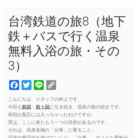
台湾鉄道の旅8（地下
鉄＋バスで行く温泉
無料入浴の旅・その
3）
Facebook
Twitter
Line
Copy
Link
こんにちは、スタッフの村上です。
今回も
前回
・
前々回
に引き続き、温泉の旅の続きです。
前回お風呂には入っちゃったわけですが、
実は、ここに来たもう一つの目的があるのです。
それは、烏来名物の「台車」に乗ること。
温泉の商店街を抜けていくと、「台車→」のような看板が