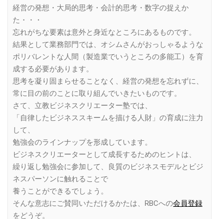
経営の発想・大局的思考・会計的思考・数字の捉えか
た・・・
忘れがちな要素は意外と身近なところにあるものです。
結果として業務部門では、オシムさんがおっしゃるような
ポリバレントな人間（製造業でいうところの多能工）を育
成する必要があります。
思考を凝り固まらせることなく、経営の発想を忘れずに、
常に目の前のことに取り組んでいきたいものです。
さて、立教ビジネスクリエーター塾では、
「自律したビジネススキームを描ける人財」の育成に注力
して、
勉強会のラインナップを形成しています。
ビジネスクリエーターとして成長するためのヒントは、
繰り返し勉強会に参加して、良質のビジネスモデルとビジ
ネスパーソンに触れることで
養うことができるでしょう。
そんな意志にご賛同いただけるかたは、RBCへの
会員登録
をどうぞ。