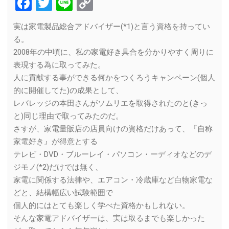
Facebook
Twitter
Line
Copy
Link
実は家電製品総合アドバイザー(*1)と言う資格を持ってい
る。
2008年の中頃に、私の家電好き具合を分かりやすく周りに
表現する為に取ってみた。
人に貢献する事ができる何かをつくろうキャンペーン(個人
的に開催してた)の成果として、
レバレッジの本田さんがソムリエを取得されたのと(きっ
と)同じ理由で取ってみたのだ。
さすが、家電量販店の店員向けの資格だけあって、『自称
家電好き』が得意とする
テレビ・DVD・ブルーレイ・パソコン・ーディオなどのデ
ジモノ(*2)だけでは無く、
家電に関係する法律や、エアコン・冷蔵庫など白物家電な
どと、結構幅広い試験範囲で
個人的にはとても楽しく学べた資格かもしれない。
そんな家電アドバイザーは、実は取るまでも楽しかった