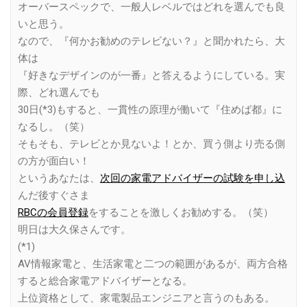
オーバースペックで、一般人レベルではどれを選んでも良
いと思う。
なので、『何かお勧めのテレビない？』と聞かれたら、大
体は
『好きなデザインのが一番』と答えるようにしている。実
際、どれ選んでも
30日(*3)もすると、一貫性の原理が働いて『住めば都』に
なるし。（笑）
そもそも、テレビとか見ないよ！とか、買う側より売る側
の方が面白い！
というあなたは、
次回の家電アドバイザーの試験を申し込
んだ後すぐさま
RBCの会員登録
をすることを激しくお勧めする。（笑）
明日は大久保さんです。
(*1)
AV情報家電と、生活家電と二つの範囲があるが、両方合格
すると総合家電アドバイザーとなる。
上位資格として、家電製品エンジニアと言うのもある。