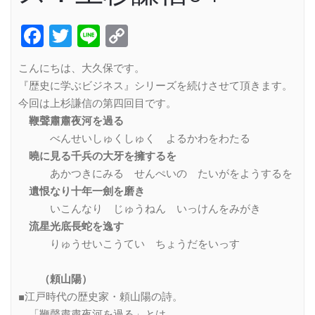
Facebook
Twitter
Line
Copy
Link
こんにちは、大久保です。
『歴史に学ぶビジネス』シリーズを続けさせて頂きます。
今回は上杉謙信の第四回目です。
鞭聲肅肅夜河を過る
べんせいしゅくしゅく よるかわをわたる
曉に見る千兵の大牙を擁するを
あかつきにみる せんぺいの たいがをようするを
遺恨なり十年一劍を磨き
いこんなり じゅうねん いっけんをみがき
流星光底長蛇を逸す
りゅうせいこうてい ちょうだをいっす
（頼山陽）
■江戸時代の歴史家・頼山陽の詩。
「鞭聲肅肅夜河を過る」とは、