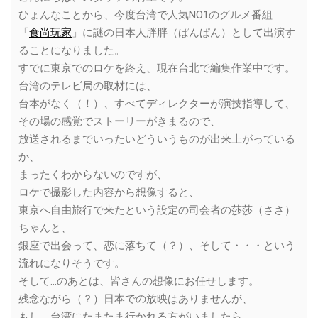
ひょんなことから、今度台湾で人気NO1のグルメ番組
「
食尚玩家
」に謎の日本人胖胖（ぱんぱん）として出演す
ることになりました。
すでに東京でのロケを終え、現在台北で編集作業中です。
台湾のテレビ局の取材には、
台本がなく（！）、すべてディレクターが演技指導して、
その場の感覚でストーリーがきまるので、
放送されるまでいったいどういうものが出来上がっている
か、
まったくわからないのですが、
ロケで撮影した内容から想像すると、
東京へ自由旅行で来たという設定の司会者の莎莎（ささ）
ちゃんと、
銀座で出会って、恋に落ちて（？）、そして・・・という
流れになりそうです。
そして…のあとは、皆さんの想像にお任せします。
残念ながら（？）日本での放映はありませんが、
もし、台湾にたまたま行かれる方がいましたら、