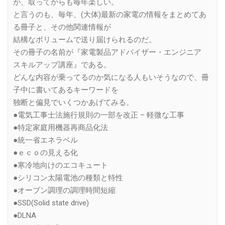
が、取ってからも毎年楽しい。
と言うのも、毎年、(大体)最新の家電の情報をまとめてあ
る冊子と、その他関連情報が
結構なボリュームで送り届けられるのだ。
その冊子の名前が『家電製品アドバイザー・エンジニア
スキルアップ講座』である。
どんな内容が乗ってるのか気になる人もいそうなので、冊
子中に書いてあるキーワードを
独断と偏見でいくつかあげてみる。
●電気工事士法施行規則の一部を改正 – 軽微な工事
●特定家庭用機器再商品化法
●統一省エネラベル
●ｅｃｏの見える化
●寒冷地向けのエコキュート
●シリコン太陽電池の種類と特性
●オーブン調理の調理時間短縮
●SSD(Solid state drive)
●DLNA