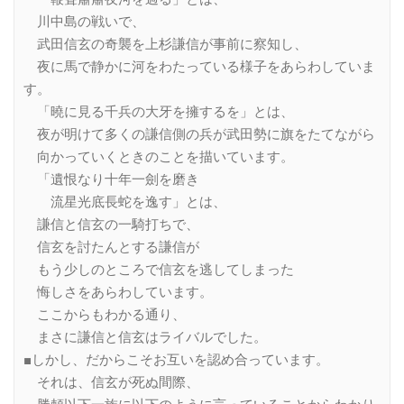
川中島の戦いで、
武田信玄の奇襲を上杉謙信が事前に察知し、
夜に馬で静かに河をわたっている様子をあらわしていま
す。
「曉に見る千兵の大牙を擁するを」とは、
夜が明けて多くの謙信側の兵が武田勢に旗をたてながら
向かっていくときのことを描いています。
「遺恨なり十年一劍を磨き
流星光底長蛇を逸す」とは、
謙信と信玄の一騎打ちで、
信玄を討たんとする謙信が
もう少しのところで信玄を逃してしまった
悔しさをあらわしています。
ここからもわかる通り、
まさに謙信と信玄はライバルでした。
■しかし、だからこそお互いを認め合っています。
それは、信玄が死ぬ間際、