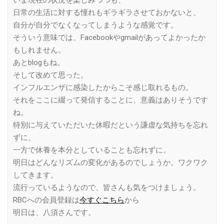
日常の生活に対する憧れもギラギラさせておかないと、
自分が自分でなくなってしまうような感覚です。
そういう意味では、Facebookやgmailがあってよかったか
もしれません。
あとblogもね。
そして改めて思った。
インフルエンザに感染したからこそ感じ取れるもの。
それをここに綴って発信することに、意義はありそうです
ね。
特別に与えていただいた休暇だという謙虚な気持ちを忘れ
ずに、
一方で休養を本分としていることも忘れずに。
明日はどんなリズムの変化があるのでしょうか。ワクワク
してきます。
流行っているようなので、皆さんも気をつけましょう。
RBCへの会員登録は
今すぐこちら
から
明日は、八須さんです。