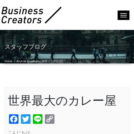
Toggl
navig
スタッフブログ
( Page110 )
Home
/
Archive by category "スタッフブログ"
世界最大のカレー屋
Facebook
Twitter
Line
Copy
Link
こんにちは。