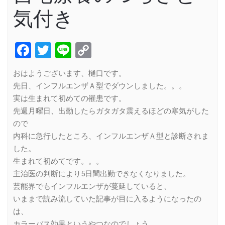
気付き
Facebook
Twitter
Line
Copy
Link
おはようございます、樋口です。
先日、インフルエンザＡ型でダウンしました。。。
実は生まれて初めての罹患です。
先週月曜日、出勤したらガタガタ震えるほどの寒気がした
ので
内科に急行したところ、インフルエンザＡ型と診断されま
した。
生まれて初めてです。。。
主治医の判断により5日間出勤できなくなりました。
芸能界でもインフルエンザが蔓延していると、
いままで読み流していた記事が目に入るようになったの
は、
カラーバス効果というやつなのでしょう。