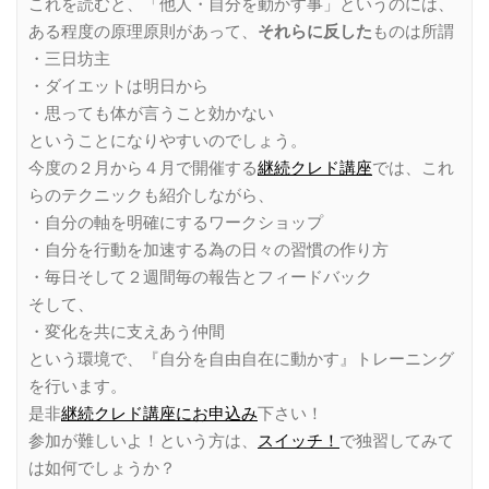
これを読むと、「他人・自分を動かす事」というのには、
ある程度の原理原則があって、
それらに反した
ものは所謂
・三日坊主
・ダイエットは明日から
・思っても体が言うこと効かない
ということになりやすいのでしょう。
今度の２月から４月で開催する
継続クレド講座
では、これ
らのテクニックも紹介しながら、
・自分の軸を明確にするワークショップ
・自分を行動を加速する為の日々の習慣の作り方
・毎日そして２週間毎の報告とフィードバック
そして、
・変化を共に支えあう仲間
という環境で、『自分を自由自在に動かす』トレーニング
を行います。
是非
継続クレド講座にお申込み
下さい！
参加が難しいよ！という方は、
スイッチ！
で独習してみて
は如何でしょうか？