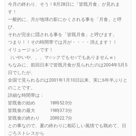
今月の終わり、そう！8月28日に「皆既月食」が見れま
す！
一般的に、月が地球の影にかくされる事を「月食」と呼
び、
それが完全に隠される事を「皆既月食」と呼びます。
つまり！！その時間帯では月が・・・・消えます！！
イリュージョンです！
（いやいや、、、マ○ックでもセ○でもありませんｗ）
ちなみに、前回日本で皆既月食が見られたのは2004年5月5
日でしたが、
全国で見られるのは2001年1月10日以来、実に6年半ぶりと
のことです。
詳細な時間帯は：
皆既食の始め 18時52.0分
皆既食の最大 19時37.3分
皆既食の終わり 20時22.7分
との事なので、夏の終わりに相応しい風情でも眺めて、日
ごろストレスから