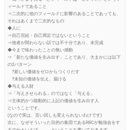
ィールドであること
⇒二次的に他のフィールドに影響のあることであっても、
それはあくまで二次的なもの
◆人に
⇒自己完結・自己満足ではないということ
⇒他者が関わらない話では不十分であり、未完成
◆今まで味わったことの無い感動
⇒「新たな価値を生み出す」ことであり、大まかには以下
の2パターン
?新しい価値をゼロからつくりだす
?未知の価値を伝え、届ける
◆与える人財
⇒「与えさせられる」のではなく「与える」
⇒主体的かつ能動的に上記の価値を生み出す人
ということです。
(なので実は、言い回しも変えられないわけです)
次に、なぜそういった目的の集団であるRBCが勉強会をす
るのかといえば、、、ということを書いておきます。