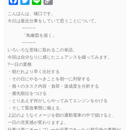
Facebook
Twitter
Line
Copy
Link
こんばんは、樋口です。
今日は最近仕事をしていて思うことについて。
————
「鳥瞰図を描く」
————
いろいろな意味に取れるこの単語。
今回は自分なりに感じたニュアンスを綴ってみます。
?一日の業務
・朝だれより早く出社する
・その日にやるべきことを朝一に列挙する
・個々のタスク内容・負荷・達成度を分析する
・優先順位をつける
・とりあえず何がしらやってみてエンジンをかける
・そして緊急事態に備える、
上記のようなイメージを朝の通勤電車の中で描けると、
一日の充実感が変わりますよ。
仕事は更にチームプレーが必要であったり想定外の事態が