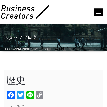
Toggl
navig
スタッフブログ
( Page291 )
Home
/
Archive by category "スタッフブログ"
歴史
Facebook
Twitter
Line
Copy
Link
こんにちは！