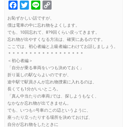
Facebook
Twitter
Line
Copy
Link
お恥ずかしい話ですが、
僕は電車の中に忘れ物をよくします。
でも、10回忘れて、8?9回くらい戻ってきます。
忘れ物が出やすくなる方法は、確実にあるのです。
ここでは、初心者編と上級者編にわけてお話しましょう。
＊＊＊＊＊＊＊＊＊＊＊＊＊＊＊＊＊＊
＜初心者編＞
「自分が乗る車両をいつも決めておく」
折り返しの駅ならよいのですが、
途中駅で駅員さんが忘れ物捜索に入れるのは、
長くても1分がいいところ。
「真ん中当たりの車両｣では、探しようもなく、
なかなか忘れ物が出てきません。
でも、いつも○号車のこの辺というように、
座ったり立ったりする場所を決めておけば、
自分が忘れ物をしたときに