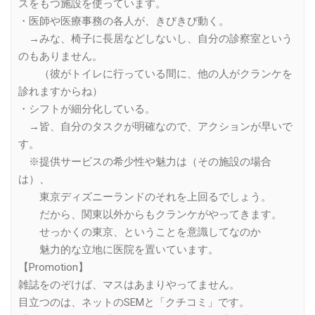
スをもつ施設を使っています。
・医師や医療事務の各人が、きびきび動く。
→みな、椅子に長居などしないし、自分の診察室という
のもありません。
（彼がトイレに行っている間に、他の人がクランケを
診れますからね）
・シフトが細分化している。
→皆、自分のタスクが明確なので、アクションが早いで
す。
※提供サービスの希少性や魅力は（その施設の場合
は）、
東京ディズニーランドのそれを上回るでしょう。
だから、関東以外からもクランケがやってきます。
せっかくの東京、ということを意識してなのか
魅力的な立地に医院を置いています。
【Promotion】
雑誌をのぞけば、マスはあまりやってません。
目立つのは、ネットのSEMと「クチコミ」です。