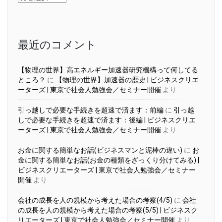
ー
カ
イ
ブ
最近のコメント
【物理の世界】高エネルギー加速器研究機構って何してる
ところ？
に
【物理の世界】加速器の歴史 | ビジネスクリエ
ーターズ | 東京で社会人勉強会／セミナー開催
より
引っ越しで必要な手続きを超速で済ます：前編
に
引っ越
しで必要な手続きを超速で済ます：後編 | ビジネスクリエ
ーターズ | 東京で社会人勉強会／セミナー開催
より
お金に関する簡単なお話(ビジネスマンと泥棒の違い)
に
お
金に関する簡単なお話(お金の種類をざっくり分けてみる) |
ビジネスクリエーターズ | 東京で社会人勉強会／セミナー
開催
より
会社の成長を人の規模から考えた場合の考察(4/5)
に
会社
の成長を人の規模から考えた場合の考察(5/5) | ビジネスク
リエーターズ | 東京で社会人勉強会／セミナー開催
より