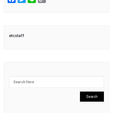
Link
etcstaff