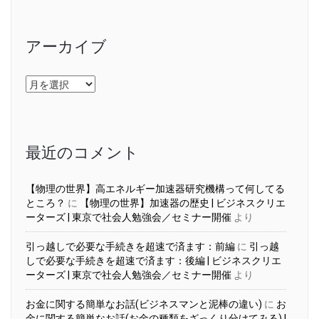
アーカイブ
ア
ー
カ
イ
ブ
最近のコメント
【物理の世界】高エネルギー加速器研究機構って何してる
ところ？
に
【物理の世界】加速器の歴史 | ビジネスクリエ
ーターズ | 東京で社会人勉強会／セミナー開催
より
引っ越しで必要な手続きを超速で済ます：前編
に
引っ越
しで必要な手続きを超速で済ます：後編 | ビジネスクリエ
ーターズ | 東京で社会人勉強会／セミナー開催
より
お金に関する簡単なお話(ビジネスマンと泥棒の違い)
に
お
金に関する簡単なお話(お金の種類をざっくり分けてみる) |