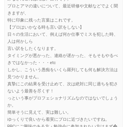
プロとアマの違いについて、最近研修や文献などでよく聞
きますが、
特に印象に残った言葉はこれです。
【プロはいかなる時も言い訳をしない】
日々の生活において、例えば何か仕事でミスを犯した時、
人は何かしら
言い訳をしたくなります。
タイミングが悪かった、連絡が遅かった、そもそもやるべ
きではなかった・・・etc
しかし、こういう愚痴をいくら羅列しても何も解決方法は
見つかりません。
真摯にこの結果を受け止めて、次は絶対に同じ過ちを犯さ
ないよう最善を尽くす！
っという事がプロフェショナリズムなのではないでしょう
か。
簡単そうに見えて、実は難しい。
ゆっくりで良いから着実にプロに近づきたいですね。
RBCにご興味のある方・勉強会に参加されたい方はまず
会