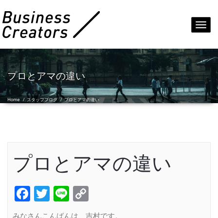
Toggl
navig
プロとアマの違い
Home
/
スタッフブログ
/
プロとアマの違い
プロとアマの違い
Facebook
Twitter
Line
Copy
Link
みなさんこんばんは、吉村です。