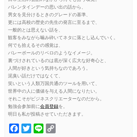
バレンタインデーの思い出の話から、
男女を見分けるときのグレードの基準、
更には高校の歴史の先生の発言に至るまで、
一般的とは思えない話を、
観客をみながら噛み砕いてネタに落とし込んでいく。
何でも拾えるその感覚は、
バレーボールのリベロのようなイメージ。
裏づけされているのは底が深く広大な好奇心と、
人間が好きという気持ちなのであろう。
泥臭い話だけではなくて、
笑いという人類万国共通のツールを用いて、
世界中の人に価値を与える人間になりたい。
それこそがビジネスクリエーターなのだから。
勉強会参加前に
会員登録
を。
明日も私が投稿させていただきます。
Facebook
Twitter
Line
Copy