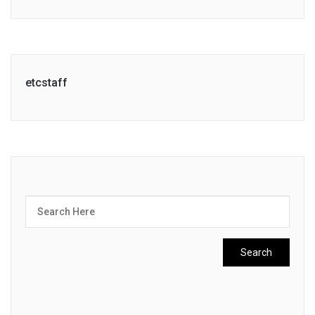
Link
etcstaff