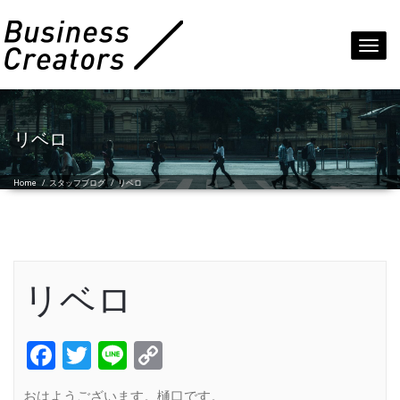
Toggl
navig
リベロ
Home
/
スタッフブログ
/
リベロ
リベロ
Facebook
Twitter
Line
Copy
Link
おはようございます。樋口です。