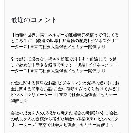
カ
イ
ブ
最近のコメント
【物理の世界】高エネルギー加速器研究機構って何してる
ところ？
に
【物理の世界】加速器の歴史 | ビジネスクリエ
ーターズ | 東京で社会人勉強会／セミナー開催
より
引っ越しで必要な手続きを超速で済ます：前編
に
引っ越
しで必要な手続きを超速で済ます：後編 | ビジネスクリエ
ーターズ | 東京で社会人勉強会／セミナー開催
より
お金に関する簡単なお話(ビジネスマンと泥棒の違い)
に
お
金に関する簡単なお話(お金の種類をざっくり分けてみる) |
ビジネスクリエーターズ | 東京で社会人勉強会／セミナー
開催
より
会社の成長を人の規模から考えた場合の考察(4/5)
に
会社
の成長を人の規模から考えた場合の考察(5/5) | ビジネスク
リエーターズ | 東京で社会人勉強会／セミナー開催
より