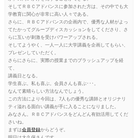
そしてＲＢＣアドバンスに参加された方は、その中でも大
学教育に関心が非常に高い人々である。
さらに、ＲＢＣアドバンスの企画内で、優秀な人材がよっ
てたかってグループディスカッションをしてくださり、さ
らに互いが刺激を受けパワーアップされる。
そしてようやく、一人一人に大学講義を企画してもらい、
プレゼンしていただく。
さらにさらに、実際の授業までのブラッシュアップを経
て、
講義日となる。
学生喜ぶ。私も喜ぶ。会員さんも喜ぶ･･･。
なんて素晴らしい方法なんでしょう。
この方法により今回は、7人もの優秀な講師とオリジナリ
ティ溢れる面白い講義が手に入ることになりました。
みなさん。ＲＢＣアドバンスをどんどん有効活用してくだ
さいね。
まずは
会員登録
からどうぞ。
明日は大久保さんです