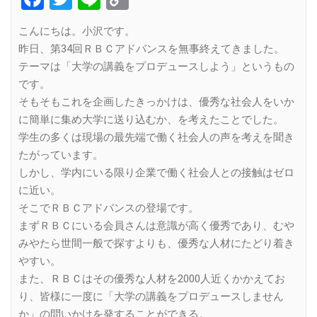
Link
こんにちは。小沢です。
昨日、第34回ＲＢＣアドバンスを無事終えてきました。
テーマは「大学の講義をプロデュースしよう」というもの
です。
そもそもこれを企画したきっかけは、優秀な社会人をいか
に簡単に集め大学に送り込むか、を考えたことでした。
学生の多くは現場の最先端で働く社会人の声を考えを聞き
たがっています。
しかし、学内にいる限り企業で働く社会人との接触はゼロ
に近い。
そこでＲＢＣアドバンスの登場です。
まずＲＢＣにいる会員さんは意識が高く優秀であり、むや
みやたら世間一般で探すよりも、優秀な人材にたどり着き
やすい。
また、ＲＢＣはその優秀な人材を2000人近くかかえてお
り、皆様に一度に「大学の講義をプロデュースしません
か」の問いかけを発することができる。