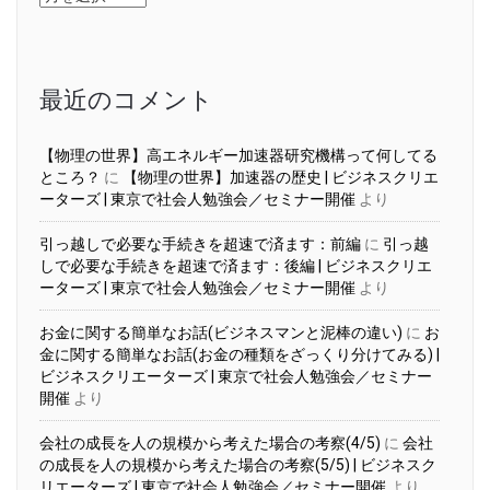
ー
カ
イ
ブ
最近のコメント
【物理の世界】高エネルギー加速器研究機構って何してる
ところ？
に
【物理の世界】加速器の歴史 | ビジネスクリエ
ーターズ | 東京で社会人勉強会／セミナー開催
より
引っ越しで必要な手続きを超速で済ます：前編
に
引っ越
しで必要な手続きを超速で済ます：後編 | ビジネスクリエ
ーターズ | 東京で社会人勉強会／セミナー開催
より
お金に関する簡単なお話(ビジネスマンと泥棒の違い)
に
お
金に関する簡単なお話(お金の種類をざっくり分けてみる) |
ビジネスクリエーターズ | 東京で社会人勉強会／セミナー
開催
より
会社の成長を人の規模から考えた場合の考察(4/5)
に
会社
の成長を人の規模から考えた場合の考察(5/5) | ビジネスク
リエーターズ | 東京で社会人勉強会／セミナー開催
より