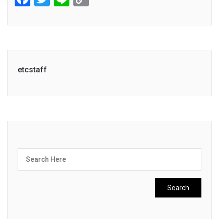
Link
etcstaff