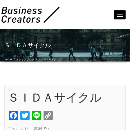
Toggl
navig
ＳＩＤＡサイクル
Home
/
スタッフブログ
/
ＳＩＤＡサイクル
ＳＩＤＡサイクル
Facebook
Twitter
Line
Copy
Link
こんにちは、吉村です