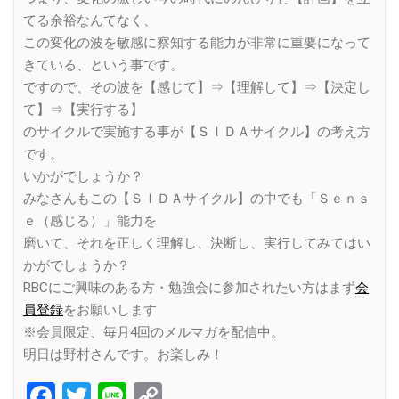
てる余裕なんてなく、
この変化の波を敏感に察知する能力が非常に重要になって
きている、という事です。
ですので、その波を【感じて】⇒【理解して】⇒【決定し
て】⇒【実行する】
のサイクルで実施する事が【ＳＩＤＡサイクル】の考え方
です。
いかがでしょうか？
みなさんもこの【ＳＩＤＡサイクル】の中でも「Ｓｅｎｓ
ｅ（感じる）」能力を
磨いて、それを正しく理解し、決断し、実行してみてはい
かがでしょうか？
RBCにご興味のある方・勉強会に参加されたい方はまず
会
員登録
をお願いします
※会員限定、毎月4回のメルマガを配信中。
明日は野村さんです。お楽しみ！
Facebook
Twitter
Line
Copy