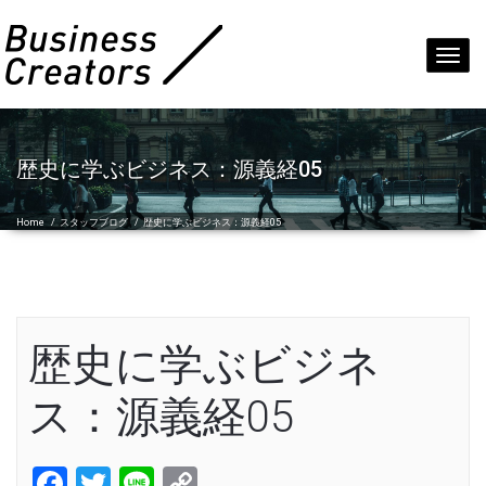
Toggl
navig
歴史に学ぶビジネス：源義経05
Home
/
スタッフブログ
/
歴史に学ぶビジネス：源義経05
歴史に学ぶビジネ
ス：源義経05
Facebook
Twitter
Line
Copy