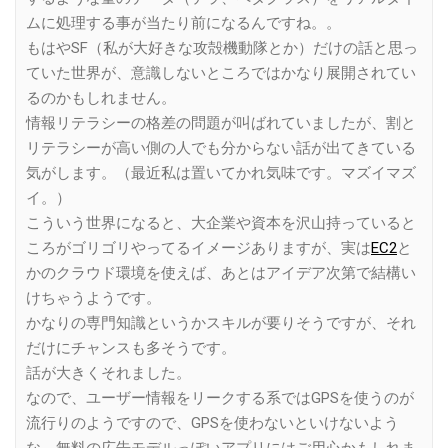
ムに処理する事が当たり前になるんですね。。
もはやSF（私が大好きな攻殻機動隊とか）だけの話と思っ
ていた世界が、意識しないところではかなり展開されてい
るのかもしれません。
情報リテラシーの格差の問題が叫ばれていましたが、割と
リテラシーが高い側の人でも分からない話が出てきている
気がします。（最近私は置いてかれ気味です。マズイマズ
イ。）
こういう世界になると、大企業や資本を沢山持っていると
ころがゴリゴリやってるイメージありますが、実は
EC2
と
かのクラウド環境を使えば、あとはアイデア次第で結構い
けちゃうようです。
かなりの専門知識というかスキルが要りそうですが、それ
だけにチャンスも多そうです。
話が大きくそれました。
なので、ユーザー情報をリークする系ではGPSを使うのが
流行りのようですので、GPSを使わないといけないよう