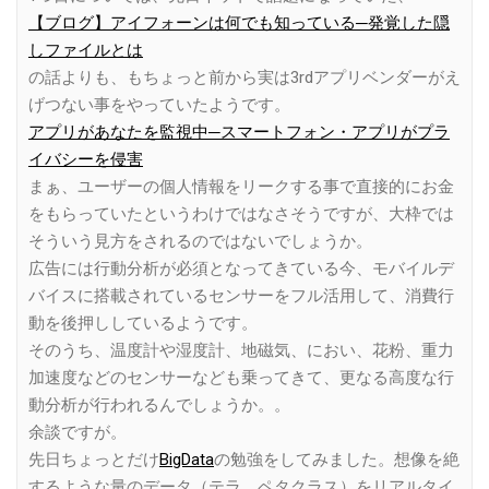
【ブログ】アイフォーンは何でも知っている─発覚した隠
しファイルとは
の話よりも、もちょっと前から実は3rdアプリベンダーがえ
げつない事をやっていたようです。
アプリがあなたを監視中─スマートフォン・アプリがプラ
イバシーを侵害
まぁ、ユーザーの個人情報をリークする事で直接的にお金
をもらっていたというわけではなさそうですが、大枠では
そういう見方をされるのではないでしょうか。
広告には行動分析が必須となってきている今、モバイルデ
バイスに搭載されているセンサーをフル活用して、消費行
動を後押ししているようです。
そのうち、温度計や湿度計、地磁気、におい、花粉、重力
加速度などのセンサーなども乗ってきて、更なる高度な行
動分析が行われるんでしょうか。。
余談ですが。
先日ちょっとだけ
BigData
の勉強をしてみました。想像を絶
するような量のデータ（テラ、ペタクラス）をリアルタイ