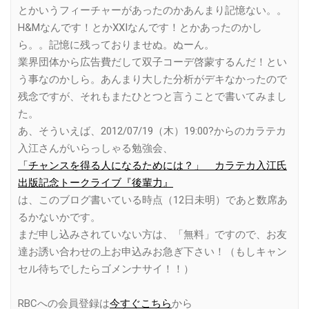
とかいうフィーチャーがあったのかあんまり記憶ない。。
H&Mなんです！とかXXIなんです！とかあったのかし
ら。。記憶に残っておりませぬ。ぬーん。
業界団体から広告費だして双子コーデ啓蒙するんだ！とい
う事なのかしら。あんまり大した分析がデキなかったので
残念ですが、それもまたひとつと言うことで書いてみまし
た。
あ、そういえば、2012/07/19（木）19:00?からのカラテカ
入江さんがいらっしゃる勉強会、
「チャンスを得る人になるためには？」 カラテカ入江氏
出版記念トークライブ『後輩力』
は、このブログ書いている時点（12日未明）であと数席あ
るかないかです。
まだ申し込みされていない方は、「無料」ですので、お友
達お誘い合わせの上お申込みお急ぎ下さい！（もしキャン
セル待ちでしたらゴメンナサイ！！）
RBCへの会員登録は
今すぐこちら
から