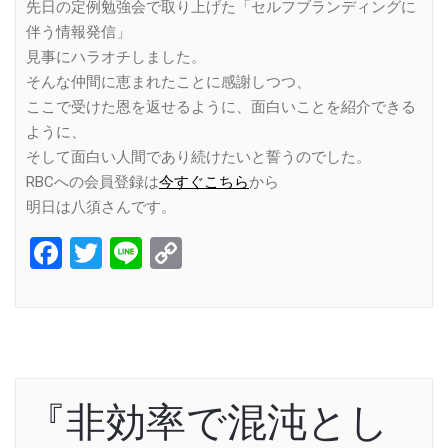
先日の定例勉強会で取り上げた「セルフブランディングに
伴う情報発信」
見事にハラオチしました。
そんな仲間に恵まれたことに感謝しつつ、
ここで受けた恩を返せるように、面白いことを紹介できる
ように、
そして面白い人間であり続けたいと誓うのでした。
RBCへの会員登録は
今すぐこちら
から
明日は八須さんです。
Facebook
Twitter
Line
Copy
Link
『非効率で混沌とし