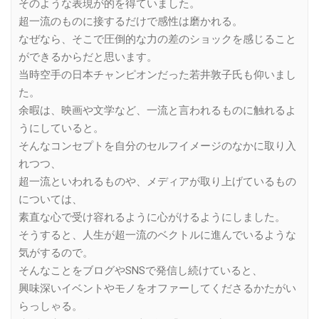
そのような表現が的を得ていました。
超一流のものに接するだけで感性は磨かれる。
なぜなら、そこで圧倒的な力の差のショックを感じること
ができるからだと思います。
当時空手の日本チャンピオンだった若井敦子氏も仰いまし
た。
余暇は、映画や文学など、一流と言われるものに触れるよ
うにしていると。
そんなコンセプトを自分のセルフイメージのなかに取り入
れつつ、
超一流といわれるものや、メディアが取り上げているもの
については、
素直な心で受け容れるように心がけるようにしました。
そうすると、人生が超一流のベクトルに進んでいるような
気がするので。
そんなことをブログやSNSで発信し続けていると、
興味深いイベントやモノをオファーしてくださるかたがい
らっしゃる。