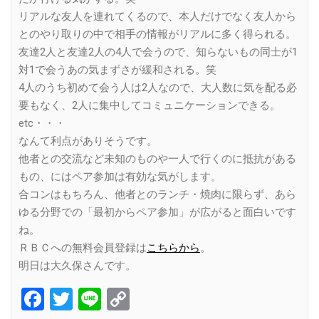
リアルな友人を連れてくるので、本人だけでなく友人から
とのやり取りの中で相手の情報がリアルに多く得られる。
友達2人と友達2人の4人で会うので、知らないもの同士が1
対1で会うあの気まずさが緩和される。笑
4人のうち初めて会う人は2人なので、大人数に気を配る必
要もなく、2人に集中してコミュニケーションできる。
etc・・・
なんて利点がありそうです。
他者との交流など未知のものや一人で行くのに抵抗がある
もの、にはペア参加は有効な気がします。
合コンはもちろん、他者とのランチ・焼肉に限らず、あら
ゆる分野での「最初からペア参加」が広がると面白いです
ね。
ＲＢＣへの無料会員登録は
こちらから
。
明日は大久保さんです。
Facebook
Twitter
Line
Copy