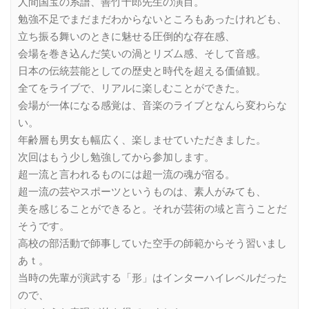
人間国宝の系譜、善竹十郎先生の演目。
勉強不足でまだまだわからないところもあったけれども、
立ち振る舞いのときに魅せる圧倒的な存在感、
会場を巻き込んだ笑いの渦とリズム感、そして音感。
日本の伝統芸能としての歴史と時代を超える価値観。
全てをライブで、リアルに楽しむことができた。
会場が一体になる感覚は、音楽のライブとなんら変わらな
い。
年齢層も男女も幅広く、楽しませていただきました。
次回はもう少し勉強してから参加します。
超一流と言われるものには超一流の魂が宿る。
超一流の芸やスポーツというものは、素人がみても、
美を感じることができると。それが芸術の域と言うことだ
そうです。
高校の部活動で師事していた空手の師範からそう習いまし
あｔ。
当時の先輩が演武する「形」はインターハイレベルだった
ので、