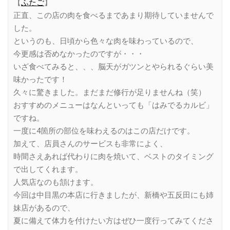
【
ふたご
】
正直、この店の肉を食べるまであまり期待していませんで
した。
というのも、日頃から色々な肉を味わっているので、
今更感は否めなかったのですが・・・
いざ食べてみると、、、脳天がガツンとやられるぐらい美
味かったです！
久々に驚きました。まだまだ修行が足りませんね（笑）
おすすめのメニューはなんといっても「はみでるカルビ」
ですね。
一度に4箇所の部位を味わえるのはこの店だけです。
加えて、店員さんのサービスも非常によく、
時間さえあれば代わりに肉を焼いて、ベストのタイミング
で出してくれます。
人気店なのも頷けます。
今回は中目黒の本店に行きましたが、新橋や五反田にも姉
妹店があるので、
夏に備えて体力を付けたい方はぜひ一度行ってみてくださ