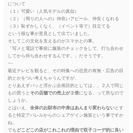
について
（１）可愛い（人気モデルの真似）
（２）（周りの人への）仲良いアピール、仲良くなれる
（３）恥ずかしくなく、（イベント等で）目立てる
という様な事が意見として出ていました。
そしてこの文化を支えるのがスマホとの事。
「写メと電話で事前に服装のチェックをして、打ち合わせ
してから待ち合わせするんです。」だそうです。
—-
最近テレビを観ると、その特集への恣意の有無・広告の目
的とかをつい考えちゃうんですが、
とりあえずパッと浮かぶ企画目的としては、、２人で同じ
もの買うと
その店舗での売上が２倍
になる、って所なので
しょうか。
とはいえ、
全体のお財布の中身はあんまり変わらない
とす
ると特定アパレルからのシェアゲイン施策という事ですか
ね。
でも
どこどこの店がこれこれの理由で双子コーデ的に良い