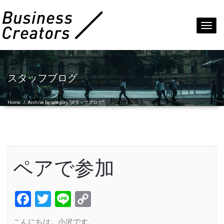
Toggl
navig
スタッフブログ
( Page128 )
Home
/
Archive by category "スタッフブログ"
ペアで参加
Facebook
Twitter
Line
Copy
Link
こんにちは。小沢です。