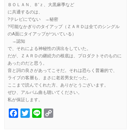
ＢＯＬＡＮ、Ｂ’ｚ、大黒麻季など
に共通するのは、
?テレビにでない →秘密
?可能なかぎりのタイアップ（ＺＡＲＤは全てのシングル
のA面にタイアップがついている）
→認知
で、それによる神秘性の演出をしていた。
だが、ＺＡＲＤの継続力の根底は、プロダクトそのものに
あったのだと思う。
音と詞の良さがあってこそだ。それは恐らく普遍的で、
ライブの客層も、まさに老若男女だった。
ここまで読んでくれた方、ありがとうございます。
ぜひ、アルバム曲も聴いてください。
私が保証します。
Facebook
Twitter
Line
Copy
Link