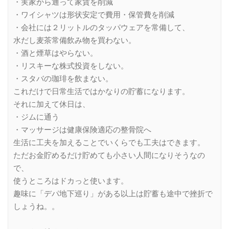
・実家から通って家賃を削減
・ワイシャツは形状安定で費用・保管費を削減
・会社には２リットルのタッパウェアを常備して、
水だし麦茶常備飲み物を買わない。
・酒と煙草はやらない。
・リスキーな株式投資をしない。
・スタバの珈琲を飲まない。
これだけで日常生活ではかなりの貯蓄になります。
それに加えて休日は、
・ジムに通う
・マッサージは健康保険適応の整骨院へ
生活に工夫を加えることでいくらでも工夫はできます。
ただお金貯めるだけ貯めても小さい人間になりそうなの
で、
使うところはドカっと使います。
趣味に「デパ地下巡り」がある以上は貯蓄も途中で挫折で
しょうね。。