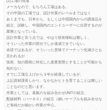
(2)工場の現場
メーカなので、もちろん工場はある。
その中国の工場では、設計作業のレベルまではなく
あくまでも、日本から、もしくは中国国内からの調達品を
組立、試験し、中国国内のエンドユーザーに出荷するのが
業務となっている。
設計作業と言う点では、やはり技術移転は難しく、
そういった作業の部分でしか達成できていない。
余談ではあるが、そういった意味でドーナッツ化減少とも
言われるが
技術、知の開発に特化した産業形態とすることが可能かも
知れない。
すでに工場立上げから３年が経過しているが、
上記資材課長しかり、なかなかヒトを育てることは難しい
ことなのだと思います。
作業としては、基板のを組み合わせUNITの組立、
配線材料（ハーネス）の組立（細いケーブルを組み合せな
ど単純だが細かい作業が中心。