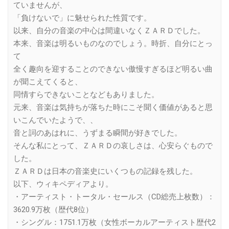
ていませんが、
「負けないで」に魅せられた性質です。
以来、自分の音楽の中心は間違いなくＺＡＲＤでした。
本来、音楽は明るいものなのでしょう。時折、自分にとっ
て
全く趣向を迎することのできない傲慢すぎるほど明るい曲
が聞こえてくると、
同情すらできないことなどもありました。
元来、音楽は気持ちが落ちた時にこそ聞く価値があると思
いこんでいたようで、、
音と詞のあはれに、うずまる瞬間が好きでした。
そんな私にとって、ＺＡＲＤの哀しさは、心安らぐもので
した。
ＺＡＲＤは日本の音楽史にいくつもの記録を残した。
以下、ウィキペディアより。
・アーティスト・トータル・セールス（CD総売上枚数）：
3620.9万枚（歴代8位）
・シングル：1751.1万枚（女性ボーカルアーティスト歴代2