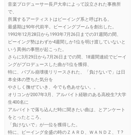
音楽プロデューサー長戸大幸によって設立された事務所
で、
所属するアーティストはビーイング系と呼ばれる。
最盛期は90年代前半。ビーイングブームを創出した。
1992年12月28日から1993年7月26日までの31週間の間、
ビーイング勢はわずか4週間しか1位を明け渡していないと
いう異例の事態が起こった。
さらに3月29日から7月26日までの間、18週間連続でビーイ
ングがプロデュースした曲が1位を獲得、
特に、バブル崩壊後リリースされた、「負けないで」は日
本全体の堕ちた気分を
やさしく撫ぜていき、今でも色あせない。。
オリコンが2007年3月、アルバイト経験のある高校生?大学
生400名に
アルバイトで落ち込んだ時に聞きたい曲は、とアンケート
をとったところ、
「負けないで」が一位を獲得した。
特に、ビーイング全盛の時のＺＡＲＤ、ＷＡＮＤＺ、Ｔ?