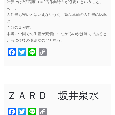
計算上は2倍程度（＝2倍作業時間が必要）ということ。
んー。
人件費も安いとはいえないうえ、製品単価の人件費の比率
は
４分の１程度。
本当に中国での生産が安価につながるのかは疑問であると
ともに今後の課題なのだと思う。
Facebook
Twitter
Line
Copy
Link
ＺＡＲＤ 坂井泉水
Facebook
Twitter
Line
Copy