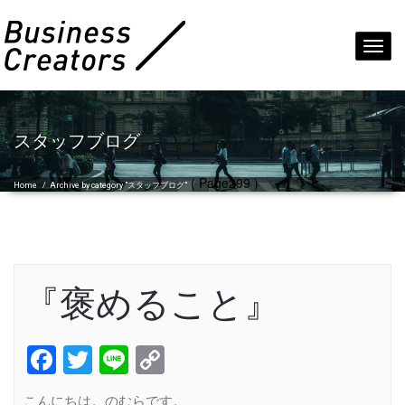
Toggl
navig
スタッフブログ
( Page299 )
Home
/
Archive by category "スタッフブログ"
『褒めること』
Facebook
Twitter
Line
Copy
Link
こんにちは。のむらです。