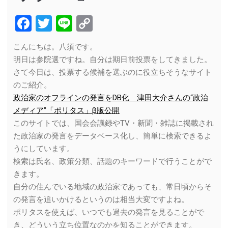
Facebook
Twitter
Line
Copy
Link
こんにちは。八須です。
明日は参院選ですね。自分は期日前投票をしてきました。
さて今日は、投票する候補を選ぶのに役立ちそうなサイト
のご紹介。
政治家のオフラインの発言をDB化 津田大介さんの“政治
メディア”「ポリタス」β版公開
このサイトでは、国会会議録やTV・新聞・雑誌に掲載され
た政治家の発言をデータベース化し、簡単に検索できるよ
うにしています。
検索は氏名、政策分類、話題のキーワードで行うことがで
きます。
自分の住んでいる地域の政治家であっても、常日頃からそ
の発言を追いかけるというのは相当大変ですよね。
ポリタスを使えば、いつでも過去の発言を見ることがで
き、どういう立ち位置なのかを知ることができます。