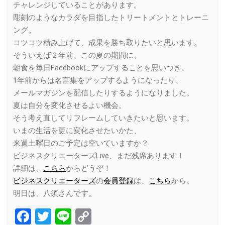
チャレンジしていることがあります。
彫刻のようなカラダを目指したトリートメントとトレーニ
ング。
コツコツ積み上げて、成果を勝ち取りたいと思います。
そういえば２年前、この夏の期間に、
朝食を毎日Facebookにアップすることを思いつき、
1年前からは名言集をアップするようになったり、
メールマガジンを配信したりするようになりました。
夏は自分を変化させるよい機会。
そう考え直してリフレームしていきたいと思います。
いまの生活を更に変化させたいかた、
来週土曜日のご予定は空いていますか？
ビジネスクリエーターズLive、まだ残席あります！
詳細は、
こちら
からどうぞ！
ビジネスクリエーターズ
の
会員登録
は、
こちら
から。
明日は、八須さんです。
Facebook
Twitter
Line
Copy