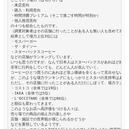
・来店意向

・購入・利用意向

・時間消費プレミアム（そこで過ごす時間が特別か）

・他人推奨意向

の４つを総合したものです。

（調査対象者はその店舗に行ったことがある人も無い人も含めて26万人
結果として場力上位3位には

・モスバーガー

・ザ・ダイソー

・スターバックスコーヒー

などの店舗がランキングしています。

いつも思うのですが、なんで日本人はスターバックスがあれほど好きな
非常に行列をしていても、どんどん人が並んでいく。

コーヒーひとつ買うのにあれほど並ぶ価値を全くもって見出せない私に
が、このような場力ランキングにもしっかりとスタバの支持率はあらわ
ただし、その店舗に行ったことがある人だけにしぼって、場力ランキン
・コストコ（全体では19位）

・IKEA（全体では5位）

・L'OCCITANE（全体では86位）

と順位も変わってきます。

このようなお店へ高評価をつける人々は、

売り場での商品の揃え方の楽しさや

店舗・施設での世界観が感じられるかどうか

などを重視しているようです。
