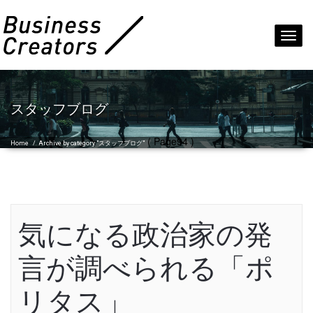
Toggl
navig
スタッフブログ
( Page94 )
Home
/
Archive by category "スタッフブログ"
気になる政治家の発
言が調べられる「ポ
リタス」