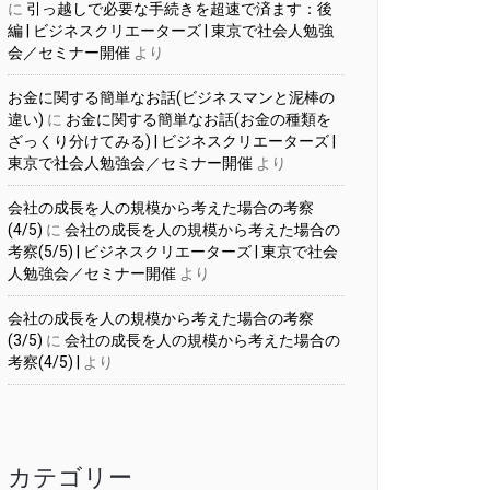
に
引っ越しで必要な手続きを超速で済ます：後
編 | ビジネスクリエーターズ | 東京で社会人勉強
会／セミナー開催
より
お金に関する簡単なお話(ビジネスマンと泥棒の
違い)
に
お金に関する簡単なお話(お金の種類を
ざっくり分けてみる) | ビジネスクリエーターズ |
東京で社会人勉強会／セミナー開催
より
会社の成長を人の規模から考えた場合の考察
(4/5)
に
会社の成長を人の規模から考えた場合の
考察(5/5) | ビジネスクリエーターズ | 東京で社会
人勉強会／セミナー開催
より
会社の成長を人の規模から考えた場合の考察
(3/5)
に
会社の成長を人の規模から考えた場合の
考察(4/5) |
より
カテゴリー