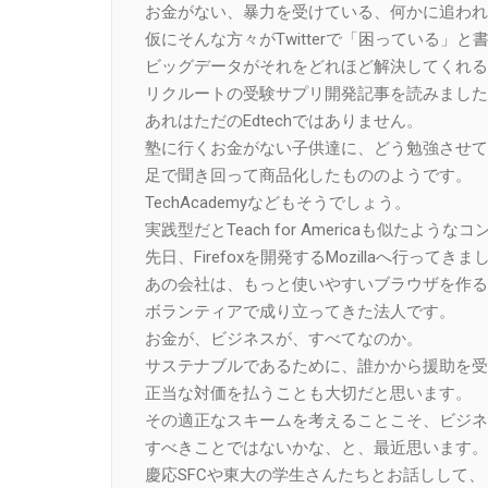
お金がない、暴力を受けている、何かに追われ
仮にそんな方々がTwitterで「困っている」と
ビッグデータがそれをどれほど解決してくれる
リクルートの受験サプリ開発記事を読みました
あれはただのEdtechではありません。
塾に行くお金がない子供達に、どう勉強させて
足で聞き回って商品化したもののようです。
TechAcademyなどもそうでしょう。
実践型だとTeach for Americaも似たよう
先日、Firefoxを開発するMozillaへ行ってき
あの会社は、もっと使いやすいブラウザを作る
ボランティアで成り立ってきた法人です。
お金が、ビジネスが、すべてなのか。
サステナブルであるために、誰かから援助を受
正当な対価を払うことも大切だと思います。
その適正なスキームを考えることこそ、ビジネ
すべきことではないかな、と、最近思います。
慶応SFCや東大の学生さんたちとお話しして、