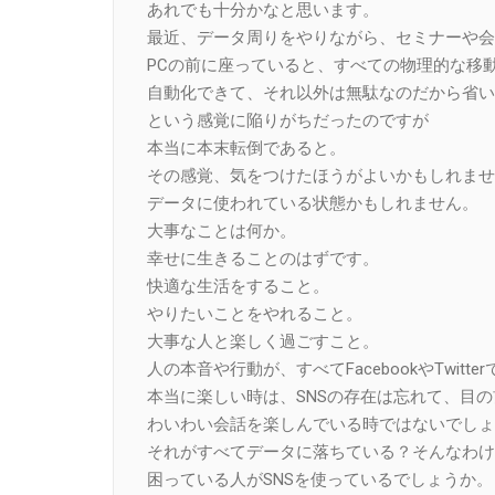
あれでも十分かなと思います。
最近、データ周りをやりながら、セミナーや会
PCの前に座っていると、すべての物理的な移
自動化できて、それ以外は無駄なのだから省い
という感覚に陥りがちだったのですが
本当に本末転倒であると。
その感覚、気をつけたほうがよいかもしれませ
データに使われている状態かもしれません。
大事なことは何か。
幸せに生きることのはずです。
快適な生活をすること。
やりたいことをやれること。
大事な人と楽しく過ごすこと。
人の本音や行動が、すべてFacebookやTwit
本当に楽しい時は、SNSの存在は忘れて、目
わいわい会話を楽しんでいる時ではないでしょ
それがすべてデータに落ちている？そんなわけ
困っている人がSNSを使っているでしょうか。