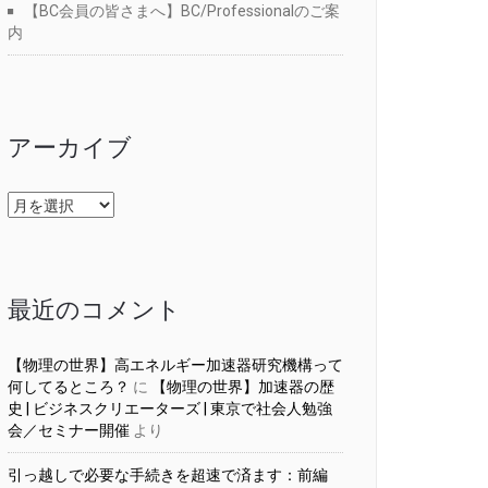
【BC会員の皆さまへ】BC/Professionalのご案
内
アーカイブ
ア
ー
カ
イ
ブ
最近のコメント
【物理の世界】高エネルギー加速器研究機構って
何してるところ？
に
【物理の世界】加速器の歴
史 | ビジネスクリエーターズ | 東京で社会人勉強
会／セミナー開催
より
引っ越しで必要な手続きを超速で済ます：前編