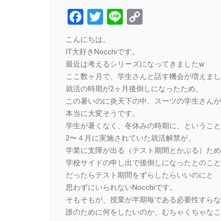
Facebook
Twitter
Line
Copy
Link
こんにちは。
IT大好きNocchiです。
最近は考えるシリーズになってきましたw
ここ数ヶ月で、学生さんと話す機会が増えまし
就活の時期が2ヶ月後倒しになったため、
この暑いのに炎天下の中、スーツの学生さんが
本当に大変そうです。
学生が暑くなく、冬休みの時期に、ということ
2〜４月に実施されていた就活解禁が、
学業に支障が出る（テスト期間とかぶる）ため
学校サイドの申し出で後倒しになったとのこと
だったらテスト期間をずらしたらいいのにと
思わずにいられないNocchiです。
そもそもが、授業が半期毎である必要性すらな
誰のために何をしたいのか、むちゃくちゃなこ