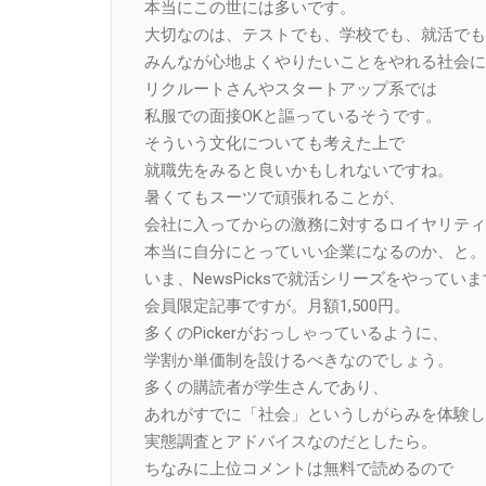
本当にこの世には多いです。
大切なのは、テストでも、学校でも、就活でも
みんなが心地よくやりたいことをやれる社会に
リクルートさんやスタートアップ系では
私服での面接OKと謳っているそうです。
そういう文化についても考えた上で
就職先をみると良いかもしれないですね。
暑くてもスーツで頑張れることが、
会社に入ってからの激務に対するロイヤリティ
本当に自分にとっていい企業になるのか、と。
いま、NewsPicksで就活シリーズをやってい
会員限定記事ですが。月額1,500円。
多くのPickerがおっしゃっているように、
学割か単価制を設けるべきなのでしょう。
多くの購読者が学生さんであり、
あれがすでに「社会」というしがらみを体験し
実態調査とアドバイスなのだとしたら。
ちなみに上位コメントは無料で読めるので