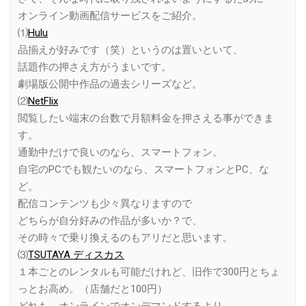
オンライン動画配信サービスをご紹介。
⑴
Hulu
品揃えが好みです（笑）というのは置いといて、
話題作の押さえ方がうまいです。
劇場版公開中作品の過去シリーズなど。
⑵
NetFlix
閲覧したい端末の台数で月額料金を押さえる事ができま
す。
通勤中だけで良いのなら、スマートフォン。
自宅のPCでも観たいのなら、スマートフォンとPC、な
ど。
配信コンテンツも少々異なりますので
どちらが自分好みの作品が多いか？で、
その時々で乗り換えるのもアリだと思います。
⑶
TSUTAYA ディスカス
１本ごとのレンタルも可能だけれど、旧作で300円とちょ
っとお高め。（店舗だと100円）