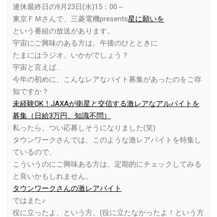
連休最終日の9月23日(水)15：00～
東京ＦＭさんで、三菱電機presents
星に願いを
という番組の放送があります。
宇宙にご興味のある方は、午後のひとときに
たまにはラジオ、いかがでしょう？
宇宙と言えば…
今年の初めに、こんなレアなバイト募集があったのをご存
知ですか？
未経験OK！JAXAが衛星と交信する激レアなアルバイトを
募集（日給3万円、知識不問）
私ったら、つい応募しそうになりました(笑)
タウンワークさんでは、このような激レアバイトを特集し
ているので、
こういうのにご興味ある方は、定期的にチェックしてみる
と良いかもしれません。
タウンワークさんの激レアバイト
ではまた♪
役に立ったよ、という方、(役に立たなかったよ！という方