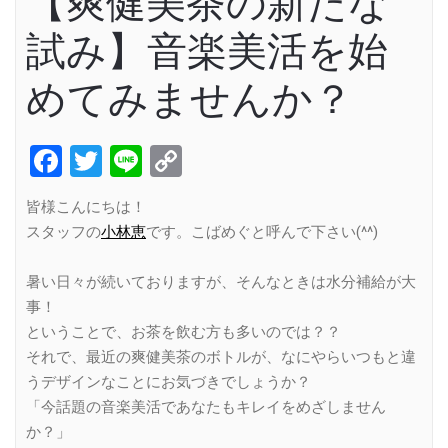
【爽健美茶の新たな
試み】音楽美活を始
めてみませんか？
Facebook
Twitter
Line
Copy
Link
皆様こんにちは！
スタッフの
小林恵
です。こばめぐと呼んで下さい(^^)
暑い日々が続いておりますが、そんなときは水分補給が大
事！
ということで、お茶を飲む方も多いのでは？？
それで、最近の爽健美茶のボトルが、なにやらいつもと違
うデザインなことにお気づきでしょうか？
「今話題の音楽美活であなたもキレイをめざしません
か？」