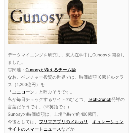
データマイニングを研究し、東大在学中にGunosyを開発し
ました。
◎関連：
Gunosyが考えるチーム論
なお、ベンチャー投資の世界では、時価総額10億ドルクラ
ス（1,200億円）を
「ユニコーン」
と呼ぶそうです。
私が毎日チェックするサイトのひとつ、
TechCrunch
発祥の
言葉だそうです。(※英語です）
Gunosyの時価総額は、上場当時で約400億円。
今後としては、
フリマアプリのメルカリ
、
キュレーション
サイトのスマートニュース
などか