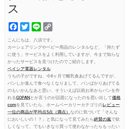
ス
Facebook
Twitter
Line
Copy
Link
こんにちは、八須です。
カーシェアリングやベビー用品のレンタルなど、「持たず
に使う」サービスをよく利用していますが、今まで知らな
かったサービスを見つけたのでご紹介します。
ベイシア電器レンタル
うちの子がですね、今8ヶ月で離乳食あげてるんですが、
パンしか進んで食べなくなりまして、パンばかりあげてる
のもいかんなあと思い、そういえば以前お米からパンを作
れる
GOPAN
とか言うのが話題になったのを思い出して
価格
com
を見ていたら、ホームベーカリーカテゴリの
レビュー
一位の商品が平均点5点（満点）
なのに気づいて「そんな
においしいの！？」と気になって見てみたら
絶賛の嵐
で欲
しくなって、でもいきなり買って使わなかったらもったい