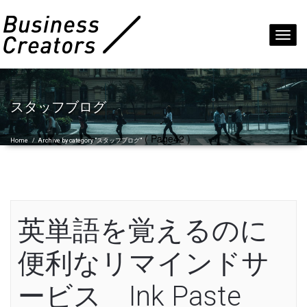
Toggl
navig
スタッフブログ
( Page42 )
Home
/
Archive by category "スタッフブログ"
英単語を覚えるのに
便利なリマインドサ
ービス Ink Paste