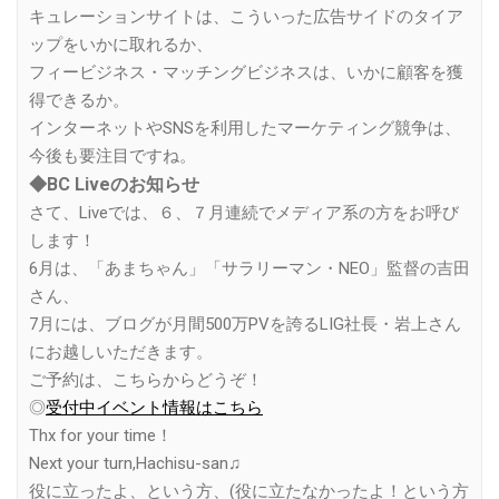
キュレーションサイトは、こういった広告サイドのタイア
ップをいかに取れるか、
フィービジネス・マッチングビジネスは、いかに顧客を獲
得できるか。
インターネットやSNSを利用したマーケティング競争は、
今後も要注目ですね。
◆BC Liveのお知らせ
さて、Liveでは、６、７月連続でメディア系の方をお呼び
します！
6月は、「あまちゃん」「サラリーマン・NEO」監督の吉田
さん、
7月には、ブログが月間500万PVを誇るLIG社長・岩上さん
にお越しいただきます。
ご予約は、こちらからどうぞ！
◎
受付中イベント情報はこちら
Thx for your time！
Next your turn,Hachisu-san♫
役に立ったよ、という方、(役に立たなかったよ！という方