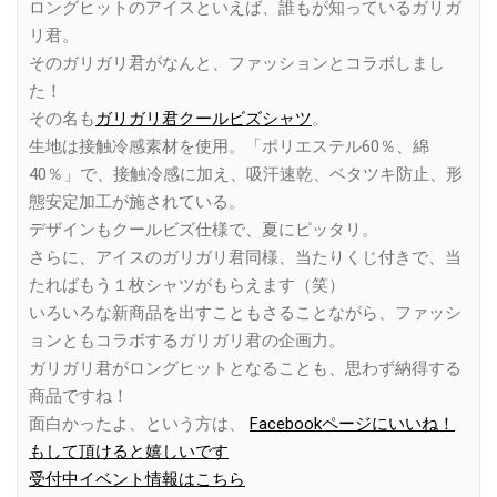
ロングヒットのアイスといえば、誰もが知っているガリガ
リ君。
そのガリガリ君がなんと、ファッションとコラボしまし
た！
その名も
ガリガリ君クールビズシャツ
。
生地は接触冷感素材を使用。「ポリエステル60％、綿
40％」で、接触冷感に加え、吸汗速乾、ベタツキ防止、形
態安定加工が施されている。
デザインもクールビズ仕様で、夏にピッタリ。
さらに、アイスのガリガリ君同様、当たりくじ付きで、当
たればもう１枚シャツがもらえます（笑）
いろいろな新商品を出すこともさることながら、ファッシ
ョンともコラボするガリガリ君の企画力。
ガリガリ君がロングヒットとなることも、思わず納得する
商品ですね！
面白かったよ、という方は、
Facebookページにいいね！
もして頂けると嬉しいです
受付中イベント情報はこちら