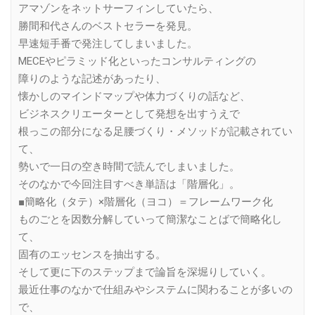
アマゾンをネットサーフィンしていたら、
勝間和代さんのベストセラーを発見。
早速短手番で発注してしまいました。
MECEやピラミッド化といったコンサルティングの
障りのような記述があったり、
懐かしのマインドマップや体力づくりの話など、
ビジネスクリエーターとして発想を出すうえで
根っこの部分になる足腰づくり・メソッドが記載されてい
て、
勢いで一日の空き時間で読んでしまいました。
そのなかで今回注目すべき単語は「階層化」。
■簡略化（タテ）×階層化（ヨコ）＝フレームワーク化
ものごとを因数分解していって簡潔なことばで簡略化し
て、
固有のエッセンスを抽出する。
そして更に下のステップまで論旨を深堀りしていく。
最近仕事のなかで仕組みやシステムに関わることが多いの
で、