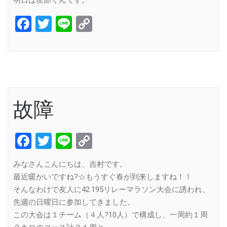
明日は友部くんです。
Facebook
Twitter
Line
Copy
Link
故障
Facebook
Twitter
Line
Copy
Link
みなさんこんにちは、吉村です。
最近暖かいですね?☆もうすぐ春が到来しますね！！
そんなわけで友人に42.195リレーマラソン大会に誘われ、
先週の日曜日に参加してきました。
この大会は１チーム（４人?10人）で構成し、一周約１周