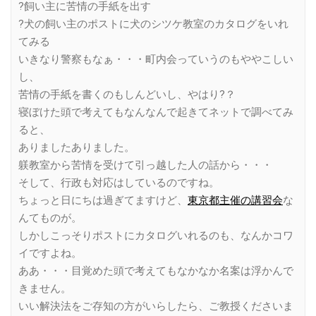
?飼い主に苦情の手紙を出す
?犬の飼い主のポストに犬のシツケ教室のカタログをいれ
てみる
いきなり警察もなぁ・・・町内会っていうのもややこしい
し、
苦情の手紙を書くのもしんどいし、やはり?？
寝ぼけた頭で考えてもなんなんで起きてネットで調べてみ
ると、
ありましたありました。
躾教室から苦情を受けて引っ越した人の話から・・・
そして、行政も対応はしているのですね。
ちょっと日にちは過ぎてますけど、
東京都主催の講習会
な
んてものが。
しかしこっそりポストにカタログいれるのも、なんかコワ
イですよね。
ああ・・・目覚めた頭で考えてもなかなか名案は浮かんで
きません。
いい解決法をご存知の方がいらしたら、ご教授くださいま