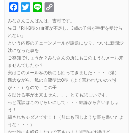
Facebook
Twitter
Line
Copy
Link
みなさんこんばんは、吉村です。
先日「RH-B型の血液が不足し、3歳の子供が手術を受けら
れない」
という内容のチェーンメールが話題になり、ついに新聞沙
汰になった事を
ご存知でしょうか？みなさんの所にもこのようなメール来
ませんでしたか？
実はこのメール私の所にも回ってきました・・・（爆）
残念ながら、私の血液型はO型（よく言われないのです
が・・）なので、この子
を助ける事が出来ません、、、とても悲しいです。
っと冗談はこのぐらいにして・・・結論から言いましょ
う！
騙されちゃダメです！！（前にも同じような事を書いたよ
うな・・・）
かつ誰にも転送しないで下さい！！※理由は後ほど