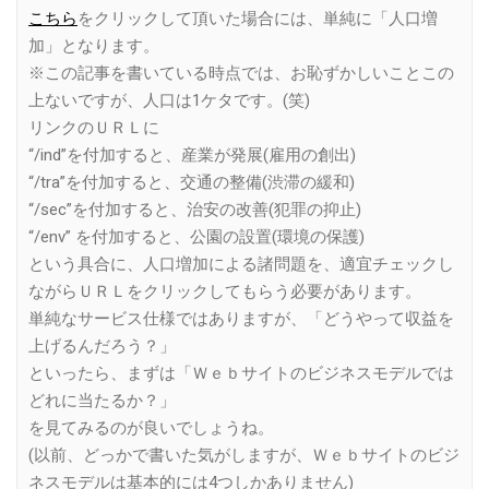
こちら
をクリックして頂いた場合には、単純に「人口増
加」となります。
※この記事を書いている時点では、お恥ずかしいことこの
上ないですが、人口は1ケタです。(笑)
リンクのＵＲＬに
“/ind”を付加すると、産業が発展(雇用の創出)
“/tra”を付加すると、交通の整備(渋滞の緩和)
“/sec”を付加すると、治安の改善(犯罪の抑止)
“/env” を付加すると、公園の設置(環境の保護)
という具合に、人口増加による諸問題を、適宜チェックし
ながらＵＲＬをクリックしてもらう必要があります。
単純なサービス仕様ではありますが、「どうやって収益を
上げるんだろう？」
といったら、まずは「Ｗｅｂサイトのビジネスモデルでは
どれに当たるか？」
を見てみるのが良いでしょうね。
(以前、どっかで書いた気がしますが、Ｗｅｂサイトのビジ
ネスモデルは基本的には4つしかありません)