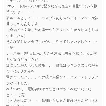
２キロのコース計２１周と
195メートルをタスキで繋ぎながら完走を目指すという趣
旨ですが・・・・
裏ルールとして・・・コスプレありｗパフォーマンス大歓
迎ってのもあります。
（会場では女装した看護士やらアフロやらがうじゃうじゃ
いましたｗ）
そんな楽しい大会でしたが。。やってしまいました・・・
（泣）
レース中、3周目にあたりから左膝に異変を感じ、まぁ何
とかなるだろう?っと
無理してがんばった結果、、、最後はカクカクにしながら
どうにかタスキを
繋ぎましたが。。。その後は余儀なくドクターストップが
かかりました。
友人いわく、電池切れそうなとロボットみたいだった
と・・（笑）
その後が大変で・・・無理した結果左膝はほとんど曲げる