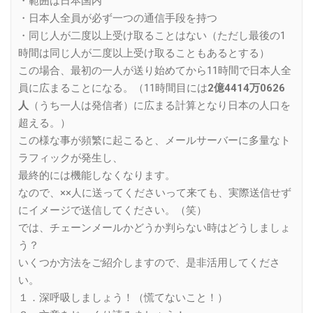
・範囲は日本国内
・日本人全員が必ず一つの通信手段を持つ
・同じ人が二度以上受け取ることはない（ただし最後の1
時間は同じ人が二度以上受け取ることもあるとする）
この場合、最初の一人が送り始めてから11時間で日本人全
員に広まることになる。（11時間目には
2億4414万0626
人
（うち一人は発信者）に広まる計算となり日本の人口を
超える。）
この様な事が頻繁に起こると、メールサーバーに多量なト
ラフィックが発生し、
最終的には機能しなくなります。
なので、××人に送ってくださいって来ても、実際送信せず
にイメージで送信してください。（笑）
では、チェーンメールかどうか判らない時はどうしましょ
う？
いくつか方法をご紹介しますので、是非活用してくださ
い。
１．深呼吸しましょう！（慌てないこと！）