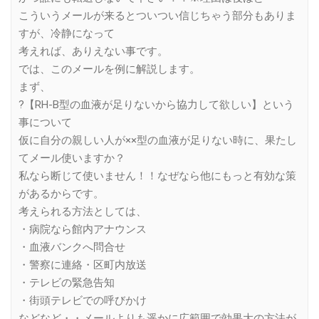
こういうメールが来るとついつい信じちゃう部分もありま
すが、冷静になって
考えれば、ありえない事です。
では、このメールを例に解説します。
まず、
?【RH-B型の血液が足りないから協力して欲しい】という
事について
仮に自分の親しい人が××型の血液が足りない時に、果たし
てメール使いますか？
私なら断じて使いません！！なぜなら他にもっと有効な策
があるからです。
考えられる方法としては、
・病院なら館内アナウンス
・血液バンクへ問合せ
・警察に連絡・区町内放送
・テレビの緊急告知
・街頭テレビでの呼びかけ
などなど・・メールよりも遥かに広範囲で効果大の方法が