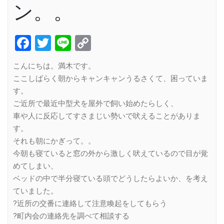
ン。。
Facebook
Twitter
Line
Copy
Link
こんにちは。満木です。
ここしばらく朝からキャンキャンうるさくて、困っていま
す。
ご近所で最近中型犬を屋外で飼い始めたらしく、
車や人に反応してすさまじい勢いで吠えることがありま
す。
それも朝にかぎって。。
今朝も寝ていると窓の外から激しく吠えているので目が覚
めてしまい、
ベッドの中で半分寝ている頭でどうしたらよいか、を考え
ていました。
?近所の交番に連絡して注意喚起をしてもらう
?町内会の連絡先を調べて相談する