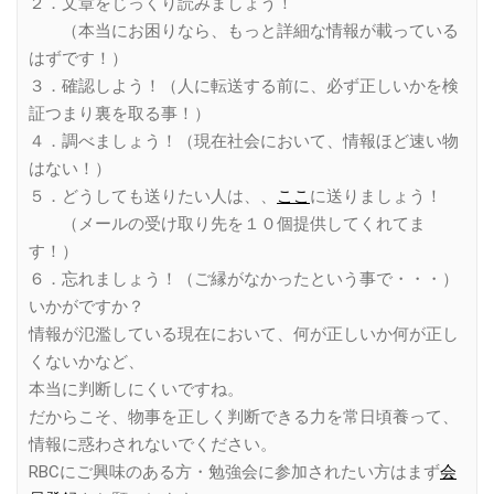
２．文章をじっくり読みましょう！
（本当にお困りなら、もっと詳細な情報が載っている
はずです！）
３．確認しよう！（人に転送する前に、必ず正しいかを検
証つまり裏を取る事！）
４．調べましょう！（現在社会において、情報ほど速い物
はない！）
５．どうしても送りたい人は、、
ここ
に送りましょう！
（メールの受け取り先を１０個提供してくれてま
す！）
６．忘れましょう！（ご縁がなかったという事で・・・）
いかがですか？
情報が氾濫している現在において、何が正しいか何が正し
くないかなど、
本当に判断しにくいですね。
だからこそ、物事を正しく判断できる力を常日頃養って、
情報に惑わされないでください。
RBCにご興味のある方・勉強会に参加されたい方はまず
会