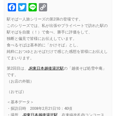
Facebook
Twitter
Line
Copy
Link
駅そば一人旅シリーズの第2弾の登場です。
このシリーズでは、私が出張やプライベートで訪れた駅の
駅そばを自腹（！）で食べ、勝手に評価をして、
独断と偏見で皆様にお伝えしています。
食べるそばは基本的に「かけそば」とし、
純粋におつゆとおそばだけで感じた感想を皆様にお伝えし
てまいります。
第2回目は、
JR東日本越後湯沢駅
の「越後そば処雪中庵」
です。
（お店の外観）
（おそば）
＜基本データ＞
・探訪日時 2008年2月21日10：40頃
・場所
JR東日本越後湯沢駅
在来線改札内コンコース