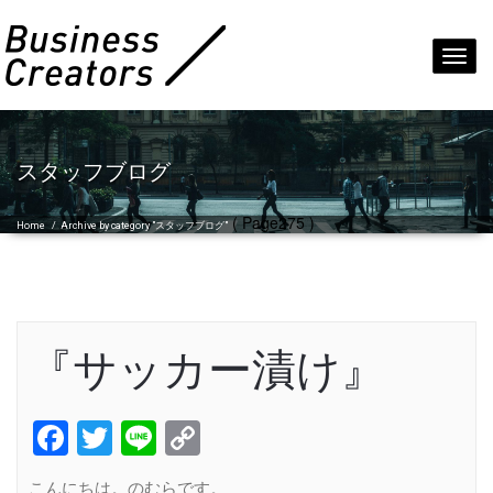
Toggl
navig
スタッフブログ
( Page275 )
Home
/
Archive by category "スタッフブログ"
『サッカー漬け』
Facebook
Twitter
Line
Copy
Link
こんにちは。のむらです。