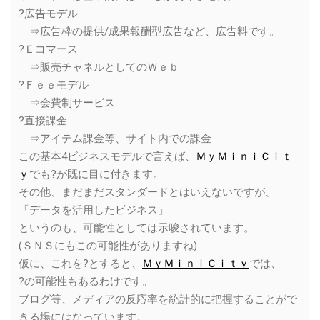
?広告モデル
⇒広告枠の提供/成果報酬型広告など、広告料です。
?Ｅコマース
⇒販売チャネルとしてのＷｅｂ
?Ｆｅｅモデル
⇒会費制サービス
?直接課金
⇒アイテム課金等、サイト内での課金
この基本4ビジネスモデルで言えば、
ＭｙＭｉｎｉＣｉｔ
ｙ
でも?が既に目に付きます。
その他、まだまだスタンダードとはいえないですが、
「データを活用したビジネス」
というのも、可能性としては示唆されています。
(ＳＮＳにもこの可能性がありますね)
仮に、これを?とすると、
ＭｙＭｉｎｉＣｉｔｙ
では、
?の可能性もあるわけです。
ブログ等、メディアの反応率を統計的に把握することがで
きる場にはなっています。