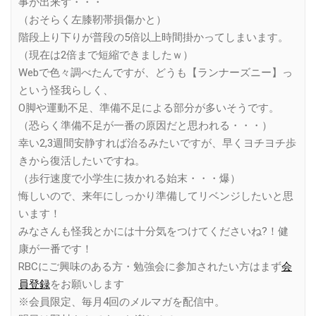
事が出来ず・・・
（おそらく左膝靭帯損傷かと）
階段上り下りが普段の5倍以上時間掛かってしまいます。
（現在は2倍まで短縮できましたｗ）
Webで色々調べたんですが、どうも【ランナーズニー】っ
という怪我らしく、
O脚や運動不足、準備不足による部分が多いそうです。
（恐らく準備不足が一番の原因だと思われる・・・）
幸い2,3週間安静すれば治るみたいですが、早くヨチヨチ歩
きから復活したいですね。
（歩行速度で小学生に抜かれる始末・・・爆）
悔しいので、来年にしっかり準備してリベンジしたいと思
います！
みなさんも怪我とかには十分気をつけてくださいね?！健
康が一番です！
RBCにご興味のある方・勉強会に参加されたい方はまず
会
員登録
をお願いします
※会員限定、毎月4回のメルマガを配信中。