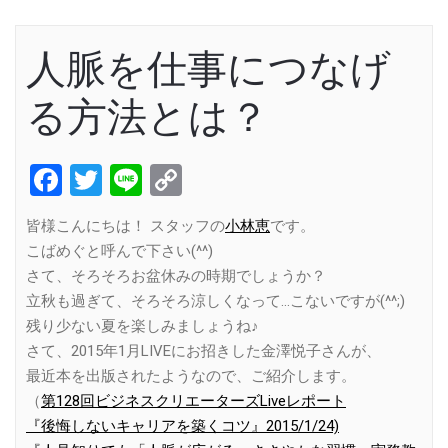
人脈を仕事につなげ
る方法とは？
Facebook
Twitter
Line
Copy
Link
皆様こんにちは！ スタッフの
小林恵
です。
こばめぐと呼んで下さい(^^)
さて、そろそろお盆休みの時期でしょうか？
立秋も過ぎて、そろそろ涼しくなって…こないですが(^^;)
残り少ない夏を楽しみましょうね♪
さて、2015年1月LIVEにお招きした金澤悦子さんが、
最近本を出版されたようなので、ご紹介します。
（
第128回ビジネスクリエーターズLiveレポート
『後悔しないキャリアを築くコツ』2015/1/24)