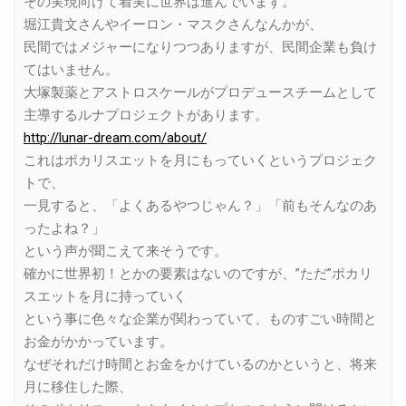
その実現向けて着実に世界は進んでいます。
堀江貴文さんやイーロン・マスクさんなんかが、
民間ではメジャーになりつつありますが、民間企業も負け
てはいません。
大塚製薬とアストロスケールがプロデュースチームとして
主導するルナプロジェクトがあります。
http://lunar-dream.com/about/
これはポカリスエットを月にもっていくというプロジェク
トで、
一見すると、「よくあるやつじゃん？」「前もそんなのあ
ったよね？」
という声が聞こえて来そうです。
確かに世界初！とかの要素はないのですが、”ただ”ポカリ
スエットを月に持っていく
という事に色々な企業が関わっていて、ものすごい時間と
お金がかかっています。
なぜそれだけ時間とお金をかけているのかというと、将来
月に移住した際、