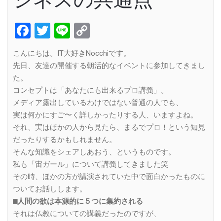
Facebook
Twitter
Line
Copy
Link
こんにちは。IT大好きNocchiです。
先日、友達の開催する朝活的なイベントに参加してきまし
た。
コンセプトは「あなたにも出来るプロ講義」。
メディア露出しているわけではない普通の人でも、
実は何かにすご〜く詳しかったりする人、いますよね。
それ、実はほかの人から見たら、まるでプロ！という知見
だったりするかもしれません。
そんな知識をシェアしあおう、というものです。
私も「宙ガール」について講義してきました笑
その時、ほかの方が講演されていた中で面白かったものに
ついてお話しします。
⬛︎人間の欲は本源的に５つに集約される
それは仏教についての講義だったのですが、