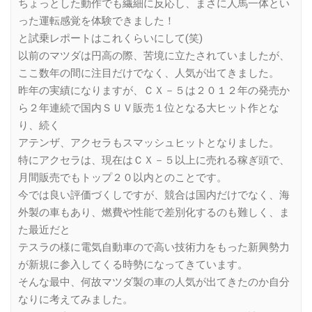
ちょっとした動作でも繊細に反応し、まさに人馬一体とい
った運転感覚を体験できました！
と試乗レポートはこれくらいにして(笑)
以前のマツダは円高の際、苦境に立たされていましたが、
ここ数年の間に注目だけでなく、人気が出てきました。
昨年の実績になりますが、ＣＸ－５は２０１２年の発売か
ら２年連続で国内ＳＵＶ販売１位となる大ヒット作とな
り、続く
アテンザ、アクセラもスマッシュヒットとなりました。
特にアクセラは、現在はＣＸ－５以上に売れる稼ぎ頭で、
月間販売でもトップ２０以内とのことです。
今では良い評価づくしですが、競合は国内だけでなく、海
外製の車もあり、燃費や性能で差別化するのも難しく、ま
た最近だと
テスラの様に電気自動車ので高い技術力をもった新興勢力
が新規に参入してくる時勢になってきています。
そんな最中、何故マツダ製の車の人気が出てきたのか自分
なりに考えてみました。