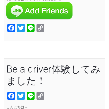
Facebook
Twitter
Line
Copy
Link
Be a driver体験してみ
ました！
Facebook
Twitter
Line
Copy
Link
こんにちは～