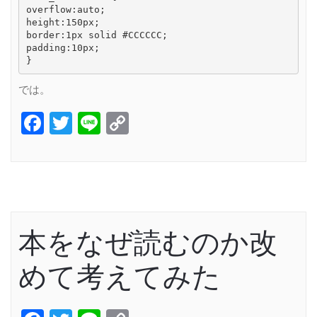
overflow:auto;

height:150px;

border:1px solid #CCCCCC;

padding:10px;

}
では。
Facebook
Twitter
Line
Copy
Link
本をなぜ読むのか改
めて考えてみた