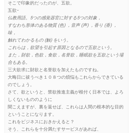
そこで印象的だったのが、五欲。
五欲−
仏教用語。5つの感覚器官に対する5つの対象，
すなわち形体のある物質 (色) ，音声 (声) ，香り (香) ，
味，
触れてわかるもの (触) をいう。
これらは，欲望を引起す原因となるので五欲という。
また，財欲，色欲，食欲，名誉欲，睡眠欲を五欲という場
合もある。
三大欲求に財欲と名誉欲を加えたものですね。
大晦日に祓うべき１０８つの煩悩もこれらからできている
のでしょう。
さて、欲というと、禁欲推進主義が根付く日本では、よろ
しくないもののように
聞こえますが、裏を返せば、これらは人間の根本的な目的
ということになります。
これをビジネスにおきかえると？
そう、これらを十分満たすサービスがあれば、