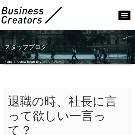
Toggl
navig
スタッフブログ
( Page36 )
Home
/
Archive by category "スタッフブログ"
退職の時、社長に言
って欲しい一言っ
て？