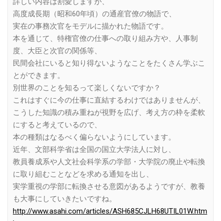
詳しい内容は割愛しますが、
高度成長期（昭和60年頃）の通産官僚の物語で、
実在の事務次官をモデルに描かれた物語です。
本を通じて、特権官僚の仕事への取り組み方や、人事制
度、大臣と次官の関係等、
民間会社にいると知り得ないようなことをたくさん学ぶこ
とができます。
別世界のことを知るって楽しくないですか？
これはすぐに今の仕事に直結するわけではありませんが、
こうした知識の積み重ねが視野を広げ、考え方の枠を柔軟
にすると考えているので、
本の種類はなるべく偏らないようにしています。
近年、文部科学省は全国の国立大学法人に対し、
教員養成系や人文社会科学系の学部・大学院の廃止や転換
に取り組むことなどを求める通知を出し、
実学重視の学部に転換させる意図があるようですが、教養
も大事にしていきたいですね。
http://www.asahi.com/articles/ASH685CJLH68UTIL01W.htm