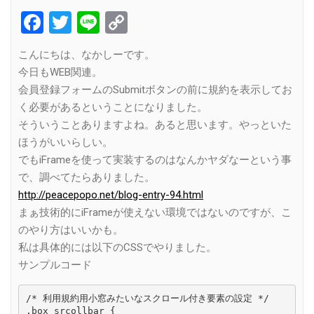
Facebook
Twitter
Line
Copy
Link
こんにちは、なかしーです。
今日もWEB関連。
会員登録フォームのSubmitボタンの前に規約を表示してお
く必要があるということになりました。
そういうことありますよね。あると思います。やっといた
ほうがいいらしい。
でもiFrameを使って実装するのはなんかヤダなーという事
で、調べてたらありました。
http://peacepopo.net/blog-entry-94.html
まぁ技術的にiFrameが使えない環境ではないのですが、こ
のやり方はいいかも。
私は具体的には以下のCSSでやりました。
サンプルコード
/* 利用規約用小窓みたいなスクロール付き要素の設定 */

.box_srcollbar {
