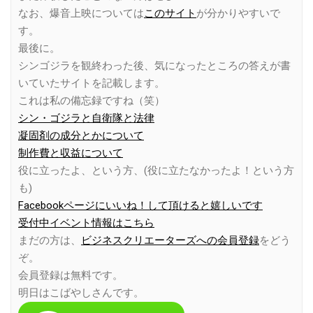
なお、爆音上映については
このサイト
が分かりやすいで
す。
最後に。
シンゴジラを観終わった後、気になったところの答えが書
いていたサイトを記載します。
これは私の備忘録ですね（笑）
シン・ゴジラと自衛隊と法律
凝固剤の成分とかについて
制作費と収益について
役に立ったよ、という方、(役に立たなかったよ！という方
も)
Facebookページにいいね！して頂けると嬉しいです
受付中イベント情報はこちら
まだの方は、
ビジネスクリエーターズへの会員登録
をどう
ぞ。
会員登録は無料です。
明日はこばやしさんです。