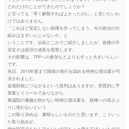
どれだけのことができたのでしょうか？
と言っても「早く解散すればよかったのに」と言いたいわ
けではありません。
「これほど安定しない政権を作ってしまう、今の政治の仕
組みはまずいんじゃないか」と
いうことです。以前どこかでご紹介しましたが、政権の不
安定さは経済の成長を阻害します。
その影響は、TPPへの参加などよりもずっと大きいらしい
です。
先日、2015年度まで国債の発行を認める特例公債法案が可
決されました。
放漫財政につながるという批判はありますが、実質的に予
算案とイコールでありながら
衆議院の優越が効かない特例公債法案を、政権への揺さぶ
りに使わないという
この取り決めは、素晴らしいものだと思います。こういっ
た取り組みが、
紳士協定でもなんでもいいのでもっと増えてほしいもので