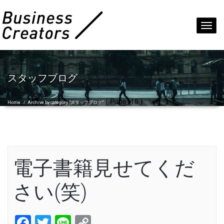
Toggl
navig
スタッフブログ
( Page116 )
Home
/
Archive by category "スタッフブログ"
電子書籍見せてくだ
さい(笑)
Facebook
Twitter
Line
Copy