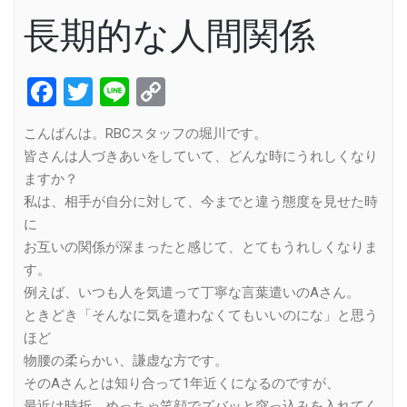
長期的な人間関係
Facebook
Twitter
Line
Copy
Link
こんばんは。RBCスタッフの堀川です。
皆さんは人づきあいをしていて、どんな時にうれしくなり
ますか？
私は、相手が自分に対して、今までと違う態度を見せた時
に
お互いの関係が深まったと感じて、とてもうれしくなりま
す。
例えば、いつも人を気遣って丁寧な言葉遣いのAさん。
ときどき「そんなに気を遣わなくてもいいのにな」と思う
ほど
物腰の柔らかい、謙虚な方です。
そのAさんとは知り合って1年近くになるのですが、
最近は時折、めっちゃ笑顔でズバッと突っ込みを入れてく