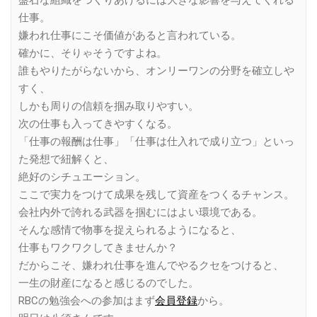
盤石な組織をつくりあげるには大きな影響を与えてくれる
仕事。
嫌われ仕事にこそ価値があると言われている。
確かに、そりゃそうですよね。
誰もやりたがらないから、オンリーワンの分野を確立しや
すく、
しかも周りの信頼を掴み取りやすい。
次の仕事も入ってきやすくなる。
「仕事の報酬は仕事」「仕事は仕入れで成り立つ」といっ
た発想で紐解くと、
絶好のシチュエーション。
ここで実力をつけて成果を残して資産をつくるチャンス。
会社内外で誇れる武器を掴むにはよい環境である。
そんな感情で物事を捉えられるようになると、
仕事もワクワクしてきませんか？
だからこそ、嫌われ仕事を進んでやるクセをつけると、
一生の財産になると感じるのでした。
RBCの勉強会への参加はまず
会員登録
から。