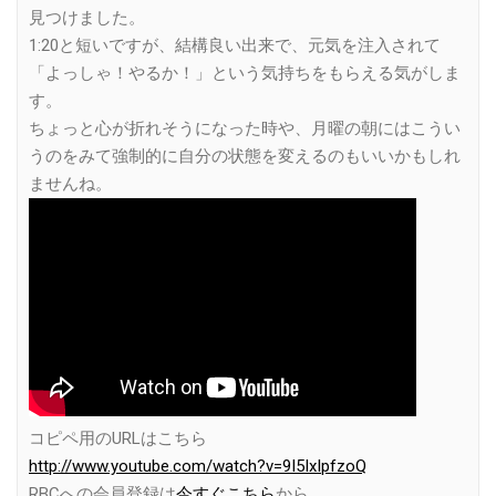
見つけました。
1:20と短いですが、結構良い出来で、元気を注入されて
「よっしゃ！やるか！」という気持ちをもらえる気がしま
す。
ちょっと心が折れそうになった時や、月曜の朝にはこうい
うのをみて強制的に自分の状態を変えるのもいいかもしれ
ませんね。
コピペ用のURLはこちら
http://www.youtube.com/watch?v=9I5IxIpfzoQ
RBCへの会員登録は
今すぐこちら
から