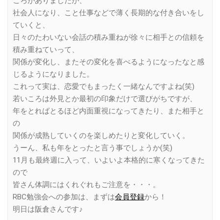
ころがありましたが、
社会人になり、こと仕事などで薄く長期的な付き合いをし
ていくと、
日々のたわいない会話の積み重ねが徐々に相手との信頼を
積み重ねていって、
関係が変化し、またその変化を喜べるようになったなと感
じるようになりました。
これって実は、恋愛でもまったく一緒なんですよね(笑)
若いころは外見とか最初の印象だけで選びがちですが、
年をとればとるほど内面重視になってきたり、また相手と
の
関係が成熟していくのを楽しめたりと変化していく。
うーん、私も年をとったと言う事でしょうか(笑)
11月も最終週に入って、いよいよ本格的に寒くなってきた
ので
皆さん体調にはくれぐれもご注意を・・・。
RBC勉強会への参加は、まずは
会員登録
から！
明日は阪倉さんです♪