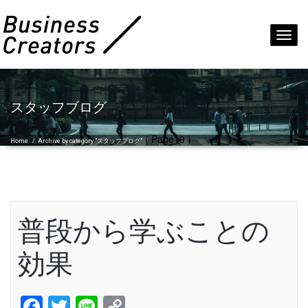
Toggl
navig
スタッフブログ
( Page19 )
Home
/
Archive by category "スタッフブログ"
普段から学ぶことの
効果
Facebook
Twitter
Line
Copy