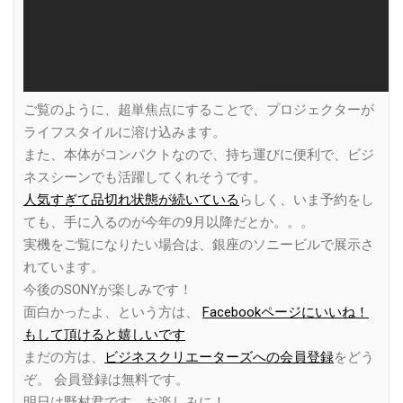
ご覧のように、超単焦点にすることで、プロジェクターが
ライフスタイルに溶け込みます。
また、本体がコンパクトなので、持ち運びに便利で、ビジ
ネスシーンでも活躍してくれそうです。
人気すぎて品切れ状態が続いている
らしく、いま予約をし
ても、手に入るのが今年の9月以降だとか。。。
実機をご覧になりたい場合は、銀座のソニービルで展示さ
れています。
今後のSONYが楽しみです！
面白かったよ、という方は、
Facebookページにいいね！
もして頂けると嬉しいです
まだの方は、
ビジネスクリエーターズへの会員登録
をどう
ぞ。 会員登録は無料です。
明日は野村君です。お楽しみに！