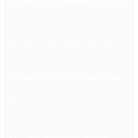
【ゴールデンボンバー】鬼龍院翔のエイプリルフール
エイプリルフールのルールにTLがざわついてるｗ
エイプリルフールにワクテカしまくる人たちが面白い
ｗ
エイプリルフールに告白した人たちの結末ｗ