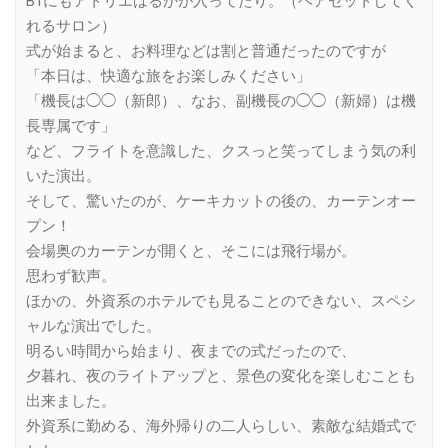
B1にもアトリエはるかが入ってたり。（ヘアセットしてく
れるサロン）
式が始まると、お料理などは割と普通だったのですが
「本日は、快適な旅をお楽しみください」
「機長は◯◯（新郎）、なお、副機長の◯◯（新婦）は機
長専属です」
など、フライトを意識した、クスっと笑ってしまう気の利
いた演出。
そして、驚いたのが、ケーキカットの後の、カーテンオー
プン！
会場奥のカーテンが開くと、そこには飛行場が。
思わず歓声。
ほかの、外資系のホテルでも見ることのできない、スペシ
ャルな演出でした。
明るい時間から始まり、夜までの式だったので、
夕暮れ、夜のライトアップと、景色の変化を楽しむことも
出来ました。
外資系に勤める、海外帰りの二人らしい、素敵な結婚式で