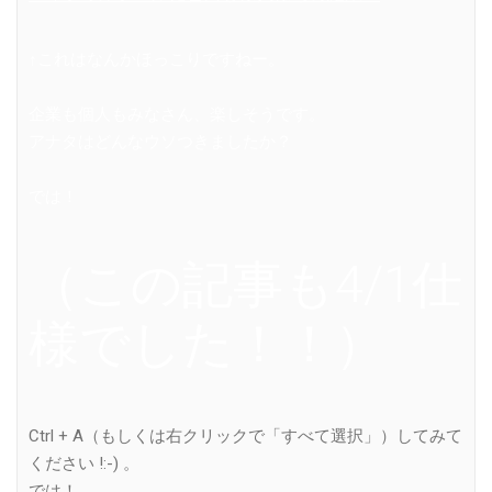
↑これはなんかほっこりですねー。
企業も個人もみなさん、楽しそうです。
アナタはどんなウソつきましたか？
では！
（この記事も4/1仕
様でした！！）
Ctrl + A（もしくは右クリックで「すべて選択」）してみて
ください !:-) 。
では！