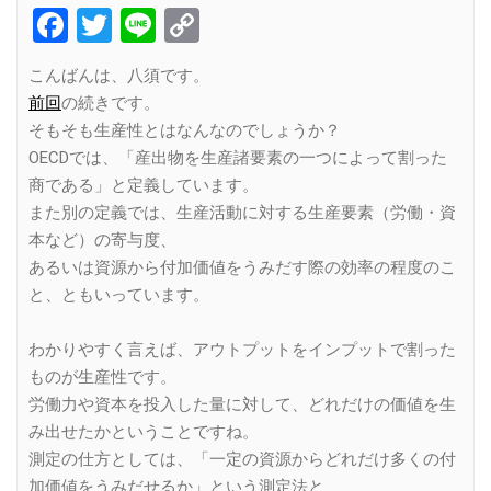
Facebook
Twitter
Line
Copy
Link
こんばんは、八須です。
前回
の続きです。
そもそも生産性とはなんなのでしょうか？
OECDでは、「産出物を生産諸要素の一つによって割った
商である」と定義しています。
また別の定義では、生産活動に対する生産要素（労働・資
本など）の寄与度、
あるいは資源から付加価値をうみだす際の効率の程度のこ
と、ともいっています。
わかりやすく言えば、アウトプットをインプットで割った
ものが生産性です。
労働力や資本を投入した量に対して、どれだけの価値を生
み出せたかということですね。
測定の仕方としては、「一定の資源からどれだけ多くの付
加価値をうみだせるか」という測定法と