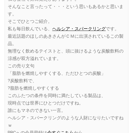
そんなこと言ったって・・・という思いもあるかと思いま
す。
そこでひとつご紹介。
私も毎日飲んでいる、
ヘルシア・スパークリング
です。
最近話題のほしのあきさんがＣＭに出演されているこの製
品。
無理なく飲めるテイストと、頭に抜けるような炭酸飲料の
涼感が双方溢れています。
この売り文句
「脂肪を燃焼しやすくする、ただひとつの炭酸」
?炭酸飲料で、
?脂肪を燃焼しやすくする
このふたつの条件を同時に満たしている製品は、
現時点では世界にひとつだけですね。
誰にもマネのできない一言。
ヘルシア・スパークリングのような人財になりたいですね
ｗ
RBCへの会員登録は
今すぐこちら
から