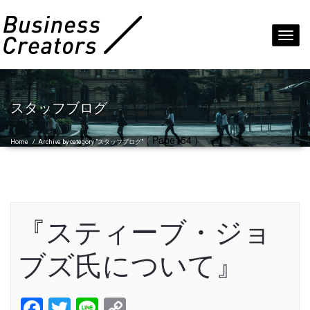
Toggl
navig
スタッフブログ
( Page154 )
Home
/
Archive by category "スタッフブログ"
『スティーブ・ジョ
ブズ氏について』
Facebook
Twitter
Line
Copy