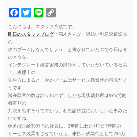
Facebook
Twitter
Line
Copy
Link
こんにちは。スタッフ八須です。
昨日のスタッフブログ
で満木さんが、過払い利息返還請求
の
次のブームはなんでしょう、と書かれていたので今日はそ
のネタを。
インテグレート経営実務の講師をしていただいている社労
士、税理士の
先生方によると、次のブームはサービス残業代の請求だそ
うです。
潜在顧客の数は計り知れず、しかも現状裁判所は99%労働
者寄りの
判決を出すそうですから、利息請求並においしい仕事みた
いですね。
例えば月給30万円の社員に、2年間にわたり1日1時間の
サービス残業をさせていたら、未払い残業代として236万