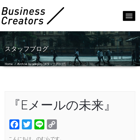
Toggl
navig
スタッフブログ
( Page190 )
Home
/
Archive by category "スタッフブログ"
『Eメールの未来』
Facebook
Twitter
Line
Copy
Link
こんにちは。のむらです。