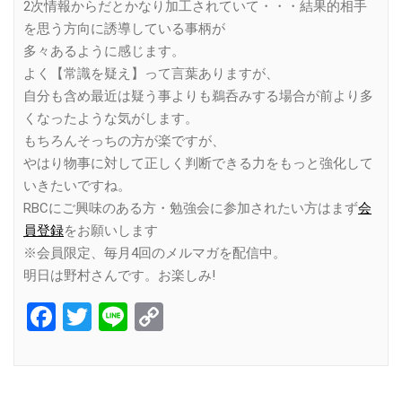
2次情報からだとかなり加工されていて・・・結果的相手
を思う方向に誘導している事柄が
多々あるように感じます。
よく【常識を疑え】って言葉ありますが、
自分も含め最近は疑う事よりも鵜呑みする場合が前より多
くなったような気がします。
もちろんそっちの方が楽ですが、
やはり物事に対して正しく判断できる力をもっと強化して
いきたいですね。
RBCにご興味のある方・勉強会に参加されたい方はまず
会
員登録
をお願いします
※会員限定、毎月4回のメルマガを配信中。
明日は野村さんです。お楽しみ!
Facebook
Twitter
Line
Copy
Link