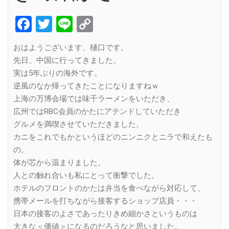
Facebook
Twitter
Line
Copy
Link
おはようございます、樋口です。
先日、中国に行ってきました。
実は5年ぶりの海外です。
逆風のなか帰ってきたことになりますねｗ
上海の万博会場では味千ラーメンをいただき、
広州ではRBC会員のかたにアテンドしていただき
グルメを満喫させていただきました。
カニをこれでもかというほどのニンニクとニラで和えたも
の。
体が芯から温まりました。
人との触れ合いも私にとって衝撃でした。
ホテルのフロントのかたは弁当を食べながら対応して、
携帯メールを打ちながら接客するショップ店員・・・
日本の接客のよさであったりきめ細かさというものは
大きな＜価値＞になるのだろうなと思いました。