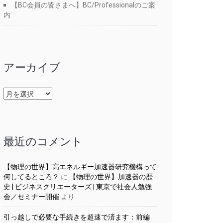
【BC会員の皆さまへ】BC/Professionalのご案
内
アーカイブ
ア
ー
カ
イ
ブ
最近のコメント
【物理の世界】高エネルギー加速器研究機構って
何してるところ？
に
【物理の世界】加速器の歴
史 | ビジネスクリエーターズ | 東京で社会人勉強
会／セミナー開催
より
引っ越しで必要な手続きを超速で済ます：前編