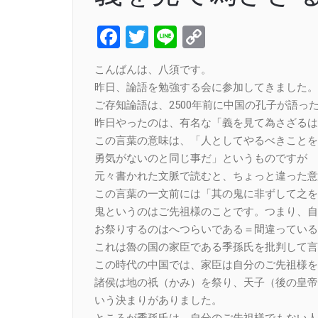
Facebook
Twitter
Line
Copy
Link
こんばんは、八須です。
昨日、論語を勉強する会に参加してきました。
ご存知論語は、2500年前に中国の孔子が語っ
昨日やったのは、有名な「義を見て為さざるは
この言葉の意味は、「人としてやるべきことを
勇気がないのと同じ事だ」というものですが
元々書かれた文脈で読むと、ちょっと違った意
この言葉の一文前には「其の鬼に非ずして之を
鬼というのはご先祖様のことです。つまり、自
お祭りするのはへつらいである＝間違っている
これは魯の国の家臣である季孫氏を批判して言
この時代の中国では、家臣は自分のご先祖様を
諸侯は地の祇（かみ）を祭り、天子（後の皇帝
いう決まりがありました。
ところが季孫氏は、自分のご先祖様でもない人