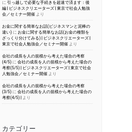
に
引っ越しで必要な手続きを超速で済ます：後
編 | ビジネスクリエーターズ | 東京で社会人勉強
会／セミナー開催
より
お金に関する簡単なお話(ビジネスマンと泥棒の
違い)
に
お金に関する簡単なお話(お金の種類を
ざっくり分けてみる) | ビジネスクリエーターズ |
東京で社会人勉強会／セミナー開催
より
会社の成長を人の規模から考えた場合の考察
(4/5)
に
会社の成長を人の規模から考えた場合の
考察(5/5) | ビジネスクリエーターズ | 東京で社会
人勉強会／セミナー開催
より
会社の成長を人の規模から考えた場合の考察
(3/5)
に
会社の成長を人の規模から考えた場合の
考察(4/5) |
より
カテゴリー