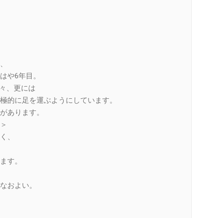
、
はや6年目。
方々、更には
極的に足を運ぶようにしています。
があります。
＞
く、
ます。
なおよい。