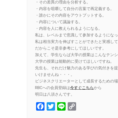
・その差異の理由を分析する。
・内容を咀嚼して自分の言葉で再定義する。
・誰かにその内容をアウトプットする。
・内容について議論する。
・内容を人に教えられるようになる。
私は、レベルまで意識して参加するようになっ
私は相当実力を伸ばすことができたと実感して
だからこそ是非参考にしてほしいです。
加えて、学生ならば大学の授業はこんなテンシ
大学の授業は能動的に受けてほしいですね。
先生も、それだけ魅力のある学びの気付きを提
いけませんね・・・。
ビジネスクリエーターとして成長するための場
RBCへの会員登録は
今すぐこちら
から
明日は八須さんです。
Facebook
Twitter
Line
Copy
Link