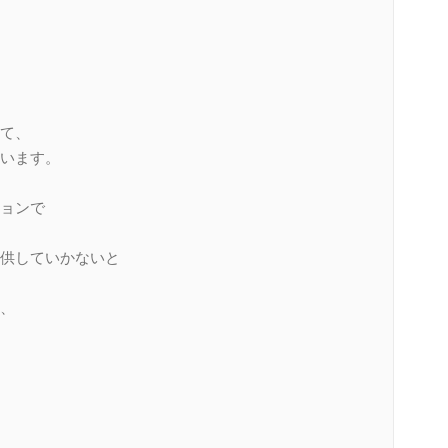
て、
います。
ョンで
供していかないと
、