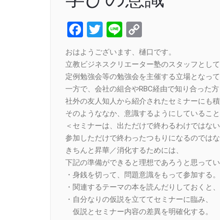
Facebook
Twitter
Line
Copy
Link
おはようございます、樋口です。
立教ビジネスクリエーター塾のスタッフとして
定例勉強会等の勉強会を主催する立場となって
一方で、会社の組合やRBC経由で知り合った
社外の友人知人から紹介されたセミナーにも積
そのようななか、意識するようにしていること
＜セミナーは、出ただけで終わるわけではない
参加しただけで終わったつもりになるのではな
きちんと昇華／消化するためには、
下記の準備ができると理想であろうと思ってい
・身銭を切って、問題意識をもって参加する。
・関連するテーマの本を読んだりしておくと、
・自分なりの仮説を立ててセミナーに臨み、
仮説とセミナー内容の差異を明確化する。