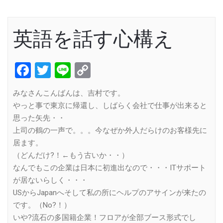
英語を話す心構え
Facebook
Twitter
Line
Copy
Link
みなさんこんばんは、吉村です。
やっと事で東京に帰還し、しばらく会社で仕事が出来ると
思った矢先・・
上司の鶴の一声で。。。今なぜか外人だらけのお客様先に
居ます。
（どんだけ?！←もう古いか・・）
なんでもこの企業は日本に初進出なので・・・ITサポート
が居ないらしく・・・
USからJapanへそして私の所にヘルプのアサインが来たの
です。（No?！）
いや?流石の多国籍企業！フロアが全部ブース形式でし