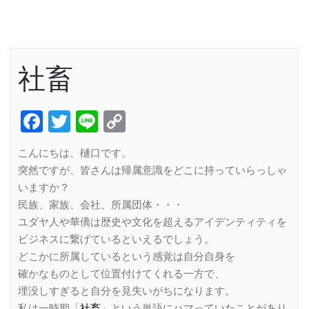
社畜
Facebook
Twitter
Line
Copy
Link
こんにちは、樋口です。
突然ですが、皆さんは帰属意識をどこに持っていらっしゃ
いますか？
民族、家族、会社、所属団体・・・
ユダヤ人や華僑は歴史や文化を超えるアイデンティティを
ビジネスに繋げているといえるでしょう。
どこかに所属しているという感覚は自分自身を
確かなものとして位置付けてくれる一方で、
埋没しすぎると自分を見失いがちになります。
私は一時期「
社畜
」という単語にハマっていたことがあり