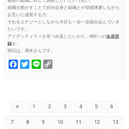
複数の組織に対して貢献したいという想い、
組織を動かすことで自分自身と組織とが切磋琢磨しながら
お互いに成長する力、
それをエナジーとしながら今日も一歩一歩踏み込んでいき
たいです。
アイデンティティを見つめ直したいかた、RBCへの
会員登
録
を。
明日は、満木さんです。
Facebook
Twitter
Line
Copy
Link
1
2
3
4
5
6
7
8
9
10
11
12
13