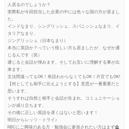
人居るのでしょうか？
実際私が今回担当した企業の中には色々な国の方が居まし
た。
インドなまり、シングリッシュ、スパニッシュなまり、イ
タリアなまり、
ジングリッシュ（日本なまり）
本当に英語か？っていう怪しい方も居ましたが、なぜか通
じるんです（笑）
通じると会話が弾みます、そしてお互いに理解する事が出
来ます。
文法間違ってもOK！単語わからなくてもOK！片言でもOK!
【何としても相手に伝えようとする】意思が一番重要だと
思います。
そうすれば自然と相手と会話が生まれ、コミュニケーショ
ンが成り立ちます。
その後に正しい英語を遅くはないと思います！
明日からレッツ・トライ♪
RBCにご興味のある方・勉強会に参加されたい方はまず
会