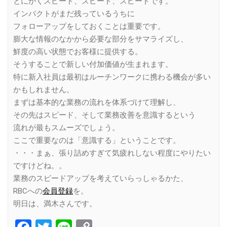
とにかくスピード、スピード、スピードです。
インパクトがまだ残っているうちに
フォローアップをしておくことは重要です。
膨大な情報のなかから必要な部分をサマライズし、
鮮度の高い状態でお客様に提供する。
そうすることで新しい付加価値が生まれます。
特に新入社員は最初はルーチンワークに携わる機会が多い
かもしれません。
まずは基本的な業務の流れを体系づけて理解し、
その先はスピード、そして業務改善を意識するという
流れが最もスムーズでしょう。
ここで重要なのは「意識する」ということです。
・・・まぁ、張り詰めすぎて気疲れしない程度にやりたい
ですけどね。。
業務のスピードアップを考えていらっしゃるかた、
RBCへの
会員登録
を。
明日は、満木さんです。