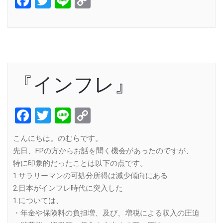
Facebook
Twitter
Line
Copy
Link
『インフレ』
Facebook
Twitter
Line
Copy
Link
こんにちは。のむらです。
先日、FPの方からお話を聞く機会があったのですが、
特に印象的だったことは以下の点です。
1.サラリーマンの可処分所得は減少傾向にある
2.日本がインフレ時代に突入した
1.については、
・年金や保険料の負担増、及び、増税による収入の圧迫