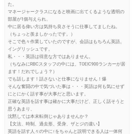
た。
マネージャークラスになると映画に出てくるような透明の
部屋が1個与えられ、
中に居る偉い方は気持ち良さそうに仕事してましたね。
（ちょっと羨ましかったです。）
そこで色々作業していたのですが、会話はもちろん英語。
イングリッシュです。
私・・・英語は得意な方ではありません。
（ちなみにRBCスタッフの中には、TOEIC900ランカーが居
ます！だれでしょう？）
でも話します！話さないと仕事になりません！爆
そんな奮闘の中で気づいた事は・・・英語は何も気にせず
にとにかく話す事が大事だと思います。
正確な英語を話す事は確かに大事だけど、正しく話そうと
思うあまり、
沈黙しては本末転倒じゃありませんか？
【文法、時制、過去形、受身、ザとジの違い】
英語を話す人々の中に↑をちゃんと説明できる人は一体何