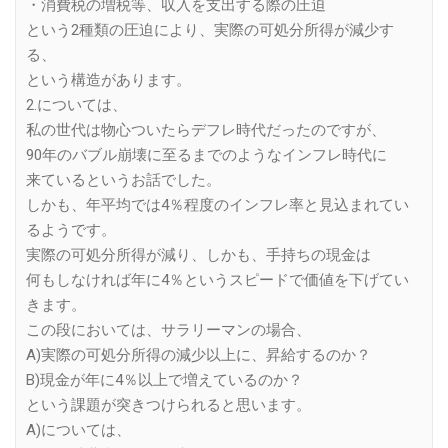
・消費税の増税等、収入を支出する際の圧迫
という2種類の圧迫により、実際の可処分所得が減少す
る、
という構造があります。
2.については、
私の世代は物心ついたらデフレ時代だったのですが、
90年のバブル崩壊に至るまでのようなインフレ時代に
来ているというお話でした。
しかも、年平均では4％程度のインフレ率と見込まれてい
るようです。
実際の可処分所得が減り、しかも、手持ちの現金は
何もしなければ年に4％というスピードで価値を下げてい
きます。
この段においては、サラリーマンの場合、
A)実際の可処分所得の減少以上に、昇給するのか？
B)現金が年に4％以上で増えているのか？
という課題が突きつけられると思います。
A)については、