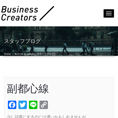
Toggl
navig
スタッフブログ
( Page264 )
Home
/
Archive by category "スタッフブログ"
副都心線
Facebook
Twitter
Line
Copy
Link
少し話題にするのには遅いかもしれませんが、