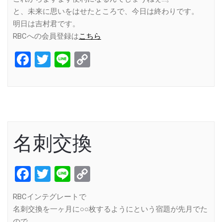
と、未来に思いをはせたところで、今日は終わりです。
明日は吉村君です。
RBCへの会員登録は
こちら
Facebook
Twitter
Line
Copy
Link
名刺交換
Facebook
Twitter
Line
Copy
Link
RBCインテグレートで
名刺交換を一ヶ月に○○枚するようにという宿題が先月でた
ので、