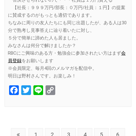
否決させられないので・・・社員は１万円貰える
【社長：９９９万円/部長：０万円/社員：１円】の提案
に賛成するのがもっとも適切であります。
ちなみに周りの友人たちにも同じ出題したが、ある人は30
分で熟考し見事答えに辿り着いたに対し、
５分で簡単に諦めた人も居ました。
みなさんは何分で解けましたか？
RBCにご興味のある方・勉強会に参加されたい方はまず
会
員登録
をお願いします
※会員限定、毎月4回のメルマガを配信中。
明日は野村さんです。お楽しみ！
Facebook
Twitter
Line
Copy
Link
1
2
3
4
5
6