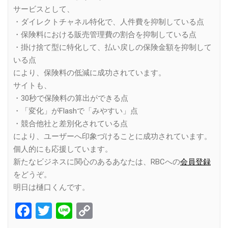
サービスとして、
・ダイレクトチャネル特化で、人件費を抑制している点
・保険料における販売管理費の割合を抑制している点
・掛け捨て型に特化して、払い戻しの保険金額を抑制して
いる点
により、保険料の低減に成功されています。
サイトも、
・30秒で保険料の算出ができる点
・「変化」がFlashで「みやすい」点
・競合他社と差別化されている点
により、ユーザーへ印象づけることに成功されています。
個人的にも応援しています。
新たなビジネスに関心のあるあなたは、RBCへの
会員登録
をどうぞ。
明日は樋口くんです。
Facebook
Twitter
Line
Copy
Link