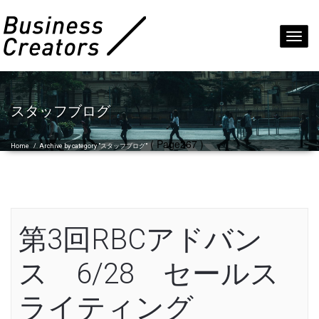
Toggl
navig
スタッフブログ
( Page267 )
Home
/
Archive by category "スタッフブログ"
第3回RBCアドバン
ス 6/28 セールス
ライティング