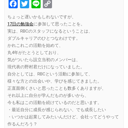
Facebook
Twitter
Line
Copy
Link
ちょっと遅いかもしれないですが、
17日の勉強会
に参加して思ったことを。
実は、RBCのスタッフになるということは、
ダブルキャリアのひとつなわけです。
かれこれこの活動を始めて、
丸4年がたとうとしており、
気がついたら設立当初のメンバーは、
現代表の野村君だけになっていました。
自分としては、RBCという活動に参加して、
様々な方との出会いや、学びを感じてきました。
正直面倒くさいと思ったことも数多くありますが、
それ以上に自分が学んだものが多いから、
今も私はこの活動を続けているのだと思います。
・最近自分に成長が感じられない、でも成長したい
・いつかは起業してみたいんだけど、会社ってどうやって
作るんだろう？