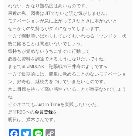
れない。かなり難易度は高いものです。
最近の私、図書はJITでないと読む気がしません。
モチベーションが急に上がってきたときに本がないと
せっかくの気持ちがダメになってしまいます。
一方で衝動買いばかりしていてもいわゆる「ツンドク」状
態に陥ることは間違いないでしょう。
気持ちが覚めないうちにすぐに行動して
必要な資料を調達できるようになりたいですね。
まるでSLUMDUNK 翔陽戦の三井寿のようですｗ
一方で長期的には、簡単に覚めることのないモチベーショ
ン、好奇心、継続力をつけていきたいものです。
常に目標を持って高い感性でいることが重要なのでしょう
ね。
ビジネスでもJust In Timeを実践したいかた、
是非RBCへの
会員登録
を。
明日は、満木さんです。
Facebook
Twitter
Line
Copy