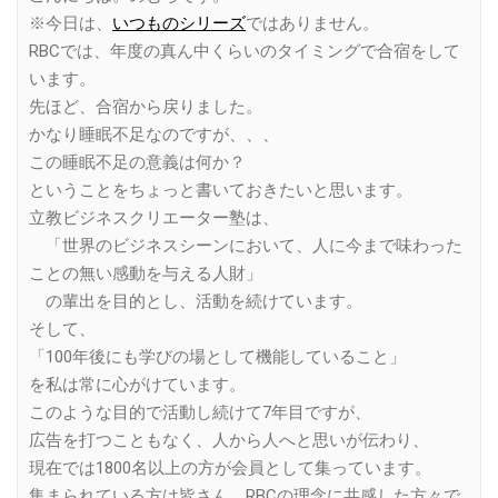
※今日は、
いつものシリーズ
ではありません。
RBCでは、年度の真ん中くらいのタイミングで合宿をして
います。
先ほど、合宿から戻りました。
かなり睡眠不足なのですが、、、
この睡眠不足の意義は何か？
ということをちょっと書いておきたいと思います。
立教ビジネスクリエーター塾は、
「世界のビジネスシーンにおいて、人に今まで味わった
ことの無い感動を与える人財」
の輩出を目的とし、活動を続けています。
そして、
「100年後にも学びの場として機能していること」
を私は常に心がけています。
このような目的で活動し続けて7年目ですが、
広告を打つこともなく、人から人へと思いが伝わり、
現在では1800名以上の方が会員として集っています。
集まられている方は皆さん、RBCの理念に共感した方々で