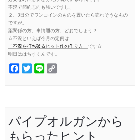
不況で節約志向も強いですし、
２、3日分でワンコインのものを置いたら売れそうなもの
ですが。
薬関係の方、事情通の方、どおでしょう？
☆不況といえば今月の定例は
「不況を打ち破るヒット作の作り方」
です☆
明日ははちすくんです。
Facebook
Twitter
Line
Copy
Link
パイプオルガンから
もらったヒント