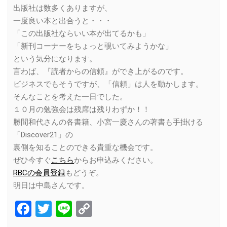
出版社は数多くありますが、
一度良い本と出合うと・・・
「この出版社ならいい本が出てるかも」
「新刊コーナーをちょっと覗いてみようかな」
という気分になります。
言わば、『読者からの信頼』ができ上がるのです。
ビジネスでもそうですが、「信頼」は人を動かします。
そんなことを考えた一日でした。
１０月の勉強会は残席は残りわずか！！
勝間和代さんの各書籍、小宮一慶さんの著書も手掛ける
「Discover21」の
裏側を知ることのできる貴重な機会です。
ぜひ今すぐ
こちら
からお申込みください。
RBCの会員登録
もどうぞ。
明日は中島さんです。
Facebook
Twitter
Line
Copy
Link