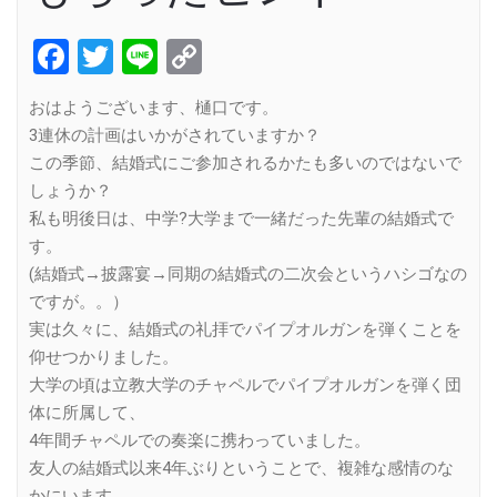
Facebook
Twitter
Line
Copy
Link
おはようございます、樋口です。
3連休の計画はいかがされていますか？
この季節、結婚式にご参加されるかたも多いのではないで
しょうか？
私も明後日は、中学?大学まで一緒だった先輩の結婚式で
す。
(結婚式→披露宴→同期の結婚式の二次会というハシゴなの
ですが。。）
実は久々に、結婚式の礼拝でパイプオルガンを弾くことを
仰せつかりました。
大学の頃は立教大学のチャペルでパイプオルガンを弾く団
体に所属して、
4年間チャペルでの奏楽に携わっていました。
友人の結婚式以来4年ぶりということで、複雑な感情のな
かにいます。