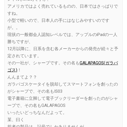
アメリカではよく売れているものの、日本ではさっぱりで
すね。
小型で軽いので、日本人の手にはなじみやすいのです
が。。
現状の一般都会人認知レベルでは、アップルのiPadの一人
勝ちですが、
12月以降に、日系を含む各メーカーからの発売が続々と予
定されています。
その一社が、シャープです。その名も
GALAPAGOS(ガラパ
ゴス)
！
んんまてよ？？
ガラパゴスケータイを脱却してスマートフォンを創ったの
がシャープで、その名もIS03
電子書籍に立脚して電子ブックリーダーを創ったのがシャ
ープで、その名もGALAPAGOS
いったいどっちなんだよって。
某、曰く
前者の製品は、記号でしかありませんが、