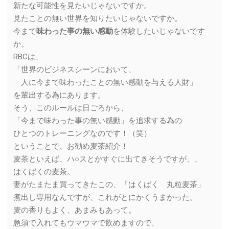
新たな可能性を見たいじゃないですか。
見たことの無い世界を知りたいじゃないですか。
今まで
味わった事の無い感動
を体験したいじゃないです
か。
RBCは、
「世界のビジネスシーンにおいて、
人に今まで味わったことの無い感動を与える人財」
を輩出する為にあります。
そう、このルールは日ごろから、
「今まで味わった事の無い感動」を追求する為の
ひとつのトレーニングなのです！（笑）
ということで、お勧め麦茶紹介！
麦茶といえば、ハ○スとかすぐに出てきそうですが、、
はくばくの麦茶。
妻がたまたま買ってきたこの、「はくばく 丸粒麦茶」
煮出し専用なんですが、これがとにかくうまかった。
麦の香りもよく、あまみもあって。
急須で入れてもウマウマで飲めますので、