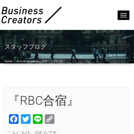
Toggl
navig
スタッフブログ
( Page189 )
Home
/
Archive by category "スタッフブログ"
『RBC合宿』
Facebook
Twitter
Line
Copy
Link
こんにちは。のむらです。