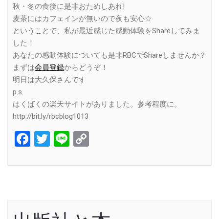
秋・冬の食後に是非おためしあれ!
麦茶にはカフェインが無いので夜も安心☆
ということで、私が最近感じた感動体験をShareしてみま
した！
あなたの感動体験についても是非RBCでShareしませんか？
まずは
会員登録
からどうぞ！
明日は大久保さんです
p.s.
はくばくの楽天サイトがありました。参考程度に。
http://bit.ly/rbcblog1013
Facebook
Twitter
Line
Copy
Link