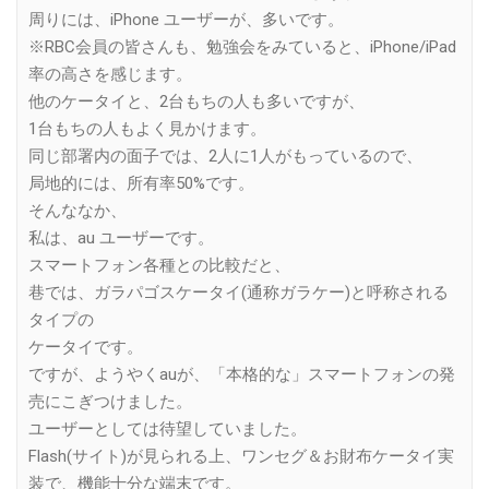
周りには、iPhone ユーザーが、多いです。
※RBC会員の皆さんも、勉強会をみていると、iPhone/iPad
率の高さを感じます。
他のケータイと、2台もちの人も多いですが、
1台もちの人もよく見かけます。
同じ部署内の面子では、2人に1人がもっているので、
局地的には、所有率50%です。
そんななか、
私は、au ユーザーです。
スマートフォン各種との比較だと、
巷では、ガラパゴスケータイ(通称ガラケー)と呼称される
タイプの
ケータイです。
ですが、ようやくauが、「本格的な」スマートフォンの発
売にこぎつけました。
ユーザーとしては待望していました。
Flash(サイト)が見られる上、ワンセグ＆お財布ケータイ実
装で、機能十分な端末です。