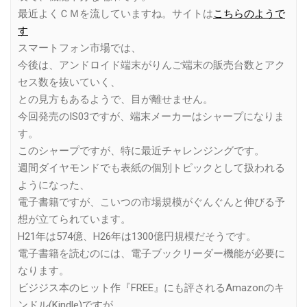
最近よくＣＭを流していますね。サイトは
こちらのようで
す
スマートフォン市場では、
今後は、アンドロイド端末がりんご端末の販売台数とアク
セス数を抜いていく、
との見方もあるようで、目が離せません。
今回発売のIS03ですが、端末メーカーはシャープになりま
す。
このシャープですが、特に最近チャレンジングです。
週間ダイヤモンドでも表紙の個別トピックとして扱われる
ようになった、
電子書籍ですが、こいつの市場規模がぐんぐんと伸びる予
想が立てられています。
H21年は574億、H26年は1300億円規模だそうです。
電子書籍を読むのには、電子ブックリーダー機能が必要に
なります。
ビジジス本のヒット作『FREE』にも評されるAmazonのキ
ンドル(Kindle)ですが、