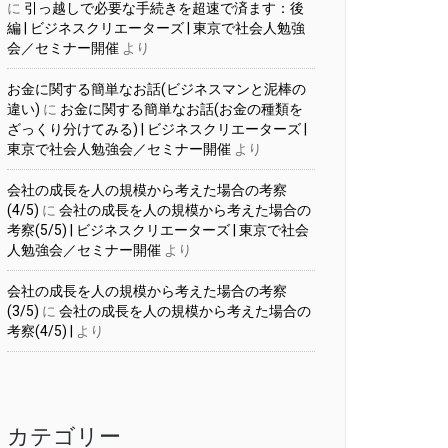
に
引っ越しで必要な手続きを超速で済ます：後
編 | ビジネスクリエーターズ | 東京で社会人勉強
会／セミナー開催
より
お金に関する簡単なお話(ビジネスマンと泥棒の
違い)
に
お金に関する簡単なお話(お金の種類を
ざっくり分けてみる) | ビジネスクリエーターズ |
東京で社会人勉強会／セミナー開催
より
会社の成長を人の規模から考えた場合の考察
(4/5)
に
会社の成長を人の規模から考えた場合の
考察(5/5) | ビジネスクリエーターズ | 東京で社会
人勉強会／セミナー開催
より
会社の成長を人の規模から考えた場合の考察
(3/5)
に
会社の成長を人の規模から考えた場合の
考察(4/5) |
より
カテゴリー