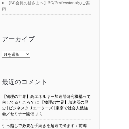
【BC会員の皆さまへ】BC/Professionalのご案
内
アーカイブ
ア
ー
カ
イ
ブ
最近のコメント
【物理の世界】高エネルギー加速器研究機構って
何してるところ？
に
【物理の世界】加速器の歴
史 | ビジネスクリエーターズ | 東京で社会人勉強
会／セミナー開催
より
引っ越しで必要な手続きを超速で済ます：前編