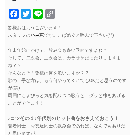
Facebook
Twitter
Line
Copy
Link
皆様おはようございます！
スタッフの
小林恵
です。こばめぐと呼んで下さい(^^)
年末年始にかけて、飲み会も多い季節ですよね？
そして、二次会、三次会は、カラオケだったりしますよ
ね？？
そんなとき！皆様は何を歌いますか？？
歌の上手な方は、もう何やってくれてもOKだと思うのです
が(笑)
周囲にちょびっと気を配りつつ歌うと、グッと株をあげる
ことができます！
♪コツその１♪年代別のヒット曲をおさえておこう！
若者同士、お友達同士の飲み会であれば、なんでもありだ
と思いますが、