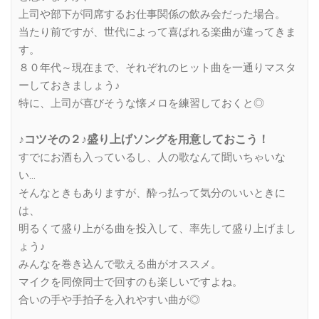
上司や部下が同席するお仕事関係の飲み会だった場合。
当たり前ですが、世代によって喜ばれる楽曲が違ってきま
す。
８０年代～現在まで、それぞれのヒット曲を一通りマスタ
ーしておきましょう♪
特に、上司が喜びそうな懐メロを練習しておくと◎
♪コツその２♪盛り上げソングを用意しておこう！
すでにお酒も入っているし、人の歌なんて聞いちゃいな
い…
そんなときもありますが、酔っ払って気分のいいときに
は、
明るくて盛り上がる曲を投入して、率先して盛り上げまし
ょう♪
みんなを巻き込んで歌える曲がオススメ。
マイクを同僚同士で回すのも楽しいですよね。
合いの手や手拍子を入れやすい曲が◎