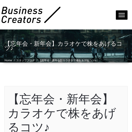
Toggl
navig
【忘年会・新年会】カラオケで株をあげるコ
ツ♪
Home
/
スタッフブログ
/
【忘年会・新年会】カラオケで株をあげるコツ♪
【忘年会・新年会】
カラオケで株をあげ
るコツ♪