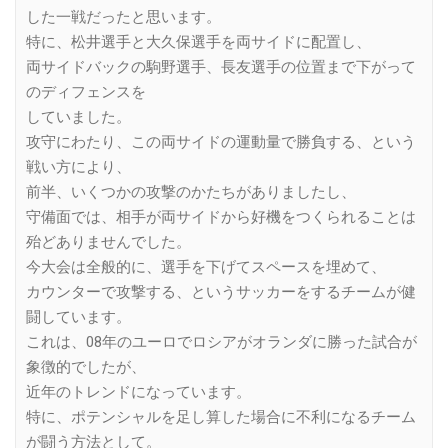
した一戦だったと思います。
特に、松井選手と大久保選手を両サイドに配置し、
両サイドバックの駒野選手、長友選手の位置まで下がって
のディフェンスを
していました。
攻守にわたり、この両サイドの運動量で勝負する、という
戦い方により、
前半、いくつかの攻撃のかたちがありましたし、
守備面では、相手が両サイドから好機をつくられることは
殆どありませんでした。
今大会は全般的に、選手を下げてスペースを埋めて、
カウンターで攻撃する、というサッカーをするチームが健
闘しています。
これは、08年のユーロでロシアがオランダに勝った試合が
象徴的でしたが、
近年のトレンドになっています。
特に、ポテンシャルを足し算した場合に不利になるチーム
が闘う方法として。