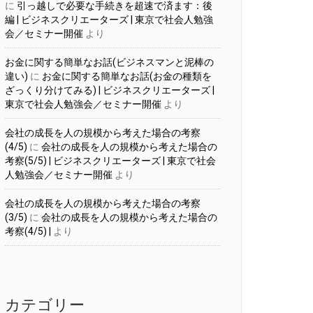
に
引っ越しで必要な手続きを超速で済ます：後
編 | ビジネスクリエーターズ | 東京で社会人勉強
会／セミナー開催
より
お金に関する簡単なお話(ビジネスマンと泥棒の
違い)
に
お金に関する簡単なお話(お金の種類を
ざっくり分けてみる) | ビジネスクリエーターズ |
東京で社会人勉強会／セミナー開催
より
会社の成長を人の規模から考えた場合の考察
(4/5)
に
会社の成長を人の規模から考えた場合の
考察(5/5) | ビジネスクリエーターズ | 東京で社会
人勉強会／セミナー開催
より
会社の成長を人の規模から考えた場合の考察
(3/5)
に
会社の成長を人の規模から考えた場合の
考察(4/5) |
より
カテゴリー