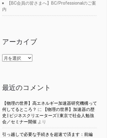
【BC会員の皆さまへ】BC/Professionalのご案
内
アーカイブ
ア
ー
カ
イ
ブ
最近のコメント
【物理の世界】高エネルギー加速器研究機構って
何してるところ？
に
【物理の世界】加速器の歴
史 | ビジネスクリエーターズ | 東京で社会人勉強
会／セミナー開催
より
引っ越しで必要な手続きを超速で済ます：前編