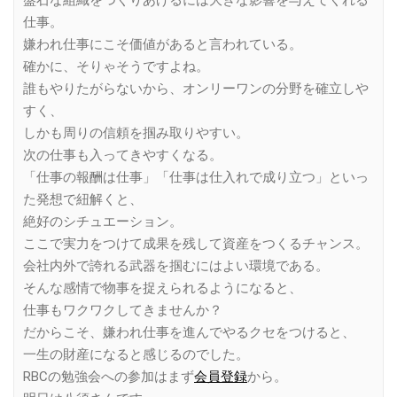
盤石な組織をつくりあげるには大きな影響を与えてくれる
仕事。
嫌われ仕事にこそ価値があると言われている。
確かに、そりゃそうですよね。
誰もやりたがらないから、オンリーワンの分野を確立しや
すく、
しかも周りの信頼を掴み取りやすい。
次の仕事も入ってきやすくなる。
「仕事の報酬は仕事」「仕事は仕入れで成り立つ」といっ
た発想で紐解くと、
絶好のシチュエーション。
ここで実力をつけて成果を残して資産をつくるチャンス。
会社内外で誇れる武器を掴むにはよい環境である。
そんな感情で物事を捉えられるようになると、
仕事もワクワクしてきませんか？
だからこそ、嫌われ仕事を進んでやるクセをつけると、
一生の財産になると感じるのでした。
RBCの勉強会への参加はまず
会員登録
から。