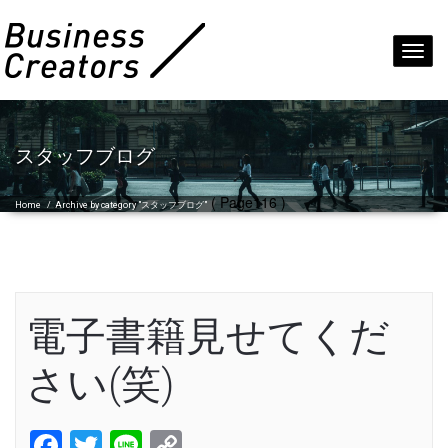
Toggl
navig
スタッフブログ
( Page116 )
Home
/
Archive by category "スタッフブログ"
電子書籍見せてくだ
さい(笑)
Facebook
Twitter
Line
Copy