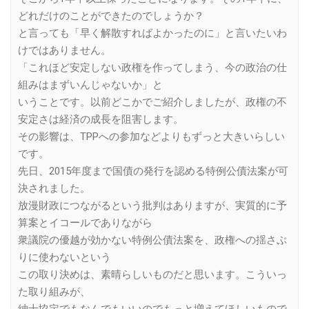
どれだけのことができたのでしょうか？
と言っても「早く解散すればよかったのに」と言いたいわ
けではありません。
「これほど安定しない政権を作ってしまう、今の政治の仕
組みはまずいんじゃないか」と
いうことです。以前どこかでご紹介しましたが、政権の不
安定さは経済の成長を阻害します。
その影響は、TPPへの参加などよりもずっと大きいらしい
です。
先日、2015年度まで国債の発行を認める特例公債法案が可
決されました。
放漫財政につながるという批判はありますが、実質的に予
算案とイコールでありながら
衆議院の優越が効かない特例公債法案を、政権への揺さぶ
りに使わないという
この取り決めは、素晴らしいものだと思います。こういっ
た取り組みが、
紳士協定でもなんでもいいのでもっと増えてほしいもので