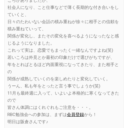
ころがありましたが、
社会人になり、こと仕事などで薄く長期的な付き合いをし
ていくと、
日々のたわいない会話の積み重ねが徐々に相手との信頼を
積み重ねていって、
関係が変化し、またその変化を喜べるようになったなと感
じるようになりました。
これって実は、恋愛でもまったく一緒なんですよね(笑)
若いころは外見とか最初の印象だけで選びがちですが、
年をとればとるほど内面重視になってきたり、また相手と
の
関係が成熟していくのを楽しめたりと変化していく。
うーん、私も年をとったと言う事でしょうか(笑)
11月も最終週に入って、いよいよ本格的に寒くなってきた
ので
皆さん体調にはくれぐれもご注意を・・・。
RBC勉強会への参加は、まずは
会員登録
から！
明日は阪倉さんです♪