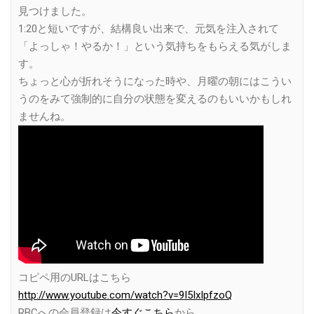
見つけました。
1:20と短いですが、結構良い出来で、元気を注入されて
「よっしゃ！やるか！」という気持ちをもらえる気がしま
す。
ちょっと心が折れそうになった時や、月曜の朝にはこうい
うのをみて強制的に自分の状態を変えるのもいいかもしれ
ませんね。
コピペ用のURLはこちら
http://www.youtube.com/watch?v=9I5IxIpfzoQ
RBCへの会員登録は
今すぐこちら
から