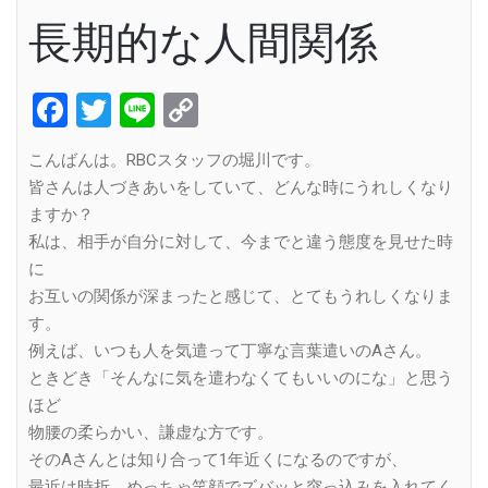
長期的な人間関係
Facebook
Twitter
Line
Copy
Link
こんばんは。RBCスタッフの堀川です。
皆さんは人づきあいをしていて、どんな時にうれしくなり
ますか？
私は、相手が自分に対して、今までと違う態度を見せた時
に
お互いの関係が深まったと感じて、とてもうれしくなりま
す。
例えば、いつも人を気遣って丁寧な言葉遣いのAさん。
ときどき「そんなに気を遣わなくてもいいのにな」と思う
ほど
物腰の柔らかい、謙虚な方です。
そのAさんとは知り合って1年近くになるのですが、
最近は時折、めっちゃ笑顔でズバッと突っ込みを入れてく