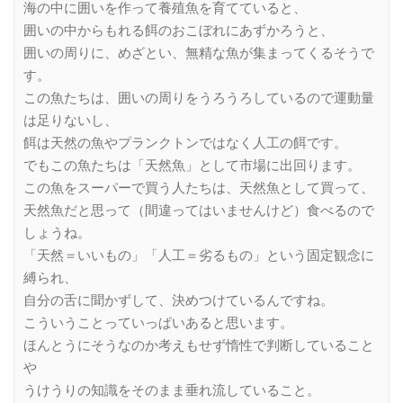
海の中に囲いを作って養殖魚を育てていると、
囲いの中からもれる餌のおこぼれにあずかろうと、
囲いの周りに、めざとい、無精な魚が集まってくるそうで
す。
この魚たちは、囲いの周りをうろうろしているので運動量
は足りないし、
餌は天然の魚やプランクトンではなく人工の餌です。
でもこの魚たちは「天然魚」として市場に出回ります。
この魚をスーパーで買う人たちは、天然魚として買って、
天然魚だと思って（間違ってはいませんけど）食べるので
しょうね。
「天然＝いいもの」「人工＝劣るもの」という固定観念に
縛られ、
自分の舌に聞かずして、決めつけているんですね。
こういうことっていっぱいあると思います。
ほんとうにそうなのか考えもせず惰性で判断していること
や
うけうりの知識をそのまま垂れ流していること。