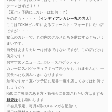
テーマはずばり！！
【夏バテ予防に….カレーは如何！？】
その名も・・・・【
インディアンカレー丸の内店
】
ここはTOKIAビルB1にあるファースト・フォードに近い店
ですが・・・
秘伝のカレーで、丸の内のグルメたちを虜にするぐらいう
まいです。
自分はあまりカレーは好きではないですが、この店だけは
例外です！
おすすめメニューは….カレースパゲッティ♪
カレーにスパゲッティ？？って思うかもしれませんが、一
度食べたら病みつきになります☆
如何ですか？夏バテ予防に是非一度来店してみては如何で
しょうか？
RBCにご興味のある方・勉強会に参加されたい方はまず
会
員登録
をお願いします
※会員限定、毎月4回のメルマガを配信中。