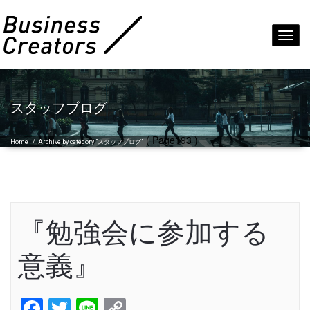
Toggl
navig
スタッフブログ
( Page193 )
Home
/
Archive by category "スタッフブログ"
『勉強会に参加する
意義』
Facebook
Twitter
Line
Copy