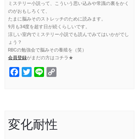
ミステリー小説って、こういう思い込みや常識の裏をかく
のがおもしろくて、
たまに脳みそのストレッチのために読みます。
9月も34度を超す日が続くらしいです。
涼しい室内でミステリー小説でも読んでみてはいかがでし
ょう？
RBCの勉強会で脳みその養殖を（笑）
会員登録
がまだの方はコチラ★
Facebook
Twitter
Line
Copy
Link
変化耐性