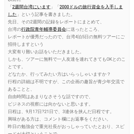
「
2週間台湾にいます
」「
2000ドルの旅行資金を入手しま
した
」という記事を書きました。
先日、その2週間の記録をレポートにまとめて、
台湾の
行政院青年輔導委員会
に送ったところ、
レポートが優秀だったので、台湾4泊5日の無料ツアーにご
招待しますという
大変有り難いお話をいただきました。
しかも、ツアーに無料で一人友達を連れてきてもOKとのこ
とです。
どなたか、行ってみたい方はいらっしゃいますか？
行程の詳細は不明ですが、この企画の趣旨が青少年交流で
あることと、
自由時間はあまりなさそうな話ですので、
ビジネスの視察には向かないと思います。
日程は、9月17日?21日で、3連休を挟んだ日程です。
興味がある方は、コメント欄にお返事をください。
昨日の勉強会で重光社長がおっしゃっていたとおり、スピ
ードが大切ということで、