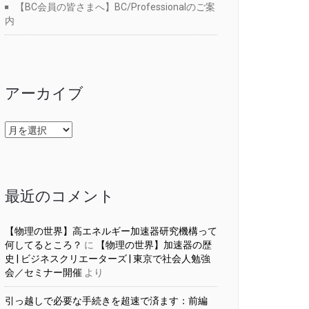
【BC会員の皆さまへ】BC/Professionalのご案
内
アーカイブ
ア
ー
カ
イ
ブ
最近のコメント
【物理の世界】高エネルギー加速器研究機構って
何してるところ？
に
【物理の世界】加速器の歴
史 | ビジネスクリエーターズ | 東京で社会人勉強
会／セミナー開催
より
引っ越しで必要な手続きを超速で済ます：前編