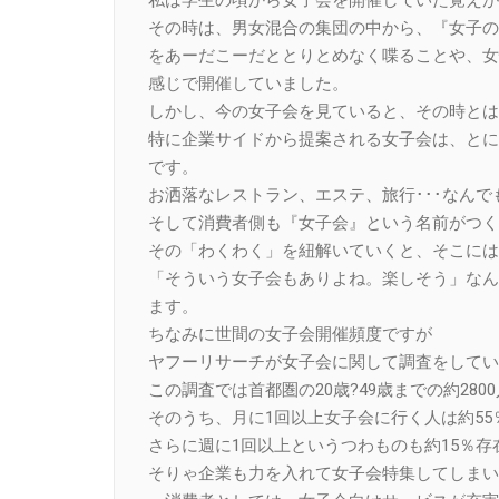
その時は、男女混合の集団の中から、『女子の
をあーだこーだととりとめなく喋ることや、女
感じで開催していました。
しかし、今の女子会を見ていると、その時とは
特に企業サイドから提案される女子会は、とに
です。
お洒落なレストラン、エステ、旅行･･･なん
そして消費者側も『女子会』という名前がつく
その「わくわく」を紐解いていくと、そこには
「そういう女子会もありよね。楽しそう」なん
ます。
ちなみに世間の女子会開催頻度ですが
ヤフーリサーチが女子会に関して調査をしてい
この調査では首都圏の20歳?49歳までの約28
そのうち、月に1回以上女子会に行く人は約5
さらに週に1回以上というつわものも約15％存
そりゃ企業も力を入れて女子会特集してしまい