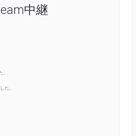
ream中継
た。
した。