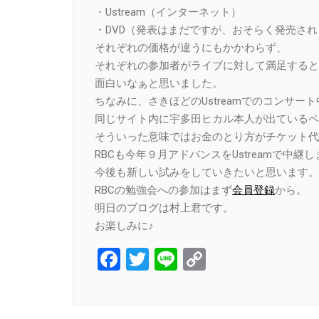
・Ustream（インターネット）
・DVD（発表はまだですが、おそらく発売さ
それぞれの価格が違うにもかかわらず、
それぞれの参加者がライブに対して満足すると
面白いなぁと思いました。
ちなみに、さきほどのUstreamでのコンサー
同じサイト内に宇多田ヒカル本人が出ているペ
そういった意味ではお金のとり方がチケット代
RBCも今年９月アドバンスをUstreamで中継
今後も新しい試みをしていきたいと思います。
RBCの勉強会への参加はまず
会員登録
から。
明日のブログは村上君です。
お楽しみに♪
Facebook
Twitter
Line
Copy
Link