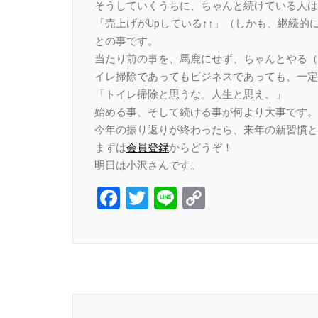
そうしていくうちに、ちゃんと続けている人は
「売上げがUpしている↑↑」（しかも、継続的
との事です。
当たり前の事を、馬鹿にせず、ちゃんとやる（
イレ掃除であってもビジネスであっても、一定
「トイレ掃除と思うな。人生と思え。」
始める事、そして続ける事が何より大事です。
今年の振り返りが終わったら、来年の新習慣と
まずは
会員登録
からどうぞ！
明日は小沢さんです。
Facebook
Twitter
Line
Copy
Link