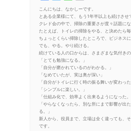
Link
こんにちは、なかしーです。
とある企業様にて、もう1年半以上も続けさせ
クレド会の中で、掃除の重要さが度々話題にな
たとえば、トイレの掃除をやる、と決めたら毎
ちょっとくらい掃除したところで、ビジネスに
でも、やる。やり続ける。
続けている人の口からは、さまざまな気付きの
「とても勉強になる。」
「自分が磨かれているのがわかる。」
「なめていたが、実は奥が深い」
「自分がトイレに行く時の振る舞いが変わった
「シンプルに楽しい。」
「仕組み化で、効率よく出来るようになった。
「やらなくなったら、別な所にまで影響が出た
る。」
新人から、役員まで、立場は全く違っても、そ
です。