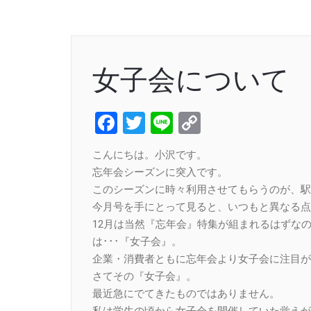
女子会について
Facebook
Twitter
Line
Copy
Link
こんにちは。小沢です。
忘年会シーズンに突入です。
このシーズンに時々利用させてもらうのが、駅
今月号を手にとって見ると、いつもと異なる点
12月は当然『忘年会』特集が組まれるはずな
は･･･『女子会』。
企業・消費者ともに忘年会より女子会に注目が
さてその『女子会』。
最近急にでてきたものではありません。
私は学生の頃から女子会を開催していた覚えが