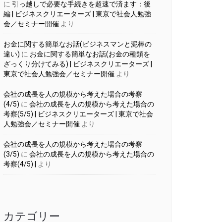
に
引っ越しで必要な手続きを超速で済ます：後
編 | ビジネスクリエーターズ | 東京で社会人勉強
会／セミナー開催
より
お金に関する簡単なお話(ビジネスマンと泥棒の
違い)
に
お金に関する簡単なお話(お金の種類を
ざっくり分けてみる) | ビジネスクリエーターズ |
東京で社会人勉強会／セミナー開催
より
会社の成長を人の規模から考えた場合の考察
(4/5)
に
会社の成長を人の規模から考えた場合の
考察(5/5) | ビジネスクリエーターズ | 東京で社会
人勉強会／セミナー開催
より
会社の成長を人の規模から考えた場合の考察
(3/5)
に
会社の成長を人の規模から考えた場合の
考察(4/5) |
より
カテゴリー