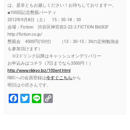
は、是非ともお越しください！お待ちしておりますー。
■100回記念懇親パーティ
2012年9月8日（土） 15：30-18：30
会場：Fiction 渋谷区神宮前2-22-2 FICTION Bld.B2F
http://fiction.co.jp/
懇親会 4500円(1D付) （13：30-15：30の定例勉強会
も参加頂けます）
※2ドリンク以降はキャッシュオンデリバリー
お申込みはコチラ（7日までなら3500円！）
http://www.rikkyo.biz/100ent.html
RBCへの会員登録は
今すぐこちら
から
明日は小沢さんです。
Facebook
Twitter
Line
Copy
Link