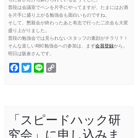
普段は会議室でペンを片手にやってますが、たまにはお酒
を片手に盛り上がる勉強会も面白いものですね。
そして、懇親会が終わったあと有志で行った二次会も大変
盛り上がりました。
普段の勉強会では見られないスタッフの素顔がチラリ？！
そんな楽しいRBC勉強会への参加は、まず
会員登録
から。
明日は阪倉さんです。
Facebook
Twitter
Line
Copy
Link
「スピードハック研
究会」に申し込みま