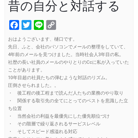
昔の自分と対話する
Facebook
Twitter
Line
Copy
Link
おはようございます、樋口です。
先日、ふと、会社のパソコンでメールの整理をしていて、
4年前のメールを見つけました。当時社会人3年目の私。
社歴の長い社員のメールのやりとりのCcに私が入っていた
ことがあります。
10年目超の社員たちの弾むような対話のリズム。
圧倒させられました。。
・ 後工程の後工程まで読んだ人たちの業務のやり取り
・ 関係する取引先の全てにとってのベストを意識した立
ち位置
・ 当然会社の利益を最優先にした優先順位づけ
・ その階層で繰り返されるサービスレベル
・ そしてスピード感溢れる対応