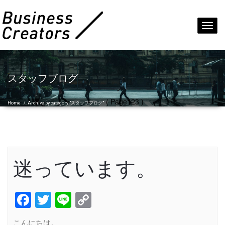
Toggl
navig
スタッフブログ
( Page123 )
Home
/
Archive by category "スタッフブログ"
迷っています。
Facebook
Twitter
Line
Copy
Link
こんにちは。