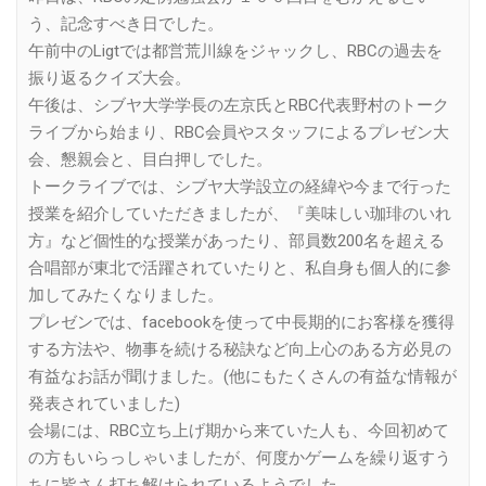
う、記念すべき日でした。
午前中のLigtでは都営荒川線をジャックし、RBCの過去を
振り返るクイズ大会。
午後は、シブヤ大学学長の左京氏とRBC代表野村のトーク
ライブから始まり、RBC会員やスタッフによるプレゼン大
会、懇親会と、目白押しでした。
トークライブでは、シブヤ大学設立の経緯や今まで行った
授業を紹介していただきましたが、『美味しい珈琲のいれ
方』など個性的な授業があったり、部員数200名を超える
合唱部が東北で活躍されていたりと、私自身も個人的に参
加してみたくなりました。
プレゼンでは、facebookを使って中長期的にお客様を獲得
する方法や、物事を続ける秘訣など向上心のある方必見の
有益なお話が聞けました。(他にもたくさんの有益な情報が
発表されていました)
会場には、RBC立ち上げ期から来ていた人も、今回初めて
の方もいらっしゃいましたが、何度かゲームを繰り返すう
ちに皆さん打ち解けられているようでした。