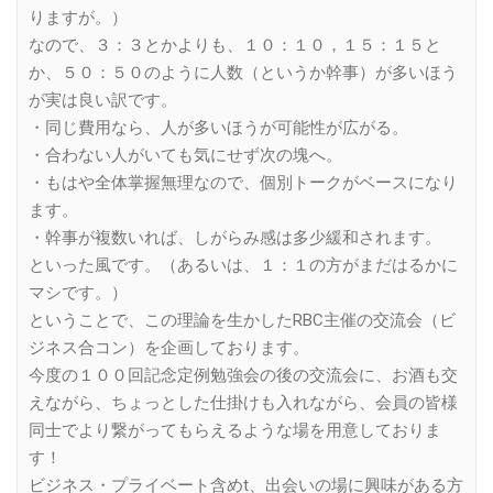
りますが。）
なので、３：３とかよりも、１０：１０，１５：１５と
か、５０：５０のように人数（というか幹事）が多いほう
が実は良い訳です。
・同じ費用なら、人が多いほうが可能性が広がる。
・合わない人がいても気にせず次の塊へ。
・もはや全体掌握無理なので、個別トークがベースになり
ます。
・幹事が複数いれば、しがらみ感は多少緩和されます。
といった風です。（あるいは、１：１の方がまだはるかに
マシです。）
ということで、この理論を生かしたRBC主催の交流会（ビ
ジネス合コン）を企画しております。
今度の１００回記念定例勉強会の後の交流会に、お酒も交
えながら、ちょっとした仕掛けも入れながら、会員の皆様
同士でより繋がってもらえるような場を用意しておりま
す！
ビジネス・プライベート含めt、出会いの場に興味がある方