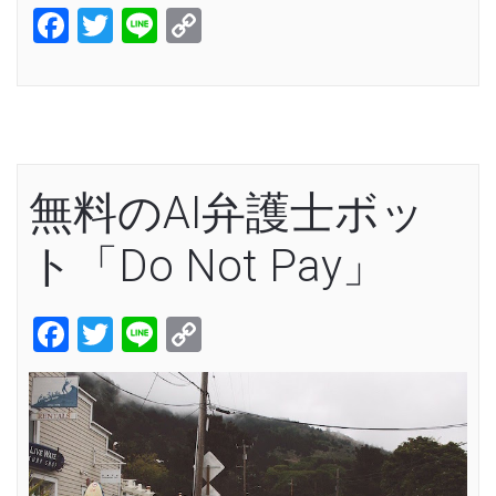
Facebook
Twitter
Line
Copy
Link
無料のAI弁護士ボッ
ト「Do Not Pay」
Facebook
Twitter
Line
Copy
Link