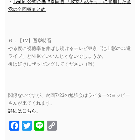
・
Twitter公式企画 #参院選 「政党と話そう」に参加した全
党の全回答まとめ
６．【TV】選挙特番
やる度に視聴率を伸ばし続けるテレビ東京「池上彰の○○選
ライブ」とNHKでいいんじゃないでしょうか。
後は好きにザッピングしてください（雑）
関係ないですが、次回7/23の勉強会はライターのヨッピー
さんが来てくれます。
詳細はこちら
。
Facebook
Twitter
Line
Copy
Link