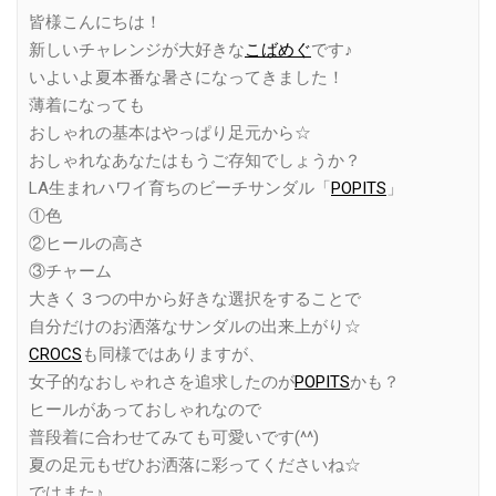
Link
皆様こんにちは！
新しいチャレンジが大好きな
こばめぐ
です♪
いよいよ夏本番な暑さになってきました！
薄着になっても
おしゃれの基本はやっぱり足元から☆
おしゃれなあなたはもうご存知でしょうか？
LA生まれハワイ育ちのビーチサンダル「
POPITS
」
①色
②ヒールの高さ
③チャーム
大きく３つの中から好きな選択をすることで
自分だけのお洒落なサンダルの出来上がり☆
CROCS
も同様ではありますが、
女子的なおしゃれさを追求したのが
POPITS
かも？
ヒールがあっておしゃれなので
普段着に合わせてみても可愛いです(^^)
夏の足元もぜひお洒落に彩ってくださいね☆
ではまた♪