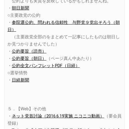
公約よりも実質を反映しているかもしれませんね。
・
朝日新聞
○主要政党の公約
・
参院選公約、問われる信頼性 与野党９党出そろう（朝
日）
（主要政党全部のをまとめて一記事にしたものは朝日し
か見つかりませんでした）
・
公約要旨（読売）
・
公約要旨（朝日）
（ページ真ん中あたり）
・
公約全文パンフレットPDF（日経）
○選挙情勢
・
日経新聞
５．【Web】その他
・
ネット党首討論（2016.6.19実施 ニコニコ動画）
（要会員
登録）