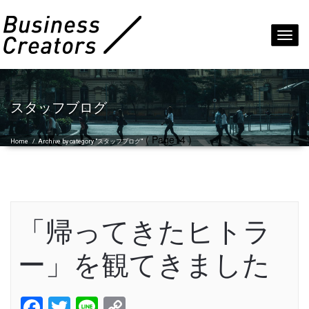
Toggl
navig
スタッフブログ
( Page14 )
Home
/
Archive by category "スタッフブログ"
「帰ってきたヒトラ
ー」を観てきました
Facebook
Twitter
Line
Copy