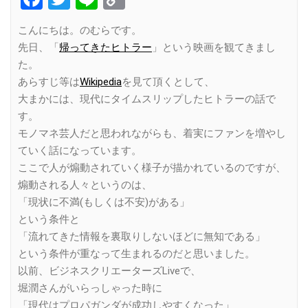
Link
こんにちは。のむらです。
先日、「
帰ってきたヒトラー
」という映画を観てきまし
た。
あらすじ等は
Wikipedia
を見て頂くとして、
大まかには、現代にタイムスリップしたヒトラーの話で
す。
モノマネ芸人だと思われながらも、着実にファンを増やし
ていく話になっています。
ここで人が煽動されていく様子が描かれているのですが、
煽動される人々というのは、
「現状に不満(もしくは不安)がある」
という条件と
「流れてきた情報を裏取りしないほどに無知である」
という条件が重なって生まれるのだと思いました。
以前、ビジネスクリエーターズLiveで、
堀潤さんがいらっしゃった時に
「現代はプロパガンダが成功しやすくなった」