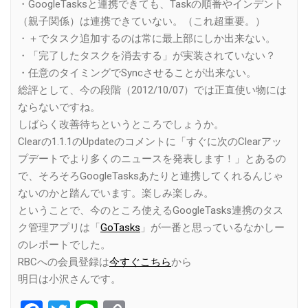
・GoogleTasksと連携できても、Taskの順番やインデント
（親子関係）は連携できていない。（これ超重要。）
・＋でタスク追加するのは常に最上部にしか出来ない。
・「完了したタスクを消去する」が実装されていない？
・任意のタイミングでSyncさせることが出来ない。
総評として、今の段階（2012/10/07）では正直使い物には
ならないですね。
しばらく改善待ちというところでしょうか。
Clearの1.1.1のUpdateのコメントに「すぐに次のClearアッ
プデートでより多くのニュースを発表します！」とあるの
で、そろそろGoogleTasksあたりと連携してくれるんじゃ
ないのかと踏んでいます。楽しみ楽しみ。
ということで、今のところ使えるGoogleTasks連携のタス
ク管理アプリは「
GoTasks
」が一番と思っているなかしー
のレポートでした。
RBCへの会員登録は
今すぐこちら
から
明日は小沢さんです。