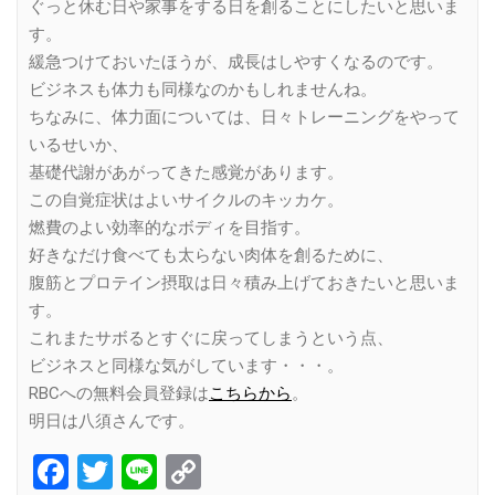
ぐっと休む日や家事をする日を創ることにしたいと思いま
す。
緩急つけておいたほうが、成長はしやすくなるのです。
ビジネスも体力も同様なのかもしれませんね。
ちなみに、体力面については、日々トレーニングをやって
いるせいか、
基礎代謝があがってきた感覚があります。
この自覚症状はよいサイクルのキッカケ。
燃費のよい効率的なボディを目指す。
好きなだけ食べても太らない肉体を創るために、
腹筋とプロテイン摂取は日々積み上げておきたいと思いま
す。
これまたサボるとすぐに戻ってしまうという点、
ビジネスと同様な気がしています・・・。
RBCへの無料会員登録は
こちらから
。
明日は八須さんです。
Facebook
Twitter
Line
Copy