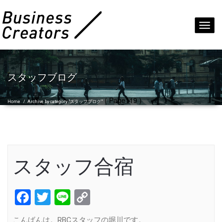
Toggl
navig
スタッフブログ
( Page119 )
Home
/
Archive by category "スタッフブログ"
スタッフ合宿
Facebook
Twitter
Line
Copy
Link
こんばんは。RBCスタッフの堀川です。