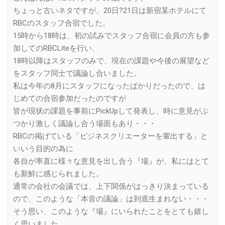
ちょっと古いネタですが、20日?21日は新宿某ホテルにて
RBCのスタッフ合宿でした。
15時から18時は、初の試みでスタッフ合宿に会員の方も参
加してのRBCLiteを行い、
18時以降はスタッフのみで、現在の課題や今後の展望など
をスタッフ同士で議論し合いました。
私は今年の8月にスタッフになったばかりだったので、は
じめての合宿参加だったのですが
皆が現状の課題を事前にPickUpして発表し、時に意見がぶ
つかり激しく議論し合う場面もあり・・・
RBCの掲げている「ビジネスクリエーターを輩出する」と
いいう目的の為に
各自が率直に様々な意見を出し合う『場』が、私にはとて
も新鮮に感じられました。
通常の会社の会議では、上下関係がはっきり決まっている
ので、このような「本音の議論」は到底生まれない・・・
そう思い、このような『場』にいられたことをとても嬉し
く思いました。