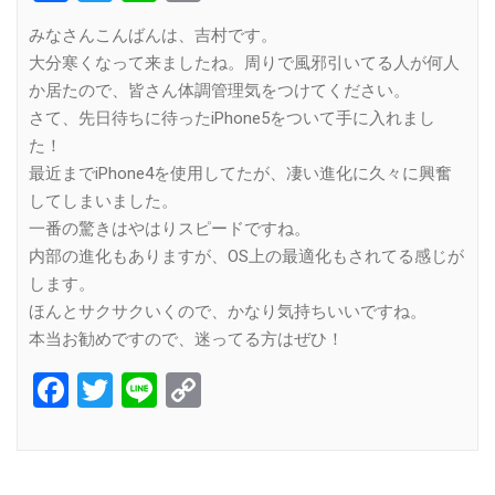
Link
みなさんこんばんは、吉村です。
大分寒くなって来ましたね。周りで風邪引いてる人が何人
か居たので、皆さん体調管理気をつけてください。
さて、先日待ちに待ったiPhone5をついて手に入れまし
た！
最近までiPhone4を使用してたが、凄い進化に久々に興奮
してしまいました。
一番の驚きはやはりスピードですね。
内部の進化もありますが、OS上の最適化もされてる感じが
します。
ほんとサクサクいくので、かなり気持ちいいですね。
本当お勧めですので、迷ってる方はぜひ！
Facebook
Twitter
Line
Copy
Link