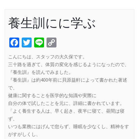
養生訓にに学ぶ
Facebook
Twitter
Line
Copy
Link
こんにちは、スタッフの大久保です。
三十路を過ぎて、体質の変化を感じるようになったので、
『養生訓』を読んでみました。
『養生訓』は約400年前に貝原益軒によって書かれた著述
で、
健康に関することを医学的な知識や実際に
自分の体で試したことを元に、詳細に書かれています。
「よく養生する人は、早く起き、夜半に寝て、昼間は寝
ず、
いつも業務にはげんで怠らず、睡眠を少なくし、精神をす
がすがしくし、