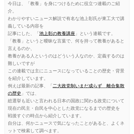
今日は、「教養」を身につけるために役立つ連載のご紹
介。
わかりやすいニュース解説で有名な池上彰氏が東工大で講
義している内容を
記事にした、「
池上彰の教養講座
」という連載です。
「教養」というと曖昧な言葉で、何を持って教養があると
言えるのか、
教養がある人というのはどういう人なのか、定義するのは
難しいですが
この連載では主にニュースになっていることの歴史・背景
を紹介しています。
例えば最新の記事、「
二大政党制いまだ成らず 離合集散
の歴史
」では、
総選挙も近いと言われる日本の国政に関わる政党について
現在の民主・自民を中心とした政党になるまでの歴史を
戦後すぐの時点から紹介しています。
自分は、何かニュースで気になったことがあると、よくネ
ットで検索して調べます。