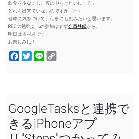
飲食を少なくし、腹の中をきれいにする」
どれも出来ていないのですが（汗）
健康に気をつけて、仕事にも励みたいと思います。
RBCの勉強会への参加はまず
会員登録
から。
明日は吉村君です。
お楽しみに！
Facebook
Twitter
Line
Copy
Link
GoogleTasksと連携で
きるiPhoneアプ
リ"Steps"つかってみ