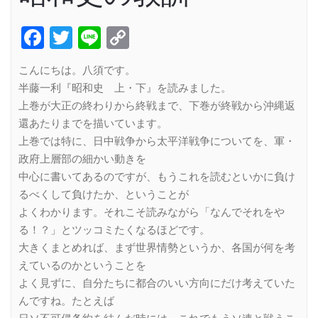
Facebook
Twitter
Line
Copy
Link
こんにちは。八須です。
半藤一利『昭和史 上・下』を読みました。
上巻が大正の終わりから終戦まで、下巻が終戦から沖縄返
還あたりまでを描いています。
上巻では特に、日中戦争から太平洋戦争についてを、軍・
政府上層部の細かい動きを
中心に書いてあるのですが、もうこれを読むといかに負け
るべくして負けたか、ということが
よくわかります。それこそ読みながら「なんでそれをや
る！？」とツッコミたくなるほどです。
大きくまとめれば、まず世界情勢というか、各国が何を考
えているのかということを
よく見ずに、自分たちに都合のいい方向にだけ考えていた
んですね。たとえば