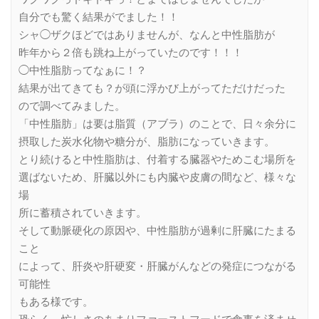
自分でも驚く結果がでました！！
シャ◯ザクほどではありませんが、なんと中性脂肪が
昨年から２倍も跳ね上がっていたのです！！！
◯中性脂肪ってなぁに！？
結果が出てきても？が頭に浮かび上がってただけだった
ので調べてみました。
「中性脂肪」は要は脂質（アブラ）のことで、日々余分に
摂取した炭水化物や糖分が、脂肪になっていきます。
とり続けると中性脂肪は、付着する臓器やためこむ場所を
選ばないため、肝臓以外にも内臓や皮膚の間など、様々な
場
所に蓄積されていきます。
そして動脈硬化の原因や、中性脂肪が過剰に肝臓にたまる
こと
によって、肝炎や肝硬変・肝臓がんなどの発症につながる
可能性
もある様です。