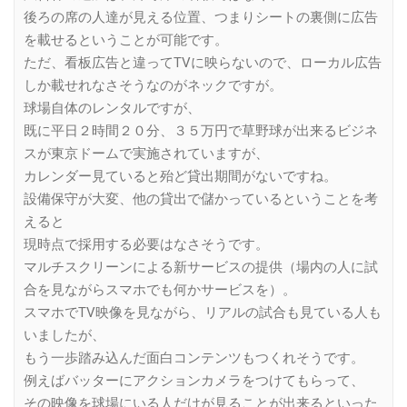
後ろの席の人達が見える位置、つまりシートの裏側に広告
を載せるということが可能です。
ただ、看板広告と違ってTVに映らないので、ローカル広告
しか載せれなさそうなのがネックですが。
球場自体のレンタルですが、
既に平日２時間２０分、３５万円で草野球が出来るビジネ
スが東京ドームで実施されていますが、
カレンダー見ていると殆ど貸出期間がないですね。
設備保守が大変、他の貸出で儲かっているということを考
えると
現時点で採用する必要はなさそうです。
マルチスクリーンによる新サービスの提供（場内の人に試
合を見ながらスマホでも何かサービスを）。
スマホでTV映像を見ながら、リアルの試合も見ている人も
いましたが、
もう一歩踏み込んだ面白コンテンツもつくれそうです。
例えばバッターにアクションカメラをつけてもらって、
その映像を球場にいる人だけが見ることが出来るといった