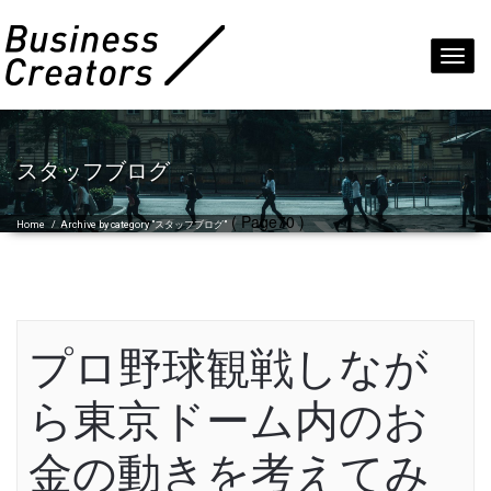
Toggl
navig
スタッフブログ
( Page70 )
Home
/
Archive by category "スタッフブログ"
プロ野球観戦しなが
ら東京ドーム内のお
金の動きを考えてみ