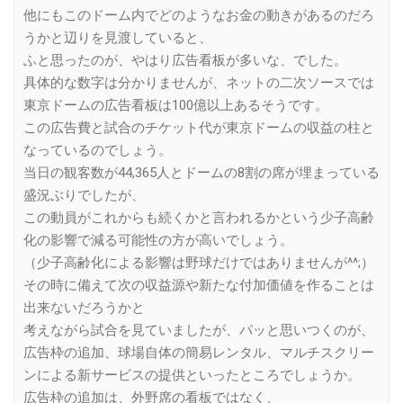
他にもこのドーム内でどのようなお金の動きがあるのだろ
うかと辺りを見渡していると、
ふと思ったのが、やはり広告看板が多いな、でした。
具体的な数字は分かりませんが、ネットの二次ソースでは
東京ドームの広告看板は100億以上あるそうです。
この広告費と試合のチケット代が東京ドームの収益の柱と
なっているのでしょう。
当日の観客数が44,365人とドームの8割の席が埋まっている
盛況ぶりでしたが、
この動員がこれからも続くかと言われるかという少子高齢
化の影響で減る可能性の方が高いでしょう。
（少子高齢化による影響は野球だけではありませんが^^;）
その時に備えて次の収益源や新たな付加価値を作ることは
出来ないだろうかと
考えながら試合を見ていましたが、パッと思いつくのが、
広告枠の追加、球場自体の簡易レンタル、マルチスクリー
ンによる新サービスの提供といったところでしょうか。
広告枠の追加は、外野席の看板ではなく、