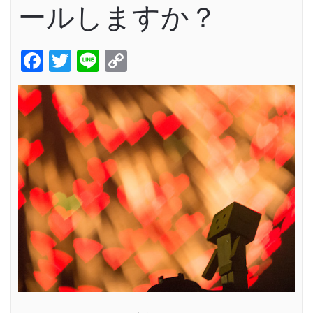
ールしますか？
Facebook
Twitter
Line
Copy
Link