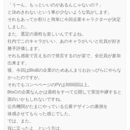
「うーん、もっといいのがあるんじゃないの？」
と決めきれないという事が少ないような気がします。
それもあってか割りと簡単に今回企業キャラクターが決定
しました。
また、選定の過程も楽しいんですよね。
社内でこのキャラがいい、あのキャラがいいと社員が好き
勝手評価します。
それも感覚で言えるので発言するのが楽で、全社員が参加
出来ます。
後、今回はBtoBの企業のためあんまりおおっぴらにやらな
かったのですが、
それでもコンペページのPVは3000回以上。
BtoCの企業なんかは過程をすべて公開して実況中継すると
面白いかもしれないですね。
公共機関がたまにやっている公募デザインの裏側を
体感させてもらった感じでした。
では、また。
役に立ったよ、という方は、