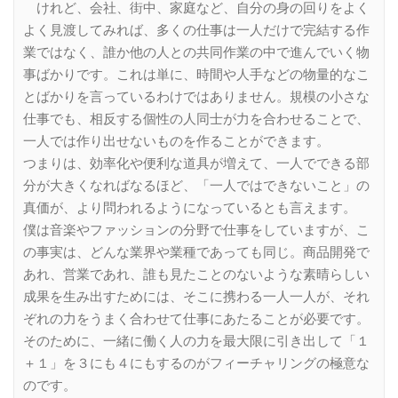
けれど、会社、街中、家庭など、自分の身の回りをよく
よく見渡してみれば、多くの仕事は一人だけで完結する作
業ではなく、誰か他の人との共同作業の中で進んでいく物
事ばかりです。これは単に、時間や人手などの物量的なこ
とばかりを言っているわけではありません。規模の小さな
仕事でも、相反する個性の人同士が力を合わせることで、
一人では作り出せないものを作ることができます。
つまりは、効率化や便利な道具が増えて、一人でできる部
分が大きくなればなるほど、「一人ではできないこと」の
真価が、より問われるようになっているとも言えます。
僕は音楽やファッションの分野で仕事をしていますが、こ
の事実は、どんな業界や業種であっても同じ。商品開発で
あれ、営業であれ、誰も見たことのないような素晴らしい
成果を生み出すためには、そこに携わる一人一人が、それ
ぞれの力をうまく合わせて仕事にあたることが必要です。
そのために、一緒に働く人の力を最大限に引き出して「１
＋１」を３にも４にもするのがフィーチャリングの極意な
のです。