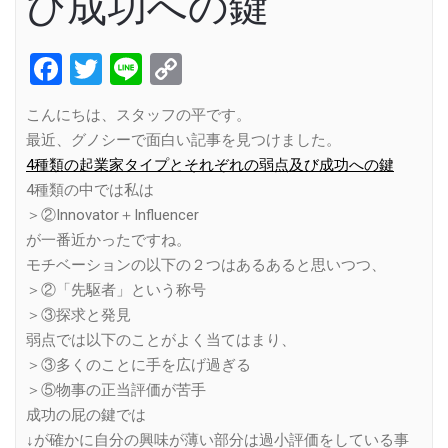
び成功への鍵
Facebook
Twitter
Line
Copy
Link
こんにちは、スタッフの平です。
最近、グノシーで面白い記事を見つけました。
4種類の起業家タイプとそれぞれの弱点及び成功への鍵
4種類の中では私は
＞②Innovator＋Influencer
が一番近かったですね。
モチベーションの以下の２つはあるあると思いつつ、
＞②「先駆者」という称号
＞③探求と発見
弱点では以下のことがよく当てはまり、
＞③多くのことに手を広げ過ぎる
＞⑤物事の正当評価が苦手
成功の屁の鍵では
↓が確かに自分の興味が薄い部分は過小評価をしている事