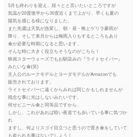
5月も終わりを迎え、段々とと言いたいところですが
気温が20度後半から30度近くまで上がり、早くも夏の
陽気を感じる様になりました。
また先週は天気が急変し、朝・昼・晩とゲリラ豪雨が
降り、そして来月からは梅雨入りもするところもあり
傘が必要な時期になると思います。
そんな時に大きく役立ちそうなのがこちら！
映画スターウォーズでもお馴染みの『ライトセイバー』
みたいな傘(笑)
主人公のルークモデルとヨーダモデルがAmazonでも
販売されております。
ライトセイバーに遠くからみれば同じかもしれませんが
残念な事に光はしないみたいです。
何せビニール傘と同等品ですから…
しかし、これがあれば暗い夜道でも歩いている事に気づか
れ
ますし、何よりスゴイ目立つと思うので置き傘をしていて
も盗られる事はないでしょう！