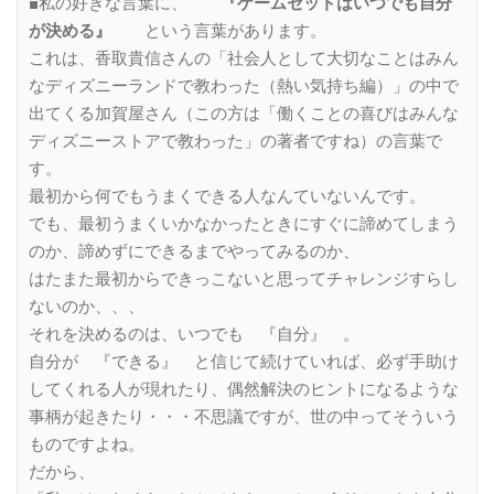
■私の好きな言葉に、
『ゲームセットはいつでも自分
が決める』
という言葉があります。
これは、香取貴信さんの「社会人として大切なことはみん
なディズニーランドで教わった（熱い気持ち編）」の中で
出てくる加賀屋さん（この方は「働くことの喜びはみんな
ディズニーストアで教わった」の著者ですね）の言葉で
す。
最初から何でもうまくできる人なんていないんです。
でも、最初うまくいかなかったときにすぐに諦めてしまう
のか、諦めずにできるまでやってみるのか、
はたまた最初からできっこないと思ってチャレンジすらし
ないのか、、、
それを決めるのは、いつでも 『自分』 。
自分が 『できる』 と信じて続けていれば、必ず手助け
してくれる人が現れたり、偶然解決のヒントになるような
事柄が起きたり・・・不思議ですが、世の中ってそういう
ものですよね。
だから、