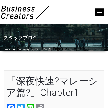
Toggl
navig
スタッフブログ
( Page312 )
Home
/
Archive by category "スタッフブログ"
「深夜快速?マレーシ
ア篇?」Chapter1
Facebook
Twitter
Line
Copy