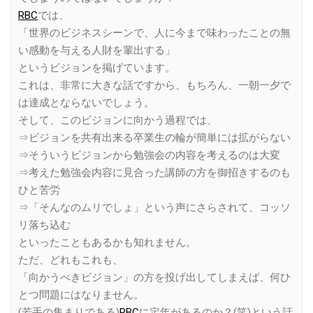
RBC
では、
「世界のビジネスシーンで、人に今まで味わったことの無
い感動を与える人財を輩出する」
というビジョンを掲げています。
これは、非常に大きな話ですから、もちろん、一朝一夕で
は達成とならないでしょう。
そして、このビジョンに向かう過程では、
⇒ビジョンを共有出来る卒業生の輪が簡単には拡がらない
⇒そういうビジョンから勉強会の内容を考えるのは大変
⇒考えた勉強会内容に見合った講師の方を御招きするのも
ひと苦労
⇒「そんなのムリでしょ」という声にさらされて、コッソ
リ落ち込む
といったこともあるかも知れません。
ただ、どれもこれも、
「向かうべきビジョン」の方を投げ出してしまえば、何ひ
とつ問題にはなりません。
(若手の集まりである)
RBC
に定年があるのか？(笑)という話