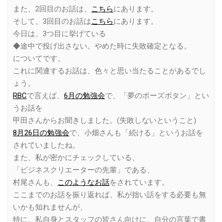
また、2回目のお話は、
こちら
にあります。
そして、3回目のお話は
こちら
にあります。
今日は、3つ目に挙げている
◆途中で投げ出さない。やめた時に失敗確定となる。
についてです。
これに関連するお話は、色々と思い当たることがあるでし
ょう。
RBC
で言えば、
6月の勉強会
で、「夢のポーズボタン」とい
うお話を
甲田さんからお聞きしました。(失敗しないということ)
8月26日の勉強会
で、小畑さんも「続ける」というお話を
されていましたね。
また、私が密かにチェックしている、
「ビジネスクリエーターの先輩」である、
村尾さんも、
このようなお話
をされています。
ここまでのお話を振り返れば、私が拙い話をする必要も無
いかも知れませんが、
特に、私自身とスタッフの皆さん向けに、自分の言葉で書