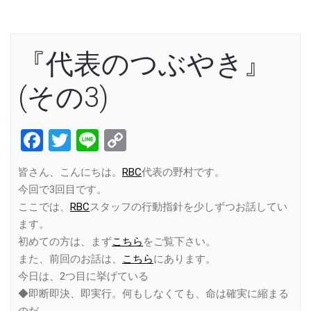
『代表のつぶやき』
(その3)
Facebook
Twitter
Line
Copy
Link
皆さん、こんにちは。
RBC
代表の野村です。
今回で3回目です。
ここでは、
RBC
スタッフの行動指針を少しずつお話してい
ます。
初めての方は、まず
こちら
をご覧下さい。
また、前回のお話は、
こちら
にあります。
今日は、2つ目に挙げている
◆即断即決、即実行。何もしなくても、命は確実に縮まる
のだ。