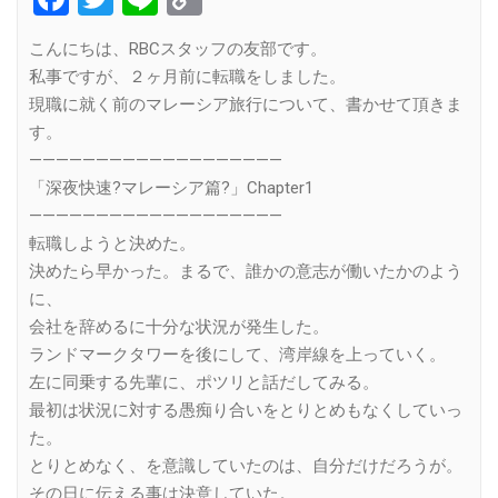
Link
こんにちは、RBCスタッフの友部です。
私事ですが、２ヶ月前に転職をしました。
現職に就く前のマレーシア旅行について、書かせて頂きま
す。
———————————————————
「深夜快速?マレーシア篇?」Chapter1
———————————————————
転職しようと決めた。
決めたら早かった。まるで、誰かの意志が働いたかのよう
に、
会社を辞めるに十分な状況が発生した。
ランドマークタワーを後にして、湾岸線を上っていく。
左に同乗する先輩に、ポツリと話だしてみる。
最初は状況に対する愚痴り合いをとりとめもなくしていっ
た。
とりとめなく、を意識していたのは、自分だけだろうが。
その日に伝える事は決意していた。