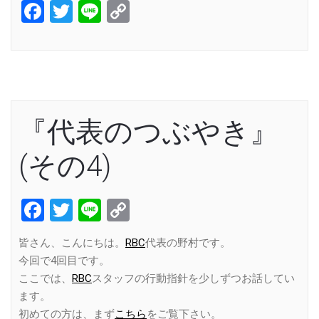
Facebook
Twitter
Line
Copy
Link
『代表のつぶやき』
(その4)
Facebook
Twitter
Line
Copy
Link
皆さん、こんにちは。
RBC
代表の野村です。
今回で4回目です。
ここでは、
RBC
スタッフの行動指針を少しずつお話してい
ます。
初めての方は、まず
こちら
をご覧下さい。