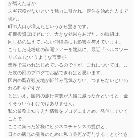
が増えたほか、
スギ花粉がないという魅力に引かれ、定住を始めた人まで
現れ、
町の人口が増えたというから驚きです。
初期投資ほぼゼロで、大きな効果をあげたこの取組は、
同じ杉の生えていない沖縄県にも影響を与えています。
こうした花粉症の疎開ツアーを端緒に、最近「ヘルスツー
リズム｣というような言葉が、
業界で言われはじめているのですが、これについては、ま
た次の回のブログでお話できればと思います。
国内の既存観光地が軒並み元気がない、つまらないといわ
れる昨今ですが、
とはいえ、国内の旅行需要が大幅に減ったかというと、全
くそういうわけではありません。
私の業務上知りえた情報をブログにまとめ、発信していく
ことで、
ここに集った皆様にビジネスチャンスの提供と、
日本の観光の発展のために私自身何か寄与することができ