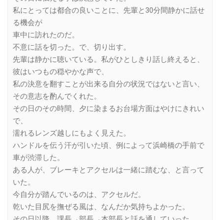
私にとっては都合の良いことに、先輩と30分間静かに話せ
る機会が
車中に訪れたのだ。
不意に話を切った。で、切り出す。
先輩は静かに聴いている。私がひとしきり話し終えると、
彼はいつもの穏やかな声で、
私の決意を翻すことが出来る自分の状況ではないと言い、
その意志を酌んでくれた。
その日のその時間、夕に染まるお台場方面はやけにきれい
で、
濡れるレンズ越しにもよく見えた。
ハンドルを伝う汗が引いた頃、例によって浜崎橋の手前で
車が渋滞した。
ある人が、ブレーキとアクセルは一緒に踏むな、と言って
いた。
今自分が踏んでいるのは、アクセルだ。
乾いた目尻を撫ぜる風は、なんだか気持ちよかった。
その日以降、課長→部長→本部長と話を通していった。