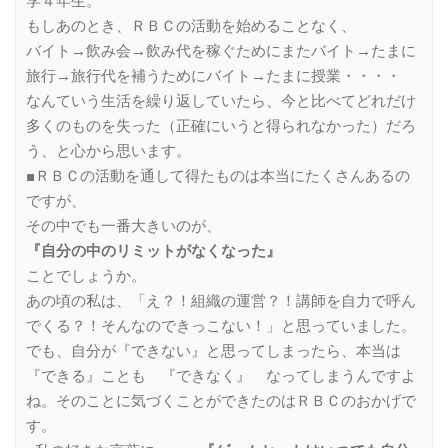
学４年生。
もしあのとき、ＲＢＣの活動を始めることなく、
バイト→飲み会→飲み代を稼ぐためにまたバイト→たまに
旅行→旅行代を補うためにバイト→たまに授業・・・・
なんていう生活を繰り返していたら、今と比べてどれだけ
多くのものを失った（正確にいうと得られなかった）だろ
う、と心から思います。
■ＲＢＣの活動を通して得たものは本当にたくさんあるの
ですが、
その中でも一番大きいのが、
『自分の中のリミットがなくなった』
ことでしょうか。
あの頃の私は、「え？！組織の運営？！講師を自力で呼ん
でくる？！そんなのできっこない！」と思っていました。
でも、自分が『できない』と思ってしまったら、本当は
『できる』ことも 『できなく』 なってしまうんですよ
ね。そのことに気づくことができたのはＲＢＣのおかげで
す。