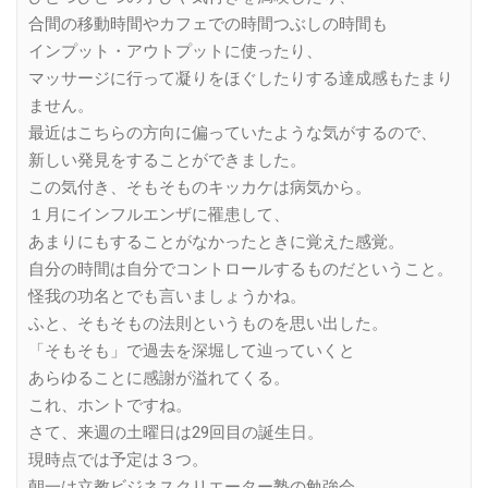
合間の移動時間やカフェでの時間つぶしの時間も
インプット・アウトプットに使ったり、
マッサージに行って凝りをほぐしたりする達成感もたまり
ません。
最近はこちらの方向に偏っていたような気がするので、
新しい発見をすることができました。
この気付き、そもそものキッカケは病気から。
１月にインフルエンザに罹患して、
あまりにもすることがなかったときに覚えた感覚。
自分の時間は自分でコントロールするものだということ。
怪我の功名とでも言いましょうかね。
ふと、そもそもの法則というものを思い出した。
「そもそも」で過去を深堀して辿っていくと
あらゆることに感謝が溢れてくる。
これ、ホントですね。
さて、来週の土曜日は29回目の誕生日。
現時点では予定は３つ。
朝一は立教ビジネスクリエーター塾の勉強会、