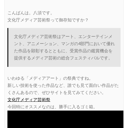
こんばんは。八須です。
文化庁メディア芸術祭って御存知ですか？
文化庁メディア芸術祭はアート、エンターテインメ
ント、アニメーション、マンガの4部門において優れ
た作品を顕彰するとともに、受賞作品の鑑賞機会を
提供するメディア芸術の総合フェスティバルです。
いわゆる「メディアアート」の祭典ですね。
新しい技術を使った作品など、誰でも見て面白い作品がた
くさんあるので、ぜひサイトを見てみてください。
文化庁メディア芸術祭
今回特にオススメなのは、勝手に入るゴミ箱。