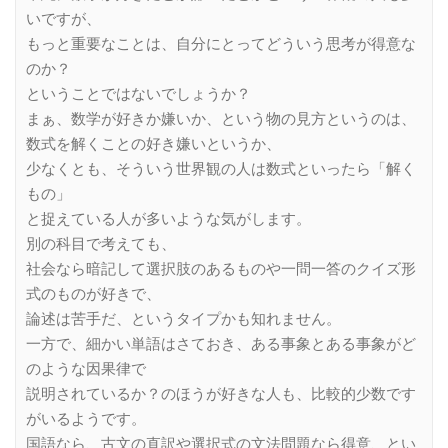
いですが、
もっと重要なことは、自分にとってどういう思考が得意な
のか？
ということではないでしょうか？
まぁ、数学が好きか嫌いか、という物の見方というのは、
数式を解くことの好き嫌いというか、
少なくとも、そういう世界観の人は数式といったら「解く
もの」
と捉えている人が多いような気がします。
別の科目で考えても、
社会なら暗記して選択肢のあるものや一問一答のクイズ形
式のものが好きで、
論述は苦手だ、というタイプかも知れません。
一方で、細かい単語はさておき、ある事象とある事象がど
のような因果律で
説明されているか？のほうが好きな人も、比較的少数です
がいるようです。
国語なら、古文の直訳や選択式の文法問題なら得意、とい