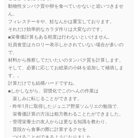
動物性タンパク質や卵を食べていかないと追いつきませ
ん。
フィレステーキや、鮭なんかは重宝しております。
それだけ効率的なカラダ作りは大変なのです。
■栄養価計算もある程度は行わないといけません。
社員食堂はカロリー表示しかされていない場合が多いの
で、
材料から推察してだいたいのタンパク質を計算します。
そして、必要に応じてお総菜の小鉢を追加して補填しま
す。。
計算だけでも結構ハードですね。
■しかしながら、習慣化でこのへんの作業は
楽しみに転じることができます。
・昨年1月に取得したジュニア野菜ソムリエの勉強で、
栄養価計算の方法は粗方教わることたができました。
・管理栄養士の友人からは更なる知識を教わり、
普段から食事の際に計算するクセを
つけることができるようになりました。