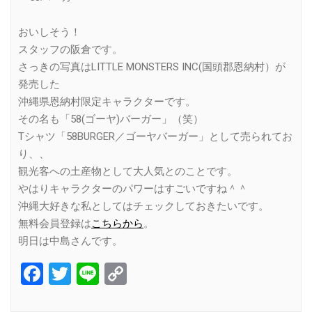
おいしそう！
スタッフの阪倉です。
さっきの写真はLITTLE MONSTERS INC(国頭郡恩納村）が
発売した
沖縄県恩納村限定キャラクターです。
その名も「58(ゴーヤ)バーガー」（笑）
Tシャツ「58BURGER／ゴーヤバーガー」として売られてお
り、、
観光客への土産物として大人気とのことです。
やはりキャラクターのパワーはすごいですね＾＾
沖縄大好きな私としてはチェックしておきたいです。
無料会員登録は
こちらから
。
明日は中島さんです。
Facebook
Twitter
Line
Copy
Link