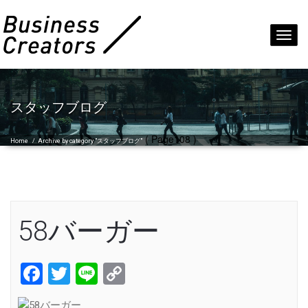
Toggl
navig
スタッフブログ
( Page108 )
Home
/
Archive by category "スタッフブログ"
58バーガー
Facebook
Twitter
Line
Copy
Link