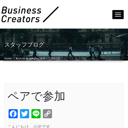
Toggl
navig
スタッフブログ
( Page128 )
Home
/
Archive by category "スタッフブログ"
ペアで参加
Facebook
Twitter
Line
Copy
Link
こんにちは。小沢です。