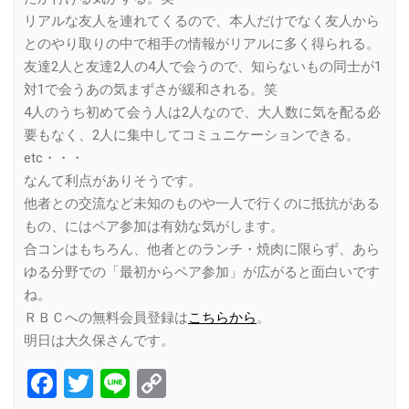
リアルな友人を連れてくるので、本人だけでなく友人から
とのやり取りの中で相手の情報がリアルに多く得られる。
友達2人と友達2人の4人で会うので、知らないもの同士が1
対1で会うあの気まずさが緩和される。笑
4人のうち初めて会う人は2人なので、大人数に気を配る必
要もなく、2人に集中してコミュニケーションできる。
etc・・・
なんて利点がありそうです。
他者との交流など未知のものや一人で行くのに抵抗がある
もの、にはペア参加は有効な気がします。
合コンはもちろん、他者とのランチ・焼肉に限らず、あら
ゆる分野での「最初からペア参加」が広がると面白いです
ね。
ＲＢＣへの無料会員登録は
こちらから
。
明日は大久保さんです。
Facebook
Twitter
Line
Copy