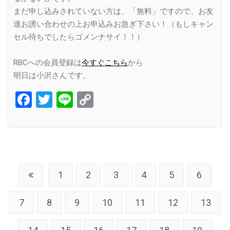
まだ申し込みされていない方は、「無料」ですので、お友
達お誘い合わせの上お申込みお急ぎ下さい！（もしキャン
セル待ちでしたらゴメンナサイ！！）
RBCへの会員登録は
今すぐこちら
から
明日は小沢さんです。
Facebook
Twitter
Line
Copy
Link
1
2
3
4
5
6
7
8
9
10
11
12
13