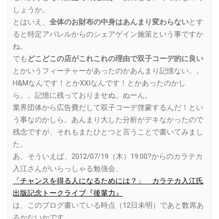
しょうか。
とはいえ、
全体のお財布の中身はあんまり変わらない
とす
ると特定アパレルからのシェアゲイン施策という事ですか
ね。
でも
どこどこの店がこれこれの理由で双子コーデ的に良い
とかいうフィーチャーがあったのかあんまり記憶ない。。
H&Mなんです！とかXXIなんです！とかあったのかし
ら。。記憶に残っておりませぬ。ぬーん。
業界団体から広告費だして双子コーデ啓蒙するんだ！とい
う事なのかしら。あんまり大した分析がデキなかったので
残念ですが、それもまたひとつと言うことで書いてみまし
た。
あ、そういえば、2012/07/19（木）19:00?からのカラテカ
入江さんがいらっしゃる勉強会、
「チャンスを得る人になるためには？」 カラテカ入江氏
出版記念トークライブ『後輩力』
は、このブログ書いている時点（12日未明）であと数席あ
るかないかです。