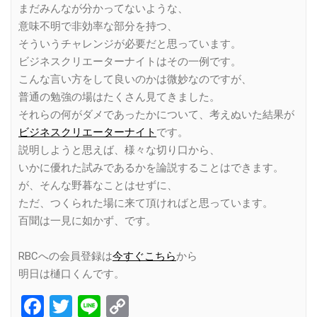
まだみんなが分かってないような、
意味不明で非効率な部分を持つ、
そういうチャレンジが必要だと思っています。
ビジネスクリエーターナイトはその一例です。
こんな言い方をして良いのかは微妙なのですが、
普通の勉強の場はたくさん見てきました。
それらの何がダメであったかについて、考えぬいた結果が
ビジネスクリエーターナイト
です。
説明しようと思えば、様々な切り口から、
いかに優れた試みであるかを論説することはできます。
が、そんな野暮なことはせずに、
ただ、つくられた場に来て頂ければと思っています。
百聞は一見に如かず、です。
RBCへの会員登録は
今すぐこちら
から
明日は樋口くんです。
Facebook
Twitter
Line
Copy