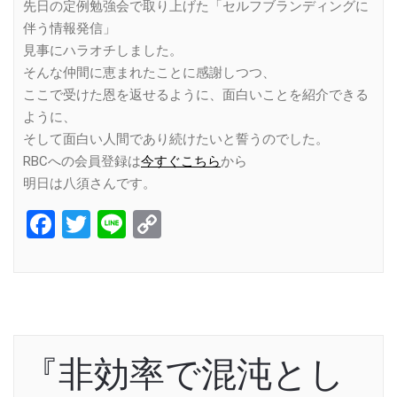
先日の定例勉強会で取り上げた「セルフブランディングに
伴う情報発信」
見事にハラオチしました。
そんな仲間に恵まれたことに感謝しつつ、
ここで受けた恩を返せるように、面白いことを紹介できる
ように、
そして面白い人間であり続けたいと誓うのでした。
RBCへの会員登録は
今すぐこちら
から
明日は八須さんです。
Facebook
Twitter
Line
Copy
Link
『非効率で混沌とし