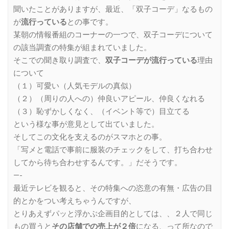
聞いたことがありますが、最近、「双子コーデ」なるもの
が
流行っている
との事です。
某朝の情報番組のコーナーの一つで、双子コーデについて
の該当調査の特集が組まれていました。
そこでの聞き取り調査で、
双子コーデが流行っている
理由
について
（１）可愛い（人気モデルの真似）
（２）（周りの人への）仲良いアピール、仲良くなれる
（３）恥ずかしくなく、（イベント等で）目立てる
という様な事が意見として出ていました。
そしてこの文化を支えるのがスマホとの事。
「写メと電話で事前に服装のチェックをして、打ち合わせ
してから待ち合わせするんです。」だそうです。
—-
最近テレビを観ると、その特集への恣意の有無・広告の目
的とかをつい考えちゃうんですが、
とりあえずパッと浮かぶ企画目的としては、、２人で同じ
もの買うと
その店舗での売上が２倍
になる、って所なので