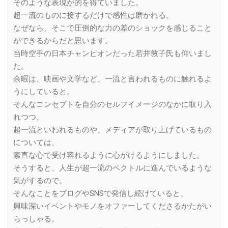
そのような表現が的を得ていました。
超一流のものに接するだけで感性は磨かれる。
なぜなら、そこで圧倒的な力の差のショックを感じること
ができるからだと思います。
当時空手の日本チャンピオンだった若井敦子氏も仰いまし
た。
余暇は、映画や文学など、一流と言われるものに触れるよ
うにしていると。
そんなコンセプトを自分のセルフイメージのなかに取り入
れつつ、
超一流といわれるものや、メディアが取り上げているもの
については、
素直な心で受け容れるように心がけるようにしました。
そうすると、人生が超一流のベクトルに進んでいるような
気がするので。
そんなことをブログやSNSで発信し続けていると、
興味深いイベントやモノをオファーしてくださるかたがい
らっしゃる。