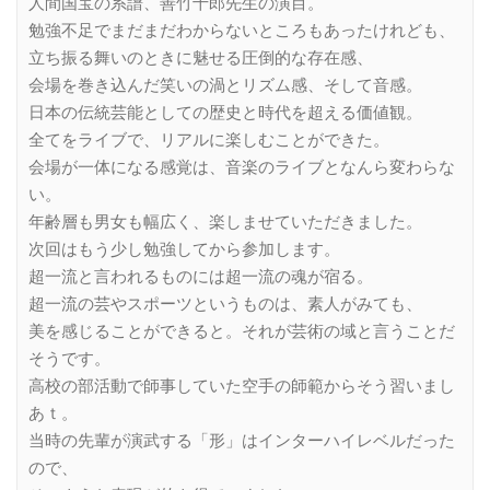
人間国宝の系譜、善竹十郎先生の演目。
勉強不足でまだまだわからないところもあったけれども、
立ち振る舞いのときに魅せる圧倒的な存在感、
会場を巻き込んだ笑いの渦とリズム感、そして音感。
日本の伝統芸能としての歴史と時代を超える価値観。
全てをライブで、リアルに楽しむことができた。
会場が一体になる感覚は、音楽のライブとなんら変わらな
い。
年齢層も男女も幅広く、楽しませていただきました。
次回はもう少し勉強してから参加します。
超一流と言われるものには超一流の魂が宿る。
超一流の芸やスポーツというものは、素人がみても、
美を感じることができると。それが芸術の域と言うことだ
そうです。
高校の部活動で師事していた空手の師範からそう習いまし
あｔ。
当時の先輩が演武する「形」はインターハイレベルだった
ので、