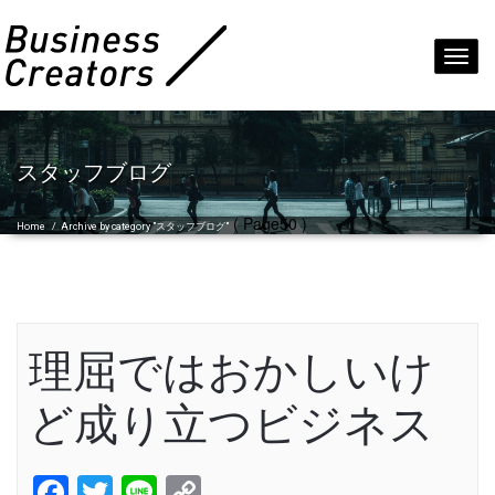
Toggl
navig
スタッフブログ
( Page50 )
Home
/
Archive by category "スタッフブログ"
理屈ではおかしいけ
ど成り立つビジネス
Facebook
Twitter
Line
Copy