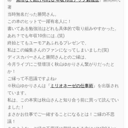
④『
無理なく続けられる 年収10倍アップ勉強法
』勝間和代
著
当時無名だった勝間さん。
この本のヒットで一躍有名人に！
書いてある勉強法はどれも具体的で取り組みやすかった。
あれ？でも年収10倍には…(笑)
終始とてもユーモアあふれるプレゼンで、
私はこの編集さんのファンになってしまいました(笑)
ディスカバーさんと勝間さんとのご縁は、
今月ライブにご登壇頂く秋山ゆかりさん繋がりだったと
か！
ご縁って不思議ですよね♪
※秋山ゆかりさんは『
ミリオネーゼの仕事術
』を出版され
ています。
私は、この本実は秋山さんと知り合う前に買って読んでい
ました！
まさかお仕事でご一緒することになるとは！ご縁の不思
議！