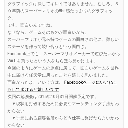
グラフィックは決してキレイではありません。むしろ、３
０年前のスーパーマリオの8bit感たっぷりのグラフィッ
ク。
でも、面白いんですね。
なぜなら、ゲームそのものが面白いから。
スーパーマリオが元来持つゲームの面白さの他に、難しい
ステージを作って競い合うという面白さ。
Facebook上でも、スーパーマリオメーカーで遊びたいから
Wii Uを買ったという人をちらほら見かけます。
今回のようにゲームの原点に戻って、面白いゲームを世界
中に届ける任天堂に戻ったことを嬉しく思いました。
面白かったよ、という方は、
Facebookページにいいね！
もして頂けると嬉しいです
次回の勉強会は2015年10月31日開催予定です。
▼現状を打破するために必要なマーケティング手法がわ
からない
▼手元にある顧客名簿からどう仕事に繋げたらよいかわ
からない