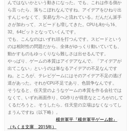
んではないかという動きになった。でも、これは作る側か
ら言ったら、落ちこぼれなんですね。アイデアをひねり出
すんじゃなくて、安易な方へと流れている。だんだん派手
さが加わって、スピードも増してきた。CPUも8から16、
32、64ビットとなっていくんです。
でも、こんなのはいずれ頭を打つんです。スピードという
のは相対性の問題だから、全体がゆっくり動いていても、
動かすものもゆっくりなら難しさは出せるんです。
やっぱり、ゲームの本質はアイデアなんで、「アイデアが
出てこない」というのは単なるアイデアの不足なんです
ね。ところが、テレビゲームにはそのアイデア不足の逃げ
道があった。それがCPU不足であり、色競争なんです。
そうなると、任天堂のようなゲームの本質を作る会社では
なくて、いずれ画面作り、CG作りが得意なところがのして
くるだろうと。そうしたら、任天堂の立場はなくなってし
まうんですね（以下略）。
横井軍平『横井軍平ゲーム館』
（ちくま文庫 2015年）