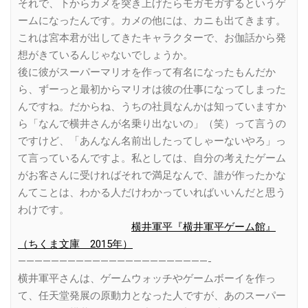
それで、下からカメを突き上げたらモガモガするというゲ
ームになったんです。カメの他には、カニも出てきます。
これは宮本君が出してきたキャラクターで、お伽話から発
想がきているんじゃないでしょうか。
後に彼がスーパーマリオを作って有名になったもんだか
ら、ずーっと最初からマリオは彼の仕事になってしまった
んですね。だからね、うちの社員なんかは知っていますか
ら「なんで横井さんが名乗り出ないの」（笑）って言うの
ですけど、「あんなん名前出したってしゃーないやろ」っ
て言っているんですよ。私としては、自分の考えたゲーム
がお客さんに受ければそれで満足なんで、誰が作ったかな
んてことは、わかる人だけわかっていればいいんだと思う
わけです。
横井軍平『横井軍平ゲーム館』
（ちくま文庫 2015年）
———————————————————————-
横井軍平さんは、ゲームウォッチやゲームボーイを作っ
て、任天堂発展の原動力となった人ですが、あのスーパー