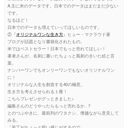
A.主に米のデータです。日本でのデータはまだまだ少ない
です。
なるほど！
日本でのデータも増えていってほしいものです。
②『
オリジナルワンな生き方
』ヒュー・マクラウド著
ブログが話題となり書籍化されたもの。
米ではベストセラー！日本でもっと売れてほしい！
著者さんが、名刺に書いたちょっと風刺のきいた絵と言
葉。
ナンバーワンでもオンリーワンでもないオリジナルワン
に！
オリジナルな人生を創造する40の極意。
生き方を考えさせられる１冊！
こちらプレゼンがグッときました♪
編集さんのどうやったらもっと売れるか…？
とのつぶやきに、最前列のワタクシ、僭越ながら意見して
みる。
「装丁がちょっと暗い感じがするので、