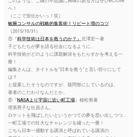
このような、ご縁の不思議に興味のある方はぜひBC/Live
へ！
（ここで宣伝かいっ！笑）
敏腕コンサルの戦略的集客術！リピート増のコツ
（2015/10/31）
⑤『
科学技術は日本を救うのか？』
北澤宏一著
子どもたちが夢を語る社会になるように…
科学技術がどのように課題解決をもたらすかを考える一
冊！
編集さんは、タイトルを“日本を救う”と言い切りにして
は？
と提案したそうなのですが、疑問形にしているのは、
著者のこだわりなんだとか。
⑥『
NASAより宇宙に近い町工場
』植松努著
理系男子な社員さん。
ロケットを飛ばしたいというかつての夢を思い出しつつ…
一町工場での壮大なチャレンジを綴った一冊！
こちら日本一感動する講演と呼ばれている講演の