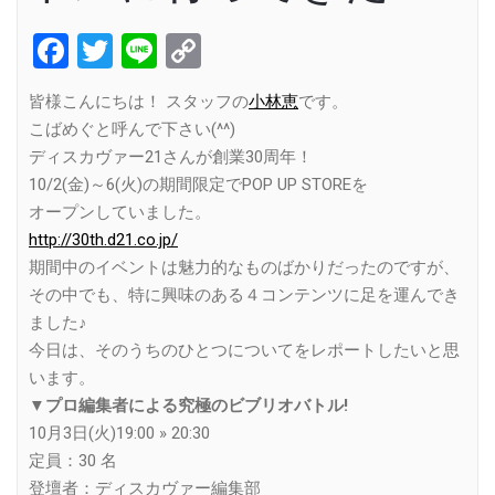
Facebook
Twitter
Line
Copy
Link
皆様こんにちは！ スタッフの
小林恵
です。
こばめぐと呼んで下さい(^^)
ディスカヴァー21さんが創業30周年！
10/2(金)～6(火)の期間限定でPOP UP STOREを
オープンしていました。
http://30th.d21.co.jp/
期間中のイベントは魅力的なものばかりだったのですが、
その中でも、特に興味のある４コンテンツに足を運んでき
ました♪
今日は、そのうちのひとつについてをレポートしたいと思
います。
▼
プロ編集者による
究極のビブリ
オバトル!
10月3日(火)19:00 » 20:30
定員：30 名
登壇者：ディスカヴァー編集部