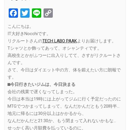
Facebook
Twitter
Line
Copy
Link
こんにちは。
IT大好きNocchiです。
リクルートさんの
TECH LABO PAAK
よりお届けします。
Tシャツとか飾ってあって、オシャンティです。
高校生とかがふつーに出入りしてて、さすがリクルートさ
んです。
さて、今日はダイエット中の方、体を鍛えたい方に朗報で
す。
⬛︎今日行きたいジムは、今日決まる
会社の残業で遅くなってしまった。
今日は本当は19時には上がってジムに行く予定だったのに
MTGでつかまってしまって、なんだかんだともう20時半…
地元に帰るには30分以上はかかるから、
なんだかんだと21:30か、もう閉まって入れないかもな…
せっかく高い月額費を払っているのに、