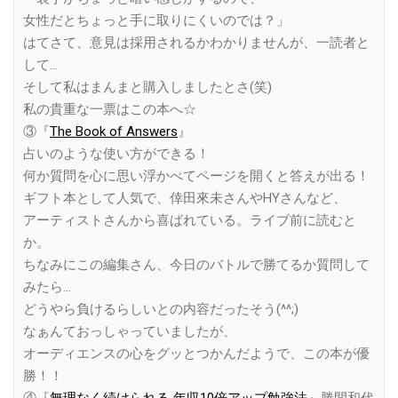
女性だとちょっと手に取りにくいのでは？」
はてさて、意見は採用されるかわかりませんが、一読者と
して…
そして私はまんまと購入しましたとさ(笑)
私の貴重な一票はこの本へ☆
③『
The Book of Answers
』
占いのような使い方ができる！
何か質問を心に思い浮かべてページを開くと答えが出る！
ギフト本として人気で、倖田來未さんやHYさんなど、
アーティストさんから喜ばれている。ライブ前に読むと
か。
ちなみにこの編集さん、今日のバトルで勝てるか質問して
みたら…
どうやら負けるらしいとの内容だったそう(^^;)
なぁんておっしゃっていましたが、
オーディエンスの心をグッとつかんだようで、この本が優
勝！！