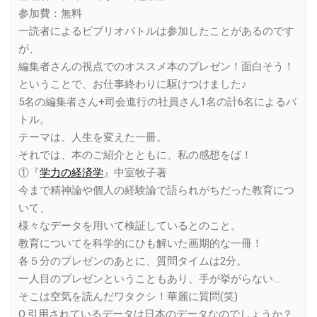
参加費：無料
一読者によるビブリオバトルは参加したことがあるのです
が、
編集者さんの視点でのオススメ本のプレゼン！面白そう！
ということで、お仕事終わりに駆けつけました♪
5名の編集者さん+司会進行の社員さん1名の計6名によるバ
トル。
テーマは、人生を変えた一冊。
それでは、本のご紹介とともに、私の感想をば！
①『
学力の経済学
』中室牧子著
今まで精神論や個人の経験論で語られがちだった教育につ
いて、
様々なデータを用いて検証しているとのこと。
教育についてを科学的にひも解いた画期的な一冊！
各５分のプレゼンのあとに、質問タイムは2分。
一人目のプレゼンということもあり、手が挙がらない…
そこは空気を読んだワタクシ！華麗に質問(笑)
Q.引用されているデータは日本のデータなのでしょうか？