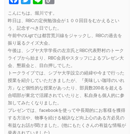
Link
こんにちは。堀川です。
昨日は、RBCの定例勉強会が１００回目をむかえるとい
う、記念すべき日でした。
午前中のLigtでは都営荒川線をジャックし、RBCの過去を
振り返るクイズ大会。
午後は、シブヤ大学学長の左京氏とRBC代表野村のトーク
ライブから始まり、RBC会員やスタッフによるプレゼン大
会、懇親会と、目白押しでした。
トークライブでは、シブヤ大学設立の経緯や今まで行った
授業を紹介していただきましたが、『美味しい珈琲のいれ
方』など個性的な授業があったり、部員数200名を超える
合唱部が東北で活躍されていたりと、私自身も個人的に参
加してみたくなりました。
プレゼンでは、facebookを使って中長期的にお客様を獲得
する方法や、物事を続ける秘訣など向上心のある方必見の
有益なお話が聞けました。(他にもたくさんの有益な情報が
発表されていました)